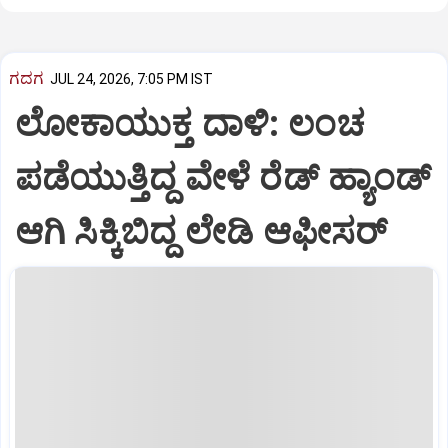
ಗದಗ
JUL 24, 2026, 7:05 PM IST
ಲೋಕಾಯುಕ್ತ ದಾಳಿ: ಲಂಚ
ಪಡೆಯುತ್ತಿದ್ದ ವೇಳೆ ರೆಡ್ ಹ್ಯಾಂಡ್
ಆಗಿ ಸಿಕ್ಕಿಬಿದ್ದ ಲೇಡಿ ಆಫೀಸರ್