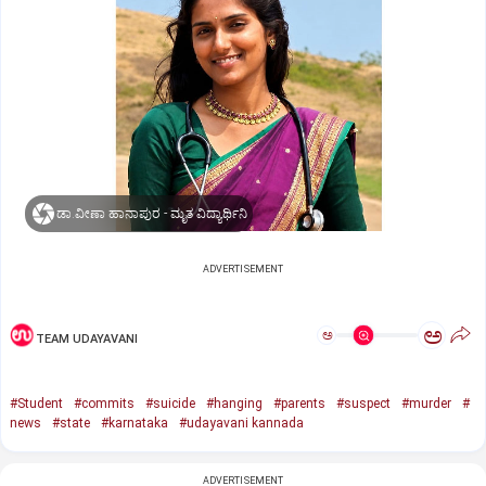
ಡಾ.ವೀಣಾ ಹಾನಾಪುರ - ಮೃತ ವಿದ್ಯಾರ್ಥಿನಿ
ADVERTISEMENT
ಅ
ಅ
TEAM UDAYAVANI
#Student
#commits
#suicide
#hanging
#parents
#suspect
#murder
#
news
#state
#karnataka
#udayavani kannada
ADVERTISEMENT