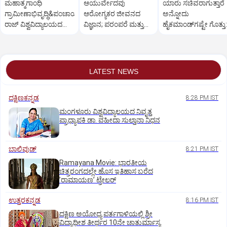
ಮಹಾತ್ಮಗಾಂಧಿ
ಆಯುರ್ವೇದವು
ಯಾರು ಸಚಿವರಾಗುತ್ತಾರೆ
ಗ್ರಾಮೀಣಾಭಿವೃದ್ಧಿ&ಪಂಚಾಯತ್
ಆರೋಗ್ಯಕರ ಜೀವನದ
ಅನ್ನೋದು
ರಾಜ್ ವಿಶ್ವವಿದ್ಯಾಲಯದ
ವಿಜ್ಞಾನ; ಪರಂಪರೆ ಮತ್ತು
ಹೈಕಮಾಂಡ್‌ಗಷ್ಟೇ ಗೊತ್ತು:
ವಿದ್ಯಾರ್ಥಿನಿ ಆತ್ಮಹತ್ಯೆ
ತಂತ್ರಜ್ಞಾನದ ಸಮನ್ವಯ
ಸತೀಶ್‌
ಅಗತ್ಯ
LATEST NEWS
ದಕ್ಷಿಣಕನ್ನಡ
8:28 PM IST
ಮಂಗಳೂರು ವಿಶ್ವವಿದ್ಯಾಲಯದ ನಿವೃತ್ತ
ಪ್ರಾಧ್ಯಾಪಕಿ ಡಾ. ವಹೀದಾ ಸುಲ್ತಾನಾ ನಿಧನ
ಬಾಲಿವುಡ್‌
8:21 PM IST
Ramayana Movie: ಭಾರತೀಯ
ಚಿತ್ರರಂಗದಲ್ಲೇ ಹೊಸ ಇತಿಹಾಸ ಬರೆದ
ʼರಾಮಾಯಣʼ ಟ್ರೇಲರ್
ಉತ್ತರಕನ್ನಡ
8:16 PM IST
ದಕ್ಷಿಣ ಅಯೋಧ್ಯ ಪರ್ತಗಾಳಿಯಲ್ಲಿ ಶ್ರೀ
ವಿದ್ಯಾಧೀಶ ತೀರ್ಥರ 10ನೇ ಚಾತುರ್ಮಾಸ್ಯ