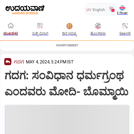
UV
English
E-Paper
ಮುಖಪುಟ
ಸುದ್ದಿ ವಿಭಾಗ
ದಿನ ಭವಿಷ್ಯ
ಹೊಂಗಿರಣ
Search
ADVERTISEMENT
ಗದಗ
MAY 4, 2024, 5:24 PM IST
ಗದಗ: ಸಂವಿಧಾನ ಧರ್ಮಗ್ರಂಥ
ಎಂದವರು ಮೋದಿ- ಬೊಮ್ಮಾಯಿ