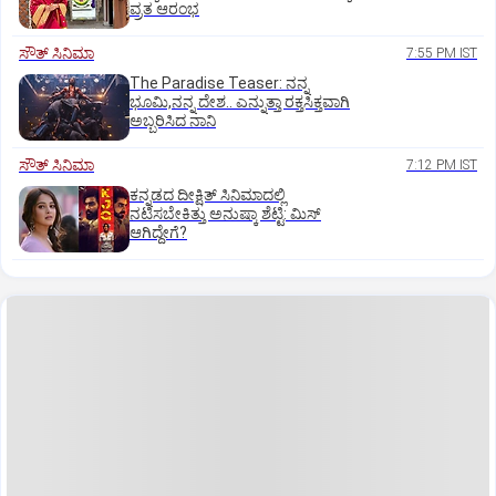
ವ್ರತ ಆರಂಭ
ಸೌತ್‌ ಸಿನಿಮಾ
7:55 PM IST
The Paradise Teaser: ನನ್ನ
ಭೂಮಿ,ನನ್ನ ದೇಶ.. ಎನ್ನುತ್ತಾ ರಕ್ತಸಿಕ್ತವಾಗಿ
ಅಬ್ಬರಿಸಿದ ನಾನಿ
ಸೌತ್‌ ಸಿನಿಮಾ
7:12 PM IST
ಕನ್ನಡದ ದೀಕ್ಷಿತ್‌ ಸಿನಿಮಾದಲ್ಲಿ
ನಟಿಸಬೇಕಿತ್ತು ಅನುಷ್ಕಾ ಶೆಟ್ಟಿ: ಮಿಸ್‌
ಆಗಿದ್ದೇಗೆ?