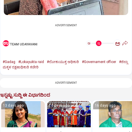
ADVERTISEMENT
ಅ
ಅ
TEAM UDAYAVANI
#Gadag
#Lokayukta raid
#ಲೋಕಾಯುಕ್ತ ಅಧಿಕಾರಿ
#Governament officer
#ಜಿಲ್ಲಾ
ಮಕ್ಕಳ ರಕ್ಷಣಾಧಿಕಾರಿ ಕಚೇರಿ
ADVERTISEMENT
ಇನ್ನಷ್ಟು ಸುದ್ದಿ ಈ ವಿಭಾಗದಿಂದ
13 days ago
14 days ago
16 days ago