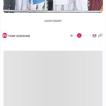
ADVERTISEMENT
ಅ
ಅ
TEAM UDAYAVANI