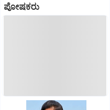
ಪೋಷಕರು