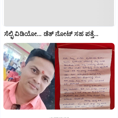
ಸೆಲ್ಫಿ ವಿಡಿಯೋ... ಡೆತ್ ನೋಟ್ ಸಹ ಪತ್ತೆ...