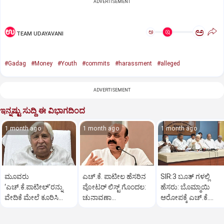
ADVERTISEMENT
ಅ
ಅ
TEAM UDAYAVANI
#Gadag
#Money
#Youth
#commits
#harassment
#alleged
ADVERTISEMENT
ಇನ್ನಷ್ಟು ಸುದ್ದಿ ಈ ವಿಭಾಗದಿಂದ
1 month ago
1 month ago
1 month ago
ಮೂವರು
ಎಚ್.ಕೆ. ಪಾಟೀಲ ಹೆಸರಿನ
SIR:3 ಬೂತ್ ಗಳಲ್ಲಿ
‘ಎಚ್‌.ಕೆ.ಪಾಟೀಲ್‌’ರನ್ನು
ವೋಟರ್ ಲಿಸ್ಟ್ ಗೊಂದಲ:
ಹೆಸರು: ಬೊಮ್ಮಾಯಿ
ವೇದಿಕೆ ಮೇಲೆ ಕೂರಿಸಿ
ಚುನಾವಣಾ
ಆರೋಪಕ್ಕೆ ಎಚ್.ಕೆ.
ಸ್ಪಷ್ಟನೆ ನೀಡಿದ ಎಚ್‌ಕೆ!
ಅಧಿಕಾರಿಯಿಂದ ತನಿಖೆಗೆ
ಪಾಟೀಲ್ ತಿರುಗೇಟು!
ಆಗ್ರಹ