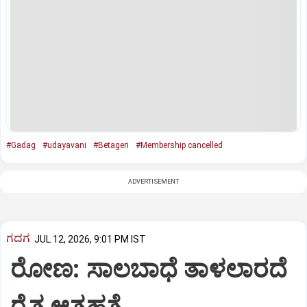
#Gadag
#udayavani
#Betageri
#Membership cancelled
ADVERTISEMENT
ಗದಗ
JUL 12, 2026, 9:01 PM IST
ರೋಣ: ಸಾಲಬಾಧೆ ತಾಳಲಾರದೆ
ರೈತ ಆತ್ಮಹತ್ಯೆ