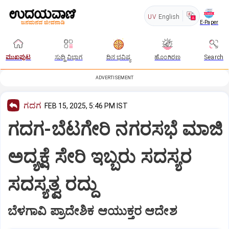
UV
English
E-Paper
ಮುಖಪುಟ
ಸುದ್ದಿ ವಿಭಾಗ
ದಿನ ಭವಿಷ್ಯ
ಹೊಂಗಿರಣ
Search
ADVERTISEMENT
ಗದಗ
FEB 15, 2025, 5:46 PM IST
ಗದಗ-ಬೆಟಗೇರಿ ನಗರಸಭೆ ಮಾಜಿ
ಅದ್ಯಕ್ಷೆ ಸೇರಿ ಇಬ್ಬರು ಸದಸ್ಯರ
ಸದಸ್ಯತ್ವ ರದ್ದು
ಬೆಳಗಾವಿ ಪ್ರಾದೇಶಿಕ ಆಯುಕ್ತರ ಆದೇಶ