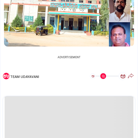
ADVERTISEMENT
ಅ
ಅ
TEAM UDAYAVANI