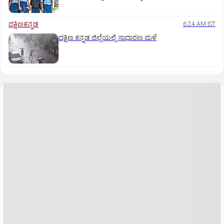
ದಕ್ಷಿಣಕನ್ನಡ
6:24 AM IST
ದಕ್ಷಿಣ ಕನ್ನಡ ಜಿಲ್ಲೆಯಲ್ಲಿ ಸಾಧಾರಣ ಮಳೆ