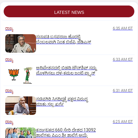
LATEST NEWS
ರಾಜ್ಯ
6:35 AM IST
ಸಭಾಪತಿ ಬಸವರಾಜ ಹೊರಟ್ಟಿ
ಬೆಂಬಲವಾಗಿ ನಿಂತ ಬಿಜೆಪಿ, ಜೆಡಿಎಸ್
ರಾಜ್ಯ
6:33 AM IST
ಅಧಿವೇಶನದಲ್ಲಿ ಬಿಡದಿ ಟೌನ್‌ಶಿಪ್‌ ಸದ್ದು
ಮೊಳಗಿಸಲು ದಳ-ಕಮಲ ಜಂಟಿ ಪ್ಲ್ಯಾನ್‌
ರಾಜ್ಯ
6:31 AM IST
ಸಚಿವಗಿರಿ ಸಿಗದಿದ್ದಕ್ಕೆ ಪಕ್ಷದ ವಿರುದ್ಧ
ಮಾತು ಸಲ್ಲ: ಖರ್ಗೆ
ರಾಜ್ಯ
6:25 AM IST
ಕರ್ನಾಟಕದ 660 ಸೇರಿ ದೇಶದ 13092
ಶಾಲೆಗಳು ಪಿಎಂ ಶ್ರೀ ಶಾಲೆಗೆ ಆಯ್ಕೆ