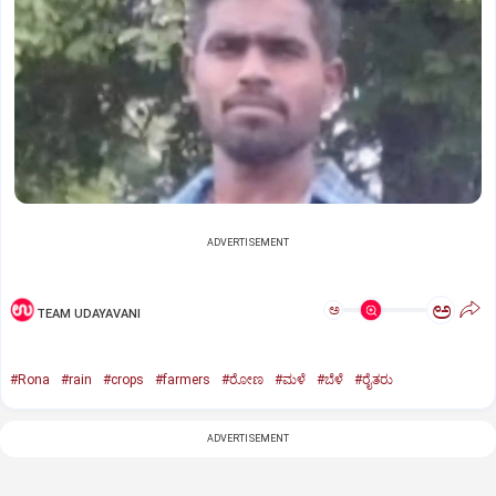
ADVERTISEMENT
ಅ
ಅ
TEAM UDAYAVANI
#Rona
#rain
#crops
#farmers
#ರೋಣ
#ಮಳೆ
#ಬೆಳೆ
#ರೈತರು
ADVERTISEMENT