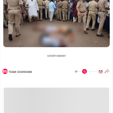
ADVERTISEMENT
ಅ
ಅ
TEAM UDAYAVANI