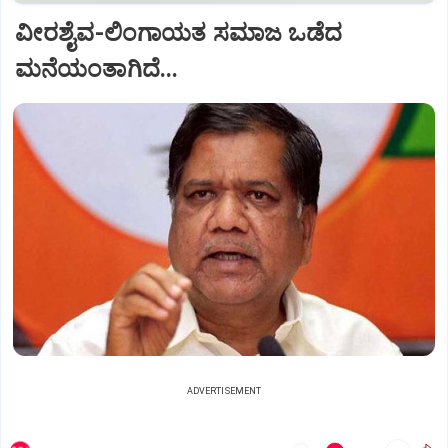
ವೀರಶೈವ-ಲಿಂಗಾಯತ ಸಮಾಜ ಒಡೆದ
ಮನೆಯಂತಾಗಿದೆ...
ADVERTISEMENT