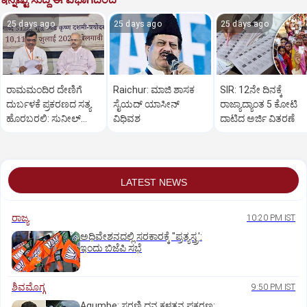
25 days ago
25 days ago
25 days ago
ರಾಮಮಂದಿರ ದೇಣಿಗೆ
Raichur: ಮಾಜಿ ಶಾಸಕ
SIR: 12ನೇ ದಿನಕ್ಕೆ
ದುರ್ಬಳಕೆ ಪ್ರಕರಣದ ಸತ್ಯ
ಸೈಯದ್ ಯಾಸೀನ್
ರಾಜ್ಯಾದ್ಯಾಂತ 5 ಕೋಟಿ‌
ಹೊರಬರಲಿ: ಸುನೀಲ್
ವಿಧಿವಶ
ದಾಟಿದ ಅರ್ಜಿ ವಿತರಣೆ
ಅಂಬೇಕರ್
LATEST NEWS
ರಾಜ್ಯ
10:20 PM IST
ಅಧಿವೇಶನದಲ್ಲಿ ಸರಕಾರಕ್ಕೆ "ಪ್ರತ್ಯಸ್ತ್ರ':
ಇಂದು ಬಿಜೆಪಿ ಸಭೆ
ಶಿವಮೊಗ್ಗ
9:50 PM IST
Agumbe: ಸರಣಿ ದನ ಕಳ್ಳತನ ಪ್ರಕರಣ: