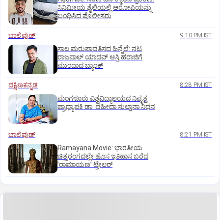
ಸಿನಿಮೀಯ ಶೈಲಿಯಲ್ಲಿ ಆರೋಪಿಯನ್ನು
ಬಂಧಿಸಿದ ಪೊಲೀಸರು
ಬಾಲಿವುಡ್‌
9:10 PM IST
ಸಾಲ ಮರುಪಾವತಿಸದ ಹಿನ್ನೆಲೆ: ನಟ
ರಾಜಪಾಲ್ ಯಾದವ್‌ ಆಸ್ತಿ ಹರಾಜಿಗೆ
ಮುಂದಾದ ಬ್ಯಾಂಕ್
ದಕ್ಷಿಣಕನ್ನಡ
8:28 PM IST
ಮಂಗಳೂರು ವಿಶ್ವವಿದ್ಯಾಲಯದ ನಿವೃತ್ತ
ಪ್ರಾಧ್ಯಾಪಕಿ ಡಾ. ವಹೀದಾ ಸುಲ್ತಾನಾ ನಿಧನ
ಬಾಲಿವುಡ್‌
8:21 PM IST
Ramayana Movie: ಭಾರತೀಯ
ಚಿತ್ರರಂಗದಲ್ಲೇ ಹೊಸ ಇತಿಹಾಸ ಬರೆದ
ʼರಾಮಾಯಣʼ ಟ್ರೇಲರ್