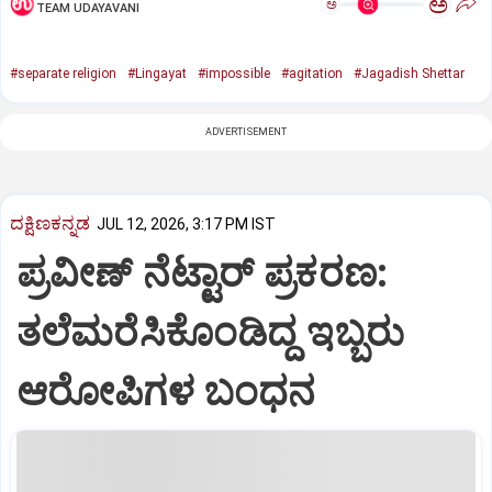
ಅ
ಅ
TEAM UDAYAVANI
#separate religion
#Lingayat
#impossible
#agitation
#Jagadish Shettar
ADVERTISEMENT
ದಕ್ಷಿಣಕನ್ನಡ
JUL 12, 2026, 3:17 PM IST
ಪ್ರವೀಣ್‌ ನೆಟ್ಟಾರ್‌ ಪ್ರಕರಣ:
ತಲೆಮರೆಸಿಕೊಂಡಿದ್ದ ಇಬ್ಬರು
ಆರೋಪಿಗಳ ಬಂಧನ