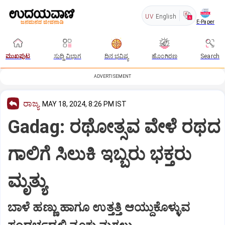
UV
English
E-Paper
ಮುಖಪುಟ
ಸುದ್ದಿ ವಿಭಾಗ
ದಿನ ಭವಿಷ್ಯ
ಹೊಂಗಿರಣ
Search
ADVERTISEMENT
ರಾಜ್ಯ
MAY 18, 2024, 8:26 PM IST
Gadag: ರಥೋತ್ಸವ ವೇಳೆ ರಥದ
ಗಾಲಿಗೆ ಸಿಲುಕಿ ಇಬ್ಬರು ಭಕ್ತರು
ಮೃತ್ಯು
ಬಾಳೆ ಹಣ್ಣು ಹಾಗೂ ಉತ್ತತ್ತಿ ಆಯ್ದುಕೊಳ್ಳುವ