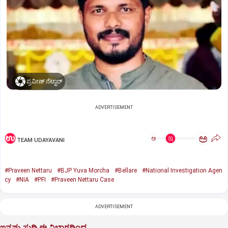
ಪ್ರವೀಣ್‌ ನೆಟ್ಟಾರ್‌
ADVERTISEMENT
ಅ
ಅ
TEAM UDAYAVANI
#Praveen Nettaru
#BJP Yuva Morcha
#Bellare
#National Investigation Agen
cy
#NIA
#PFI
#Praveen Nettaru Case
ADVERTISEMENT
ಇನ್ನಷ್ಟು ಸುದ್ದಿ ಈ ವಿಭಾಗದಿಂದ