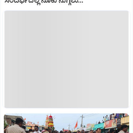
ಸಂದರ್ಭದಲ್ಲಿ ನೂಕು ನುಗ್ಗಲು...