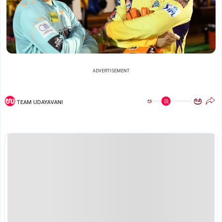
ADVERTISEMENT
ಅ
ಅ
TEAM UDAYAVANI