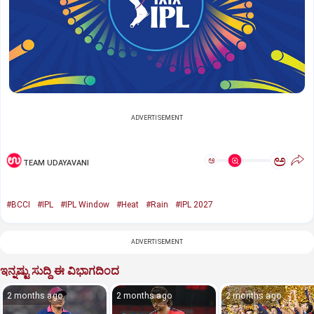
ADVERTISEMENT
ಅ
ಅ
TEAM UDAYAVANI
#BCCI
#IPL
#IPL Window
#Heat
#Rain
#IPL 2027
ADVERTISEMENT
ಇನ್ನಷ್ಟು ಸುದ್ದಿ ಈ ವಿಭಾಗದಿಂದ
2 months ago
2 months ago
2 months ago