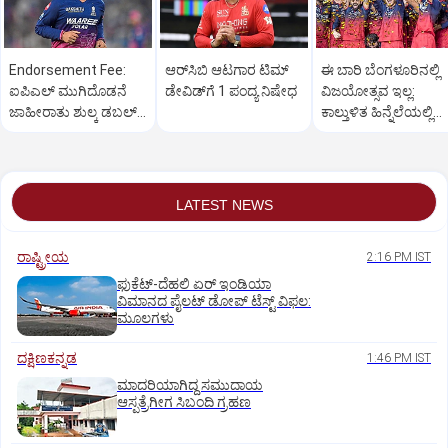
Endorsement Fee:
ಆರ್‌ಸಿಬಿ ಆಟಗಾರ ಟಿಮ್‌
ಈ ಬಾರಿ ಬೆಂಗಳೂರಿನಲ್ಲಿ
ಐಪಿಎಲ್‌ ಮುಗಿದೊಡನೆ
ಡೇವಿಡ್‌ಗೆ 1 ಪಂದ್ಯ ನಿಷೇಧ
ವಿಜಯೋತ್ಸವ ಇಲ್ಲ:
ಜಾಹೀರಾತು ಶುಲ್ಕ ಡಬಲ್‌
ಕಾಲ್ತುಳಿತ ಹಿನ್ನೆಲೆಯಲ್ಲಿ
ಮಾಡಿದ ವೈಭವ್‌
ಆರ್‌ಸಿಬಿ ನಿರ್ಧಾರ
ಸೂರ್ಯವಂಶಿ
LATEST NEWS
ರಾಷ್ಟ್ರೀಯ
2:16 PM IST
ಫುಕೆಟ್‌-ದೆಹಲಿ ಏರ್‌ ಇಂಡಿಯಾ
ವಿಮಾನದ ಪೈಲಟ್‌ ಡೋಪ್‌ ಟೆಸ್ಟ್‌ ವಿಫಲ:
ಮೂಲಗಳು
ದಕ್ಷಿಣಕನ್ನಡ
1:46 PM IST
ಮಾದರಿಯಾಗಿದ್ದ ಸಮುದಾಯ
ಆಸ್ಪತ್ರೆಗೀಗ ಸಿಬಂದಿ ಗ್ರಹಣ