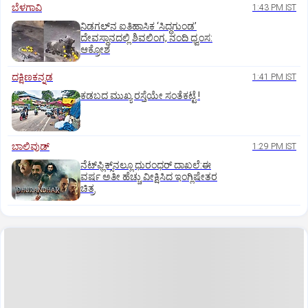
ಬೆಳಗಾವಿ
1:43 PM IST
ನಿಡಗಲ್‌ನ ಐತಿಹಾಸಿಕ ‘ಸಿದ್ಧಗುಂಡ’
ದೇವಸ್ಥಾನದಲ್ಲಿ ಶಿವಲಿಂಗ, ನಂದಿ ಧ್ವಂಸ:
ಆಕ್ರೋಶ
ದಕ್ಷಿಣಕನ್ನಡ
1:41 PM IST
ಕಡಬದ ಮುಖ್ಯ ರಸ್ತೆಯೇ ಸಂತೆಕಟ್ಟೆ !
ಬಾಲಿವುಡ್‌
1:29 PM IST
ನೆಟ್‌ಫ್ಲಿಕ್ಸ್‌ನಲ್ಲೂ ಧುರಂಧರ್‌ ದಾಖಲೆ:ಈ
ವರ್ಷ ಅತೀ ಹೆಚ್ಚು ವೀಕ್ಷಿಸಿದ ಇಂಗ್ಲಿಷೇತರ
ಚಿತ್ರ