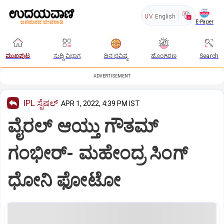
UV
English
E-Paper
ಮುಖಪುಟ
ಸುದ್ದಿ ವಿಭಾಗ
ದಿನ ಭವಿಷ್ಯ
ಹೊಂಗಿರಣ
Search
ADVERTISEMENT
IPL ಸ್ಪೆಷಲ್‌
APR 1, 2022, 4:39 PM IST
ವೈರಲ್ ಆಯ್ತು ಗೌತಮ್
ಗಂಭೀರ್- ಮಹೇಂದ್ರ ಸಿಂಗ್
ಧೋನಿ ಫೋಟೋ