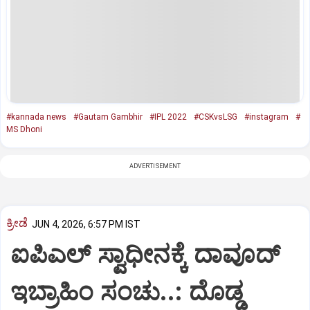
#kannada news
#Gautam Gambhir
#IPL 2022
#CSKvsLSG
#instagram
#
MS Dhoni
ADVERTISEMENT
ಕ್ರೀಡೆ
JUN 4, 2026, 6:57 PM IST
ಐಪಿಎಲ್ ಸ್ವಾಧೀನಕ್ಕೆ ದಾವೂದ್
ಇಬ್ರಾಹಿಂ ಸಂಚು..: ದೊಡ್ಡ