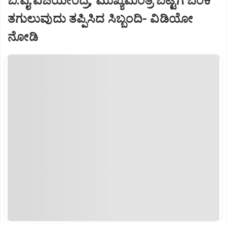
ಬಿ.ವೈ.ವಿಜಯೇಂದ್ರ, ಮುಖ್ಯಮಂತ್ರಿ ಬಟ್ಟೆಗೆ ಬೆಂಕಿ
ತಗುಲುವುದು ತಪ್ಪಿಸಿದ ಸಿಬ್ಬಂದಿ- ವಿಡಿಯೋ
ನೋಡಿ