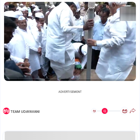
ADVERTISEMENT
ಅ
ಅ
TEAM UDAYAVANI