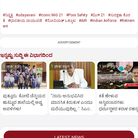
#ನಿವೃತ್ತಿ
#udayavani
#Iconic MiG 21
#Poor Safety
#ಮಿಗ್‌ 21
#ಸುರಕ್ಷತಾ ಕೊರ
ತೆ
#ಭಾರತೀಯ ವಾಯುಪಡೆ
#ಸೋವಿಯತ್‌ ಒಕ್ಕೂಟ
#AIR
#Indian Airforce
#Retirem
ent
ADVERTISEMENT
ಇನ್ನಷ್ಟು ಸುದ್ದಿ ಈ ವಿಭಾಗದಿಂದ
1 year ago
1 year ago
1 year ago
ಪುತ್ತೂರು: ಕೋಟಿ ಚೆನ್ನಯರ
“ನಾನು ಅನುಭವಿಸಿದ
ಕತೆ ಹೇಳುವ
ಹುಟ್ಟೂರ ಶಾಲೆಯಲ್ಲಿ ಅಷ್ಟ
ಮಾನಸಿಕ ಕಿರುಕುಳ ಎಂದೂ
ಅಸ್ಥಿಪಂಜರಗಳು:
ಅವಳಿಗಳು!
ಮರೆಯುವುದಿಲ್ಲ…’: ಸಿಎಂ
ಧರ್ಮಸ್ಥಳದ‌ ಕರಾಳ ರಹಸ್ಯ
ಸಿದ್ದರಾಮಯ್ಯ
ತೆರೆದಿಡಲಿದೆಯೇ ಡಿಎನ್
ಪರೀಕ್ಷೆ?
LATEST NEWS