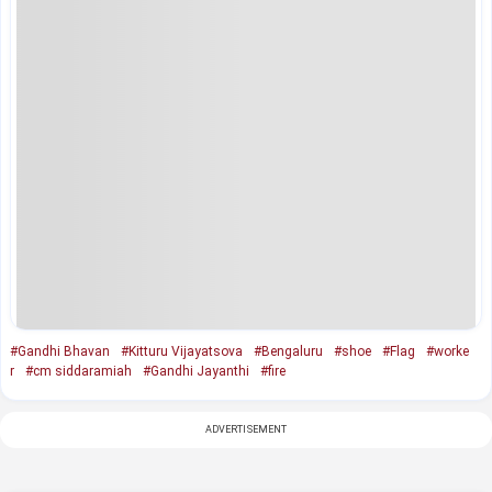
#Gandhi Bhavan
#Kitturu Vijayatsova
#Bengaluru
#shoe
#Flag
#worke
r
#cm siddaramiah
#Gandhi Jayanthi
#fire
ADVERTISEMENT