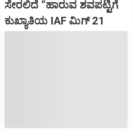
ಸೇರಲಿದೆ “ಹಾರುವ ಶವಪಟ್ಟಿಗೆ
ಕುಖ್ಯಾತಿಯ IAF ಮಿಗ್‌ 21