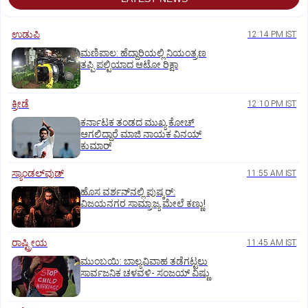
ಉಡುಪಿ
12:14 PM IST
ಮಣಿಪಾಲ: ಹೆದ್ದಾರಿಯಲ್ಲಿ ನಿಯಂತ್ರಣ
ತಪ್ಪಿ ಪಲ್ಟಿಯಾದ ಆಟೋ ರಿಕ್ಷಾ
ಕ್ರೀಡೆ
12:10 PM IST
ಕರ್ನಾಟಕ ತಂಡದ ಮುಖ್ಯ ಕೋಚ್‌
ಆಗಲಿದ್ದಾರೆ ಮಾಜಿ ನಾಯಕ ವಿನಯ್‌
ಕುಮಾರ್
ಸ್ಯಾಂಡಲ್‌ವುಡ್‌
11:55 AM IST
ಹೊಸ ವರ್ಶನ್‌ನಲ್ಲಿ ಪುಷ್ಕರ್‌:
ವಿಜಯನಗರ ಸಾಮ್ರಾಜ್ಯ ಮೇಲೆ ಕಣ್ಣು!
ರಾಷ್ಟ್ರೀಯ
11:45 AM IST
ಮುಂಬಯಿ: ಬಾಲ್ಯವಿವಾಹ ತಡೆಗಟ್ಟಲು
ಸಾರ್ವಜನಿಕ ಚಳವಳಿ- ಸಂಜಯ್‌ ವಿಷ್ಣು