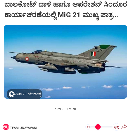
ಬಾಲಕೋಟ್‌ ದಾಳಿ ಹಾಗೂ ಆಪರೇಶನ್‌ ಸಿಂದೂರ
ಕಾರ್ಯಾಚರಣೆಯಲ್ಲಿ MiG 21 ಮುಖ್ಯ ಪಾತ್ರ...
ಮಿಗ್‌ 21 ಯುಗಾಂತ್ಯ
ADVERTISEMENT
ಅ
ಅ
TEAM UDAYAVANI