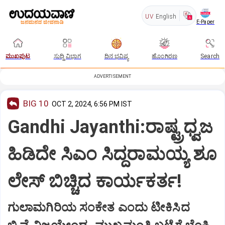
UV
English
E-Paper
ಮುಖಪುಟ
ಸುದ್ದಿ ವಿಭಾಗ
ದಿನ ಭವಿಷ್ಯ
ಹೊಂಗಿರಣ
Search
ADVERTISEMENT
BIG 10
OCT 2, 2024, 6:56 PM IST
Gandhi Jayanthi:ರಾಷ್ಟ್ರಧ್ವಜ
ಹಿಡಿದೇ ಸಿಎಂ ಸಿದ್ದರಾಮಯ್ಯ ಶೂ
ಲೇಸ್‌ ಬಿಚ್ಚಿದ ಕಾರ್ಯಕರ್ತ!
ಗುಲಾಮಗಿರಿಯ ಸಂಕೇತ ಎಂದು ಟೀಕಿಸಿದ