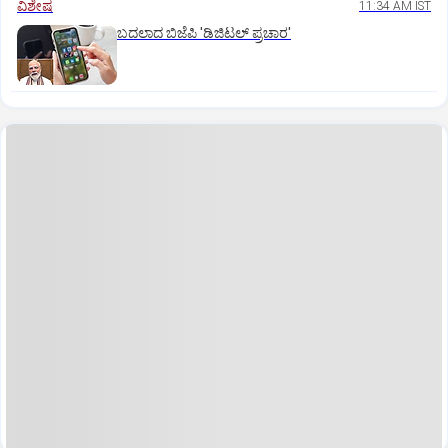
ವಿಶೇಷ
11:34 AM IST
ಬದಲಾದ ಬಿಜೆಪಿ 'ಡಿಜಿಟಲ್‌ ಪ್ರಚಾರ'