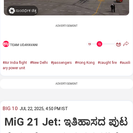
ಸಾಂದರ್ಭಿಕ ಚಿತ್ರ
ADVERTISEMENT
ಅ
ಅ
TEAM UDAYAVANI
#Air India flight
#New Delhi
#passengers
#Hong Kong
#caught fire
#auxili
ary power unit
ADVERTISEMENT
BIG 10
JUL 22, 2025, 4:50 PM IST
MiG 21 Jet: ಇತಿಹಾಸದ ಪುಟ