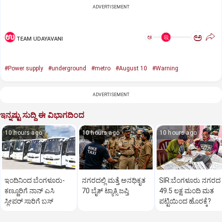
ADVERTISEMENT
ಅ
ಅ
TEAM UDAYAVANI
#Power supply
#underground
#metro
#August 10
#Warning
ADVERTISEMENT
ಇನ್ನಷ್ಟು ಸುದ್ದಿ ಈ ವಿಭಾಗದಿಂದ
10 hours ago
10 hours ago
10 hours ago
ಇಂದಿನಿಂದ ಬೆಂಗಳೂರು-
ನಗರದಲ್ಲಿ ಮತ್ತೆ ಅನಧಿಕೃತ
SIR:ಬೆಂಗಳೂರು ನಗರದ
ಕಣ್ಣೂರಿಗೆ ನಾನ್‌ ಎಸಿ
70 ಬೈಕ್‌ ಟ್ಯಾಕ್ಸಿ ಜಪ್ತಿ
49.5 ಲಕ್ಷ ಮಂದಿ ಮತ
ಸ್ಲೀಪರ್‌ ಸಾರಿಗೆ ಬಸ್‌
ಪಟ್ಟಿಯಿಂದ ಹೊರಕ್ಕೆ?