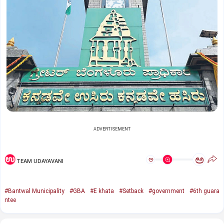
ADVERTISEMENT
ಅ
ಅ
TEAM UDAYAVANI
#Bantwal Municipality
#GBA
#E khata
#Setback
#government
#6th guara
ntee