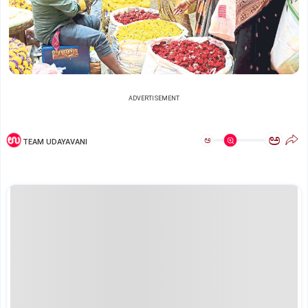
ADVERTISEMENT
ಅ
ಅ
TEAM UDAYAVANI