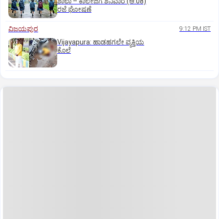
ಶಾಲಾ – ಕಾಲೇಜಿಗೆ ಶನಿವಾರ (ಆ.08)
ರಜೆ ಘೋಷಣೆ
ವಿಜಯಪುರ
9:12 PM IST
Vijayapura: ಹಾಡಹಗಲೇ ವ್ಯಕ್ತಿಯ
ಕೊಲೆ