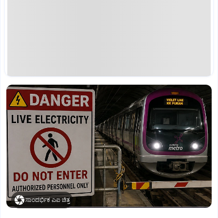
ಸಾಂದರ್ಭಿಕ ಎಐ ಚಿತ್ರ