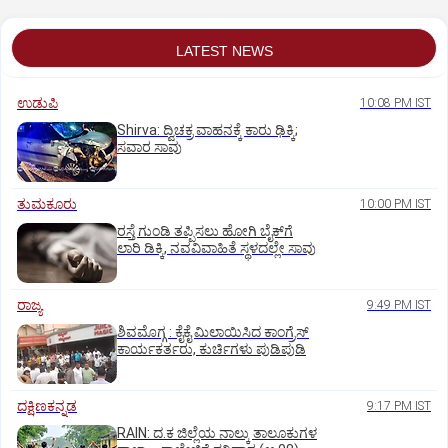
LATEST NEWS
ಉಡುಪಿ
10:08 PM IST
Shirva: ದ್ವಿಚಕ್ರ ವಾಹನಕ್ಕೆ ಕಾರು ಢಿಕ್ಕಿ;
ಸವಾರ ಸಾವು
ತುಮಕೂರು
10:00 PM IST
ರಸ್ತೆ ಗುಂಡಿ ತಪ್ಪಿಸಲು ಹೋಗಿ ಬೈಕ್‌ಗೆ
ಲಾರಿ ಡಿಕ್ಕಿ, ನವವಿವಾಹಿತೆ ಸ್ಥಳದಲ್ಲೇ ಸಾವು
ರಾಜ್ಯ
9:49 PM IST
ಶಿವಮೊಗ್ಗ : ಕೈಕೈ ಮಿಲಾಯಿಸಿದ ಕಾಂಗ್ರೆಸ್
ಕಾರ್ಯಕರ್ತರು, ಕುರ್ಚಿಗಳು ಪುಡಿಪುಡಿ
ದಕ್ಷಿಣಕನ್ನಡ
9:17 PM IST
RAIN: ದ.ಕ ಜಿಲ್ಲೆಯ ನಾಲ್ಕು ತಾಲೂಕುಗಳ