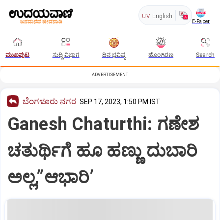
UV
English
E-Paper
ಮುಖಪುಟ
ಸುದ್ದಿ ವಿಭಾಗ
ದಿನ ಭವಿಷ್ಯ
ಹೊಂಗಿರಣ
Search
ADVERTISEMENT
ಬೆಂಗಳೂರು ನಗರ
SEP 17, 2023, 1:50 PM IST
Ganesh Chaturthi: ಗಣೇಶ
ಚತುರ್ಥಿಗೆ ಹೂ ಹಣ್ಣು ದುಬಾರಿ
ಅಲ್ಲ,”ಆಭಾರಿ’