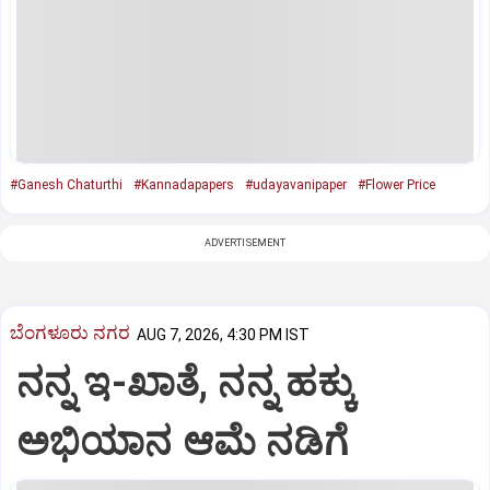
#Ganesh Chaturthi
#Kannadapapers
#udayavanipaper
#Flower Price
ADVERTISEMENT
ಬೆಂಗಳೂರು ನಗರ
AUG 7, 2026, 4:30 PM IST
ನನ್ನ ಇ-ಖಾತೆ, ನನ್ನ ಹಕ್ಕು
ಅಭಿಯಾನ ಆಮೆ ನಡಿಗೆ