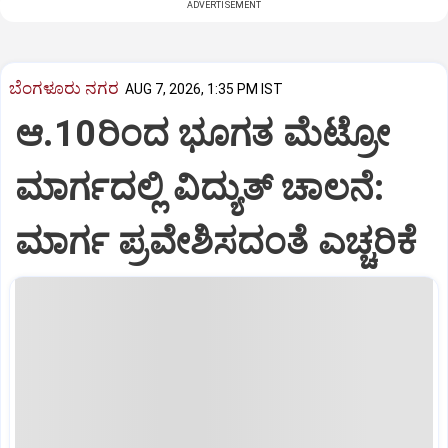
ADVERTISEMENT
ಬೆಂಗಳೂರು ನಗರ
AUG 7, 2026, 1:35 PM IST
ಆ.10ರಿಂದ ಭೂಗತ ಮೆಟ್ರೋ
ಮಾರ್ಗದಲ್ಲಿ ವಿದ್ಯುತ್‌ ಚಾಲನೆ:
ಮಾರ್ಗ ಪ್ರವೇಶಿಸದಂತೆ ಎಚ್ಚರಿಕೆ