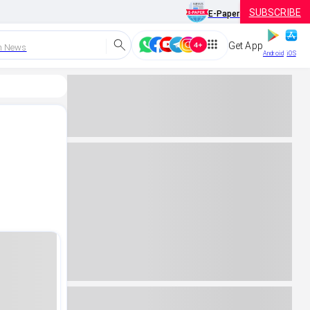
SUBSCRIBE
E-Paper
Get App
h News
Android
iOS