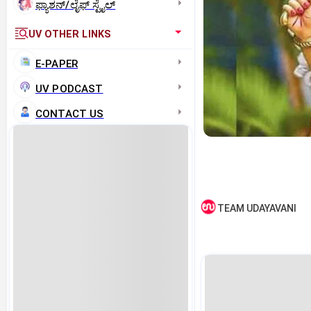
ಫ್ಯಾಶನ್/ಲೈಫ್‌ ಸ್ಟೈಲ್
UV OTHER LINKS
E-PAPER
UV PODCAST
CONTACT US
TEAM UDAYAVANI