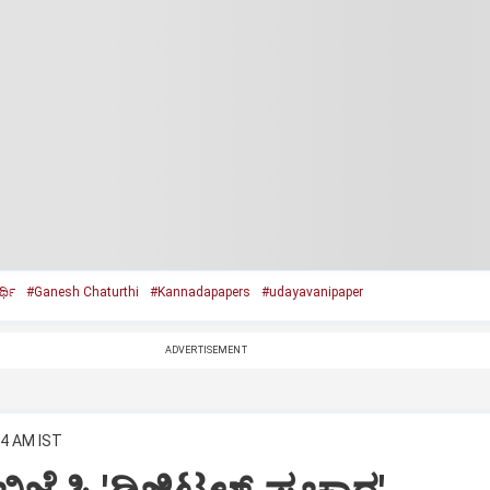
್ಥಿ
#Ganesh Chaturthi
#Kannadapapers
#udayavanipaper
ADVERTISEMENT
34 AM IST