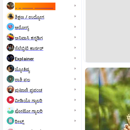
ಇಸ್ರೇಲ್- ಇರಾನ್‌ ಯುದ್ಧ
ಶಿಕ್ಷಣ / ಉದ್ಯೋಗ
ಆರೋಗ್ಯ
ಅನಿವಾಸಿ ಕನ್ನಡಿಗ
ಸೆಲೆಬ್ರಿಟಿ ಕಾರ್ನರ್‌
Explainer
ಜ್ಯೋತಿಷ್ಯ
ರಾಶಿ ಫಲ
ಪುಟಾಣಿ ಪ್ರಪಂಚ
ವೀಡಿಯೊ ಗ್ಯಾಲರಿ
ಫೋಟೋ ಗ್ಯಾಲರಿ
ರೀಲ್ಸ್