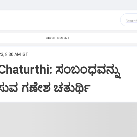
Searc
ADVERTISEMENT
23, 8:30 AM IST
Chaturthi: ಸಂಬಂಧವನ್ನು
ಿಸುವ ಗಣೇಶ ಚತುರ್ಥಿ