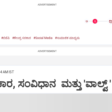
ADVERTISEMENT
ಅ
#ಬಿಜೆಪಿ
#ಕೇಂದ್ರ ಸರಕಾರ
#Social Media
#ಸಾಮಾಜಿಕ ಮಾಧ್ಯಮ
ADVERTISEMENT
04 AM IST
ಕಾರ, ಸಂವಿಧಾನ ಮತ್ತು 'ವಾಲ್ವ್ '