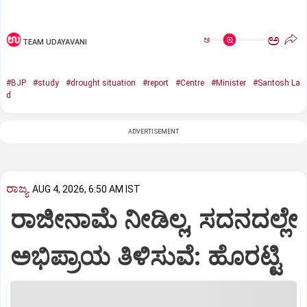
ಅ
ಅ
TEAM UDAYAVANI
#BJP
#study
#drought situation
#report
#Centre
#Minister
#Santosh La
d
ADVERTISEMENT
ರಾಜ್ಯ
AUG 4, 2026, 6:50 AM IST
ರಾಜೀನಾಮೆ ನೀಡಿಲ್ಲ, ಸದನದಲ್ಲೇ
ಅಭಿಪ್ರಾಯ ತಿಳಿಸುವೆ: ಹೊರಟ್ಟಿ