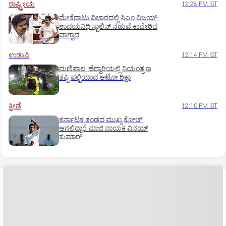
ರಾಷ್ಟ್ರೀಯ
12:28 PM IST
ಮೇಕೆದಾಟು ವಿಚಾರದಲ್ಲಿ ಸಿಎಂ ವಿಜಯ್-
ಉದಯನಿಧಿ ಸ್ಟಾಲಿನ್ ನಡುವೆ ಕಾವೇರಿದ
ವಾಗ್ವಾದ
ಉಡುಪಿ
12:14 PM IST
ಮಣಿಪಾಲ: ಹೆದ್ದಾರಿಯಲ್ಲಿ ನಿಯಂತ್ರಣ
ತಪ್ಪಿ ಪಲ್ಟಿಯಾದ ಆಟೋ ರಿಕ್ಷಾ
ಕ್ರೀಡೆ
12:10 PM IST
ಕರ್ನಾಟಕ ತಂಡದ ಮುಖ್ಯ ಕೋಚ್‌
ಆಗಲಿದ್ದಾರೆ ಮಾಜಿ ನಾಯಕ ವಿನಯ್‌
ಕುಮಾರ್