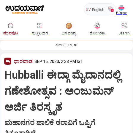
UV
English
E-Paper
ಮುಖಪುಟ
ಸುದ್ದಿ ವಿಭಾಗ
ದಿನ ಭವಿಷ್ಯ
ಹೊಂಗಿರಣ
Search
ADVERTISEMENT
ಧಾರವಾಡ
SEP 15, 2023, 2:38 PM IST
Hubballi ಈದ್ಗಾ ಮೈದಾನದಲ್ಲಿ
ಗಣೇಶೋತ್ಸವ : ಅಂಜುಮನ್
ಅರ್ಜಿ ತಿರಸ್ಕೃತ
ಮಹಾನಗರ ಪಾಲಿಕೆ ಠರಾವಿಗೆ ಒಪ್ಪಿಗೆ