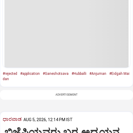
#rejected
#application
#Ganeshotsava
#Hubballi
#Anjuman
#Eidgah Mai
dan
ADVERTISEMENT
ಧಾರವಾಡ
AUG 5, 2026, 12:14 PM IST
ಬಿಜೆಪಿಯವರು ಬರ ಅಧ್ಯಯನ