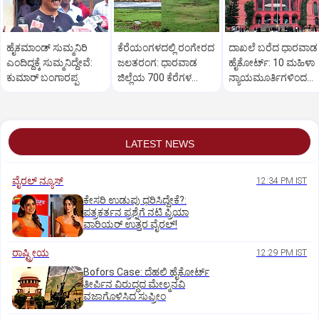
ಹೈಕಮಾಂಡ್ ಸುಮ್ಮನಿರಿ
ಕೆರೆಯಂಗಳದಲ್ಲಿ ರಂಗೇರದ
ದಾಖಲೆ ಬರೆದ ಧಾರವಾಡ
ಎಂದಿದ್ದಕ್ಕೆ ಸುಮ್ಮನಿದ್ದೇವೆ:
ಜಲತರಂಗ: ಧಾರವಾಡ
ಹೈಕೋರ್ಟ್: 10 ಮಹಿಳಾ
ಕುಮಾರ್ ಬಂಗಾರಪ್ಪ
ಜಿಲ್ಲೆಯ 700 ಕೆರೆಗಳ
ನ್ಯಾಯಮೂರ್ತಿಗಳಿಂದ
ಒಡಲು ಖಾಲಿ ಖಾಲಿ!
ನ್ಯಾಯಿಕ ಕಲಾಪ
LATEST NEWS
ವೈರಲ್ ನ್ಯೂಸ್
12:34 PM IST
ಕೇಸರಿ ಉಡುಪು ಧರಿಸಿದ್ದೇಕೆ?:
ಪತ್ರಕರ್ತನ ಪ್ರಶ್ನೆಗೆ ನಟಿ ಪ್ರಿಯಾ
ವಾರಿಯರ್ ಉತ್ತರ ವೈರಲ್!
ರಾಷ್ಟ್ರೀಯ
12:29 PM IST
Bofors Case: ದೆಹಲಿ ಹೈಕೋರ್ಟ್‌
ತೀರ್ಪಿನ ವಿರುದ್ಧದ ಮೇಲ್ಮನವಿ
ವಜಾಗೊಳಿಸಿದ ಸುಪ್ರೀಂ