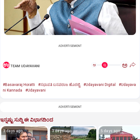
ADVERTISEMENT
ಅ
ಅ
TEAM UDAYAVANI
#Basavaraj Horatti
#ಸಭಾಪತಿ ಬಸವರಾಜ ಹೊರಟ್ಟಿ
#Udayavani Digital
#Udayava
ni Kannada
#Udayavani
ADVERTISEMENT
ಇನ್ನಷ್ಟು ಸುದ್ದಿ ಈ ವಿಭಾಗದಿಂದ
3 days ago
3 days ago
5 days ago