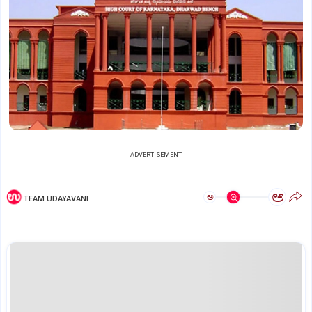
ADVERTISEMENT
ಅ
ಅ
TEAM UDAYAVANI