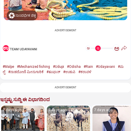
ಸಾಂದರ್ಭಿಕ ಚಿತ್ರ
ADVERTISEMENT
ಅ
ಅ
TEAM UDAYAVANI
#Malpe
#Mechanized fishing
#Udupi
#Odisha
#Rain
#Udayavani
#ಮ
ಲ್ಪೆ
#ನಾಡದೋಣಿ ಮೀನುಗಾರಿಕೆ
#ತೂಫಾನ್‌
#ಉಡುಪಿ
#ಕರಾವಳಿ
ADVERTISEMENT
ಇನ್ನಷ್ಟು ಸುದ್ದಿ ಈ ವಿಭಾಗದಿಂದ
7 days ago
7 days ago
7 days ago