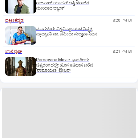
ರಾಜಪಾಲ್ ಯಾದವ್‌ ಆಸ್ತಿ ಹರಾಜಿಗೆ
ಮುಂದಾದ ಬ್ಯಾಂಕ್
ದಕ್ಷಿಣಕನ್ನಡ
8:28 PM IST
ಮಂಗಳೂರು ವಿಶ್ವವಿದ್ಯಾಲಯದ ನಿವೃತ್ತ
ಪ್ರಾಧ್ಯಾಪಕಿ ಡಾ. ವಹೀದಾ ಸುಲ್ತಾನಾ ನಿಧನ
ಬಾಲಿವುಡ್‌
8:21 PM IST
Ramayana Movie: ಭಾರತೀಯ
ಚಿತ್ರರಂಗದಲ್ಲೇ ಹೊಸ ಇತಿಹಾಸ ಬರೆದ
ʼರಾಮಾಯಣʼ ಟ್ರೇಲರ್