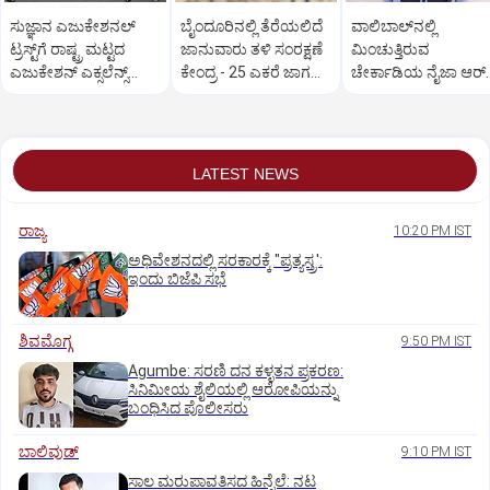
ಸುಜ್ಞಾನ ಎಜುಕೇಶನಲ್‌
ಬೈಂದೂರಿನಲ್ಲಿ ತೆರೆಯಲಿದೆ
ವಾಲಿಬಾಲ್‌ನಲ್ಲಿ
ಟ್ರಸ್ಟ್‌ಗೆ ರಾಷ್ಟ್ರ ಮಟ್ಟದ
ಜಾನುವಾರು ತಳಿ ಸಂರಕ್ಷಣೆ
ಮಿಂಚುತ್ತಿರುವ
ಎಜುಕೇಶನ್‌ ಎಕ್ಸಲೆನ್ಸ್‌
ಕೇಂದ್ರ - 25 ಎಕರೆ ಜಾಗ
ಚೇರ್ಕಾಡಿಯ ನೈಜಾ ಆರ್‌.
ಅವಾರ್ಡ್‌
ಮೀಸಲು
ಹೆಗ್ಡೆ
LATEST NEWS
ರಾಜ್ಯ
10:20 PM IST
ಅಧಿವೇಶನದಲ್ಲಿ ಸರಕಾರಕ್ಕೆ "ಪ್ರತ್ಯಸ್ತ್ರ':
ಇಂದು ಬಿಜೆಪಿ ಸಭೆ
ಶಿವಮೊಗ್ಗ
9:50 PM IST
Agumbe: ಸರಣಿ ದನ ಕಳ್ಳತನ ಪ್ರಕರಣ:
ಸಿನಿಮೀಯ ಶೈಲಿಯಲ್ಲಿ ಆರೋಪಿಯನ್ನು
ಬಂಧಿಸಿದ ಪೊಲೀಸರು
ಬಾಲಿವುಡ್‌
9:10 PM IST
ಸಾಲ ಮರುಪಾವತಿಸದ ಹಿನ್ನೆಲೆ: ನಟ