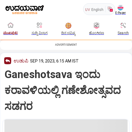
UV
English
E-Paper
ಮುಖಪುಟ
ಸುದ್ದಿ ವಿಭಾಗ
ದಿನ ಭವಿಷ್ಯ
ಹೊಂಗಿರಣ
Search
ADVERTISEMENT
ಉಡುಪಿ
SEP 19, 2023, 6:15 AM IST
Ganeshotsava ಇಂದು
ಕರಾವಳಿಯಲ್ಲಿ ಗಣೇಶೋತ್ಸವದ
ಸಡಗರ