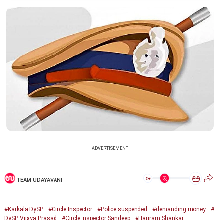
ADVERTISEMENT
ಅ
ಅ
TEAM UDAYAVANI
#Karkala DySP
#Circle Inspector
#Police suspended
#demanding money
#
DySP Vijaya Prasad
#Circle Inspector Sandeep
#Hariram Shankar