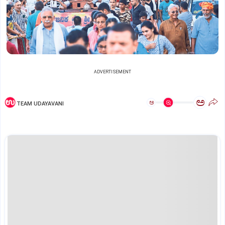
ADVERTISEMENT
ಅ
ಅ
TEAM UDAYAVANI