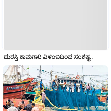
ದುರಸ್ತಿ ಕಾಮಗಾರಿ ವಿಳಂಬದಿಂದ ಸಂಕಷ್ಟ..