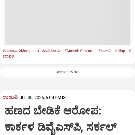
#ಮಂಗಳೂರುMangaluru
#ಗಣೇಶೋತ್ಸವ
#Ganesh Chaturthi
#ಉಡುಪಿ
#Udupi
#
ಕರಾವಳಿ
ADVERTISEMENT
ಉಡುಪಿ
JUL 30, 2026, 5:04 PM IST
ಹಣದ ಬೇಡಿಕೆ ಆರೋಪ:
ಕಾರ್ಕಳ ಡಿವೈಎಸ್‌ಪಿ, ಸರ್ಕಲ್‌