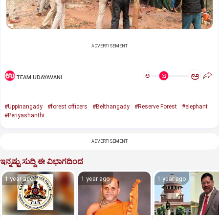
ADVERTISEMENT
ಅ
ಅ
TEAM UDAYAVANI
#Uppinangady
#forest officers
#Belthangady
#Reserve Forest
#elephant
#Periyashanthi
ADVERTISEMENT
ಇನ್ನಷ್ಟು ಸುದ್ದಿ ಈ ವಿಭಾಗದಿಂದ
1 year ago
1 year ago
1 year ago