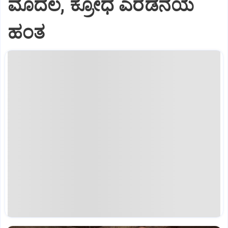
ಮೊದಲ, ಕ್ರೋಧ ಎರಡನೆಯ
ಹಂತ