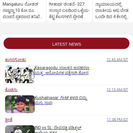
Mangaluru: ರೋಶನ್‌
ಗೀತಾರ್ಥ ಚಿಂತನೆ- 327:
ನ್ಯಾಯಾಲಯದಲ್ಲಿ
ಸಲ್ಡಾನ್ಹಾ 10 ಕೋ.ರೂ.
ಸಂಸ್ಕಾರ ಬಲದಿಂದ ಒಳ್ಳೆಯ-
ರಾಜಕೀಯ ಆಟ ಬೇಡ:
ವಂಚನೆ ಪ್ರಕರಣದ ತನಿಖೆ
ಕೆಟ್ಟ ಕೆಲಸಗಳಿಗೆ ಪ್ರೇರಣೆ
ಒಂದೇ ದಿನ 4 ಕೇಸಲ್ಲಿ
ಸಿಐಡಿಗೆ ವರ್ಗ
ಸುಪ್ರೀಂಕೋರ್ಟ್‌ ಅಭಿಮ
LATEST NEWS
ಕಾಸರಗೋಡು
12:45 AM IST
Kasaragodu: ಬಾಲಕನ ಅಪಹರಣ
ಯತ್ನ : ಆರೋಪಿಗಳ ಪತ್ತೆಗಾಗಿ ಶೋಧ
ಕೊಡಗು
12:15 AM IST
Kushalnagar: ಗೇಟ್ ಕಳಚಿ ಬಿದ್ದು
ಮಗು ಸಾವು
ಕ್ರೀಡೆ
11:06 PM IST
IND vs SL: ದೇವದತ್ತ ಪಡಿಕ್ಕಲ್‌
ಅಜೇಯ ಶತಕ