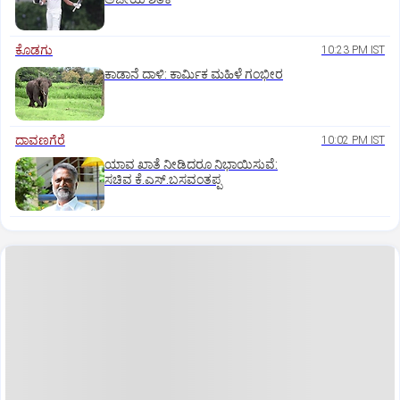
ಕೊಡಗು
10:23 PM IST
ಕಾಡಾನೆ ದಾಳಿ: ಕಾರ್ಮಿಕ ಮಹಿಳೆ ಗಂಭೀರ
ದಾವಣಗೆರೆ
10:02 PM IST
ಯಾವ ಖಾತೆ ನೀಡಿದರೂ ನಿಭಾಯಿಸುವೆ:
ಸಚಿವ ಕೆ.ಎಸ್.ಬಸವಂತಪ್ಪ