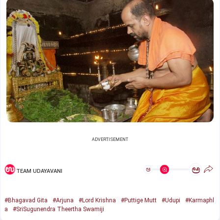
ADVERTISEMENT
ಅ
ಅ
TEAM UDAYAVANI
#Bhagavad Gita
#Arjuna
#Lord Krishna
#Puttige Mutt
#Udupi
#Karmaphl
a
#SriSugunendra Theertha Swamiji