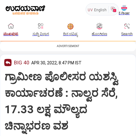
UV
English
E-Paper
ಮುಖಪುಟ
ಸುದ್ದಿ ವಿಭಾಗ
ದಿನ ಭವಿಷ್ಯ
ಹೊಂಗಿರಣ
Search
ADVERTISEMENT
BIG 40
APR 30, 2022, 8:47 PM IST
ಗ್ರಾಮೀಣ ಪೊಲೀಸರ ಯಶಸ್ವಿ
ಕಾರ್ಯಾಚರಣೆ : ನಾಲ್ವರ ಸೆರೆ,
17.33 ಲಕ್ಷ ಮೌಲ್ಯದ
ಚಿನ್ನಾಭರಣ ವಶ