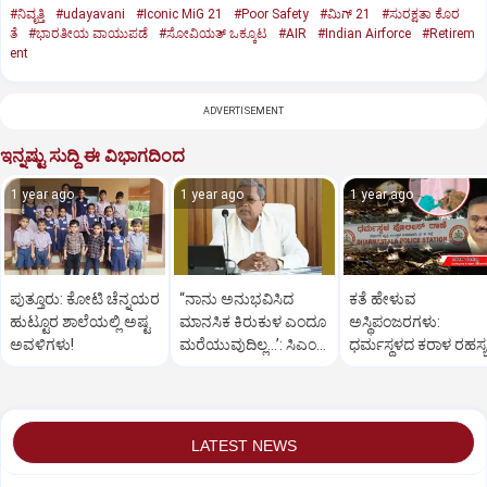
#ನಿವೃತ್ತಿ
#udayavani
#Iconic MiG 21
#Poor Safety
#ಮಿಗ್‌ 21
#ಸುರಕ್ಷತಾ ಕೊರ
ತೆ
#ಭಾರತೀಯ ವಾಯುಪಡೆ
#ಸೋವಿಯತ್‌ ಒಕ್ಕೂಟ
#AIR
#Indian Airforce
#Retirem
ent
ADVERTISEMENT
ಇನ್ನಷ್ಟು ಸುದ್ದಿ ಈ ವಿಭಾಗದಿಂದ
1 year ago
1 year ago
1 year ago
ಪುತ್ತೂರು: ಕೋಟಿ ಚೆನ್ನಯರ
“ನಾನು ಅನುಭವಿಸಿದ
ಕತೆ ಹೇಳುವ
ಹುಟ್ಟೂರ ಶಾಲೆಯಲ್ಲಿ ಅಷ್ಟ
ಮಾನಸಿಕ ಕಿರುಕುಳ ಎಂದೂ
ಅಸ್ಥಿಪಂಜರಗಳು:
ಅವಳಿಗಳು!
ಮರೆಯುವುದಿಲ್ಲ…’: ಸಿಎಂ
ಧರ್ಮಸ್ಥಳದ‌ ಕರಾಳ ರಹಸ್ಯ
ಸಿದ್ದರಾಮಯ್ಯ
ತೆರೆದಿಡಲಿದೆಯೇ ಡಿಎನ್
ಪರೀಕ್ಷೆ?
LATEST NEWS