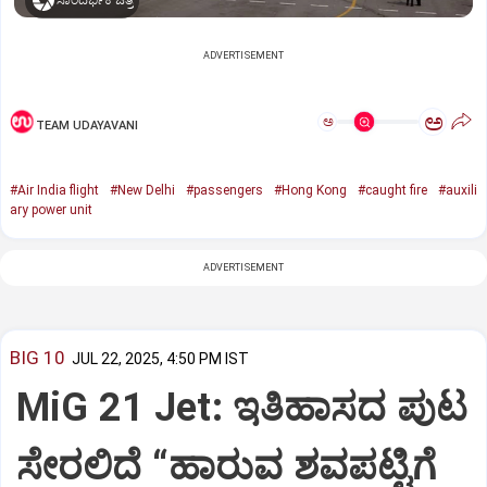
ಸಾಂದರ್ಭಿಕ ಚಿತ್ರ
ADVERTISEMENT
ಅ
ಅ
TEAM UDAYAVANI
#Air India flight
#New Delhi
#passengers
#Hong Kong
#caught fire
#auxili
ary power unit
ADVERTISEMENT
BIG 10
JUL 22, 2025, 4:50 PM IST
MiG 21 Jet: ಇತಿಹಾಸದ ಪುಟ
ಸೇರಲಿದೆ “ಹಾರುವ ಶವಪಟ್ಟಿಗೆ