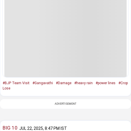
#BJP Team Visit
#Gangavathi
#Damage
#heavy rain
#power lines
#Crop
Lose
ADVERTISEMENT
BIG 10
JUL 22, 2025, 8:47 PM IST