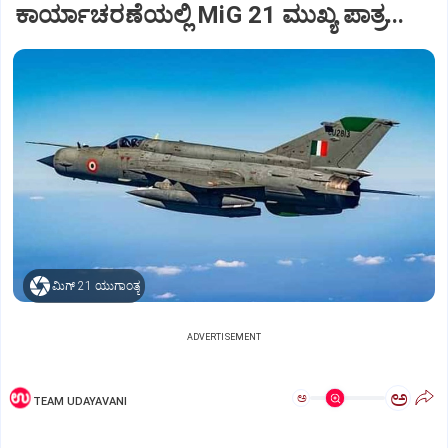
ಕಾರ್ಯಾಚರಣೆಯಲ್ಲಿ MiG 21 ಮುಖ್ಯ ಪಾತ್ರ...
ಮಿಗ್‌ 21 ಯುಗಾಂತ್ಯ
ADVERTISEMENT
ಅ
ಅ
TEAM UDAYAVANI