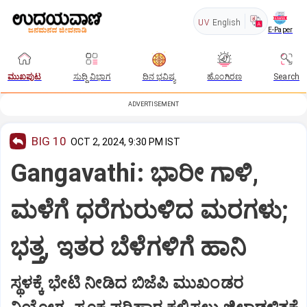
UV
English
E-Paper
ಮುಖಪುಟ
ಸುದ್ದಿ ವಿಭಾಗ
ದಿನ ಭವಿಷ್ಯ
ಹೊಂಗಿರಣ
Search
ADVERTISEMENT
BIG 10
OCT 2, 2024, 9:30 PM IST
Gangavathi: ಭಾರೀ ಗಾಳಿ,
ಮಳೆಗೆ ಧರೆಗುರುಳಿದ ಮರಗಳು;
ಭತ್ತ, ಇತರ ಬೆಳೆಗಳಿಗೆ ಹಾನಿ
ಸ್ಥಳಕ್ಕೆ ಭೇಟಿ ನೀಡಿದ ಬಿಜೆಪಿ ಮುಖಂಡರ