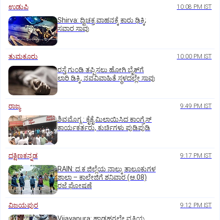
ಉಡುಪಿ
10:08 PM IST
Shirva: ದ್ವಿಚಕ್ರ ವಾಹನಕ್ಕೆ ಕಾರು ಢಿಕ್ಕಿ;
ಸವಾರ ಸಾವು
ತುಮಕೂರು
10:00 PM IST
ರಸ್ತೆ ಗುಂಡಿ ತಪ್ಪಿಸಲು ಹೋಗಿ ಬೈಕ್‌ಗೆ
ಲಾರಿ ಡಿಕ್ಕಿ, ನವವಿವಾಹಿತೆ ಸ್ಥಳದಲ್ಲೇ ಸಾವು
ರಾಜ್ಯ
9:49 PM IST
ಶಿವಮೊಗ್ಗ : ಕೈಕೈ ಮಿಲಾಯಿಸಿದ ಕಾಂಗ್ರೆಸ್
ಕಾರ್ಯಕರ್ತರು, ಕುರ್ಚಿಗಳು ಪುಡಿಪುಡಿ
ದಕ್ಷಿಣಕನ್ನಡ
9:17 PM IST
RAIN: ದ.ಕ ಜಿಲ್ಲೆಯ ನಾಲ್ಕು ತಾಲೂಕುಗಳ
ಶಾಲಾ – ಕಾಲೇಜಿಗೆ ಶನಿವಾರ (ಆ.08)
ರಜೆ ಘೋಷಣೆ
ವಿಜಯಪುರ
9:12 PM IST
Vijayapura: ಹಾಡಹಗಲೇ ವ್ಯಕ್ತಿಯ