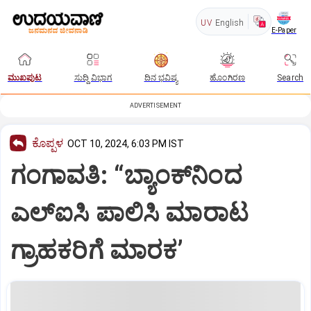
UV
English
E-Paper
ಮುಖಪುಟ
ಸುದ್ದಿ ವಿಭಾಗ
ದಿನ ಭವಿಷ್ಯ
ಹೊಂಗಿರಣ
Search
ADVERTISEMENT
ಕೊಪ್ಪಳ
OCT 10, 2024, 6:03 PM IST
ಗಂಗಾವತಿ: “ಬ್ಯಾಂಕ್‌ನಿಂದ
ಎಲ್‌ಐಸಿ ಪಾಲಿಸಿ ಮಾರಾಟ
ಗ್ರಾಹಕರಿಗೆ ಮಾರಕ’