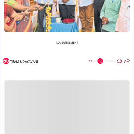
ADVERTISEMENT
ಅ
ಅ
TEAM UDAYAVANI