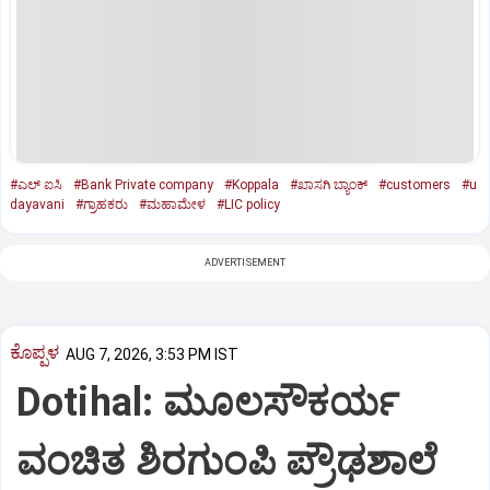
#ಎಲ್ ಐಸಿ
#Bank Private company
#Koppala
#ಖಾಸಗಿ ಬ್ಯಾಂಕ್‌
#customers
#u
dayavani
#ಗ್ರಾಹಕರು
#ಮಹಾಮೇಳ
#LIC policy
ADVERTISEMENT
ಕೊಪ್ಪಳ
AUG 7, 2026, 3:53 PM IST
Dotihal: ಮೂಲಸೌಕರ್ಯ
ವಂಚಿತ ಶಿರಗುಂಪಿ ಪ್ರೌಢಶಾಲೆ