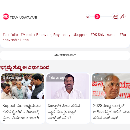
ಅ
ಅ
TEAM UDAYAVANI
#portfolio
#Minister Basavaraj Rayareddy
#Koppala
#DK Shivakumar
#Ra
ghavendra Hitnal
ADVERTISEMENT
ಇನ್ನಷ್ಟು ಸುದ್ದಿ ಈ ವಿಭಾಗದಿಂದ
3 days ago
4 days ago
6 days ago
Koppal: ಬರ ಅಧ್ಯಯನದ
ಹಿಟ್ನಾಳಗೆ ಸಿಗದ ಸಚಿವ
2028ರಲ್ಲೂ ಕಾಂಗ್ರೆಸ್
ಬಳಿಕ ರೈತರಿಗೆ ಪರಿಹಾರಕ್ಕೆ
ಸ್ಥಾನ: ಕೊಪ್ಪಳ ಬ್ಲಾಕ್
ಅಧಿಕಾರಕ್ಕೆ ಬರಲಿದೆ: ಮಾ
ಕ್ರಮ : ಶಿವರಾಜ ತಂಗಡಗಿ
ಕಾಂಗ್ರೆಸ್ ಸಮಿತಿ
ಸಚಿವ ಎಸ್.ಎನ್.
ಪದಾಧಿಕಾರಿಗಳ ರಾಜೀನಾಮೆ
ಬೋಸರಾಜು