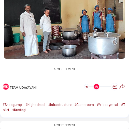
ADVERTISEMENT
ಅ
ಅ
TEAM UDAYAVANI
#Shiragumpi
#Highschool
#Infrastructure
#Classroom
#Middaymeal
#T
oilet
#Kustagi
ADVERTISEMENT