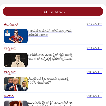
LATEST NEWS
ಕಲಾವಿಹಾರ
9:17 AM IST
ಕಲಾವಿದನಾದವನಿಗೆ ಕಲಿಕೆ ಎನ್ನುವುದು
ನಿರಂತರ ಪಯಣ
ರಾಷ್ಟ್ರೀಯ
9:14 AM IST
ಕಾಸರಗೋಡು ಶಾಲಾ ಕ್ವಿಜ್‌ ಸ್ಪರ್ಧೆಯಲ್ಲಿ
ಸಾವರ್ಕರ್‌ ಬಗ್ಗೆ ಪ್ರಶ್ನೆ: ಭುಗಿಲೆದ್ದ ವಿವಾದ
ರಾಷ್ಟ್ರೀಯ
9:03 AM IST
ರಷ್ಯಾದಿಂದ ತೈಲ ಆಮದು: ಭಾರತಕ್ಕೆ
100% ಸುಂಕ ಬರೆ?
ಉಡುಪಿ
9:02 AM IST
ಮುಂಬಯಿ ಶ್ರೀ ಪುತ್ತಿಗೆ ಶಾಖಾ ಮಠ: ಆ.