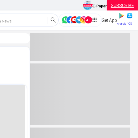
SUBSCRIBE
E-Paper
Get App
h News
Android
iOS