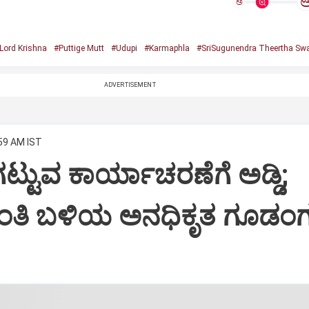
ಅ
Lord Krishna
#Puttige Mutt
#Udupi
#Karmaphla
#SriSugunendra Theertha Swa
ADVERTISEMENT
:59 AM IST
ಟ್ಟುವ ಕಾರ್ಯಾಚರಣೆಗೆ ಅಡ್ಡಿ;
ಂತಿ ಬಳಿಯ ಅನಧಿಕೃತ ಗೂಡಂಗ