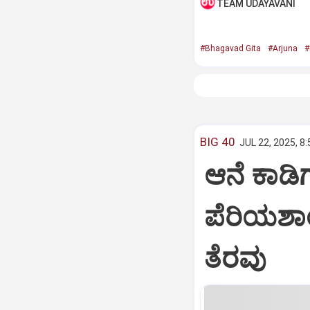
TEAM UDAYAVANI
#Bhagavad Gita
#Arjuna
#
BIG 40
JUL 22, 2025, 8
ಆನೆ ಕಾಡಿಗ
ಪೆರಿಯಶಾ
ತೆರವು