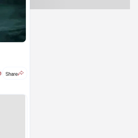
ಅ
Share