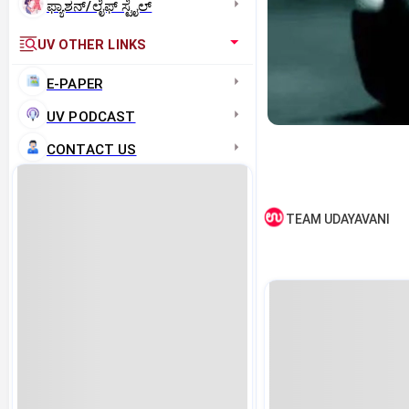
ಫ್ಯಾಶನ್/ಲೈಫ್‌ ಸ್ಟೈಲ್
UV OTHER LINKS
E-PAPER
UV PODCAST
CONTACT US
TEAM UDAYAVANI