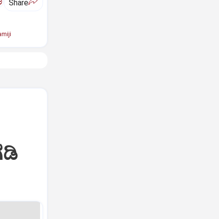
ಅ
Share
miji
ಡಿ