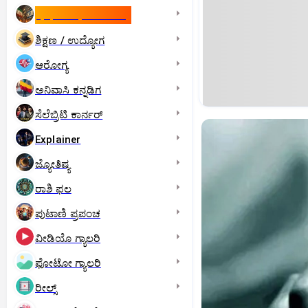
ಇಸ್ರೇಲ್- ಇರಾನ್‌ ಯುದ್ಧ
ಶಿಕ್ಷಣ / ಉದ್ಯೋಗ
ಆರೋಗ್ಯ
ಅನಿವಾಸಿ ಕನ್ನಡಿಗ
ಸೆಲೆಬ್ರಿಟಿ ಕಾರ್ನರ್‌
Explainer
ಜ್ಯೋತಿಷ್ಯ
ರಾಶಿ ಫಲ
ಪುಟಾಣಿ ಪ್ರಪಂಚ
ವೀಡಿಯೊ ಗ್ಯಾಲರಿ
ಫೋಟೋ ಗ್ಯಾಲರಿ
ರೀಲ್ಸ್