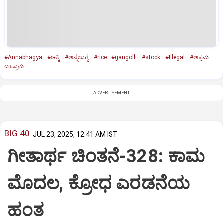
#Annabhagya
#ಅಕ್ಕಿ
#ಅನ್ನಭಾಗ್ಯ
#rice
#gangolli
#stock
#Illegal
#ಅಕ್ರಮ
ದಾಸ್ತಾನು
ADVERTISEMENT
BIG 40
JUL 23, 2025, 12:41 AM IST
ಗೀತಾರ್ಥ ಚಿಂತನೆ-328: ಕಾಮ
ಮೊದಲ, ಕ್ರೋಧ ಎರಡನೆಯ
ಹಂತ