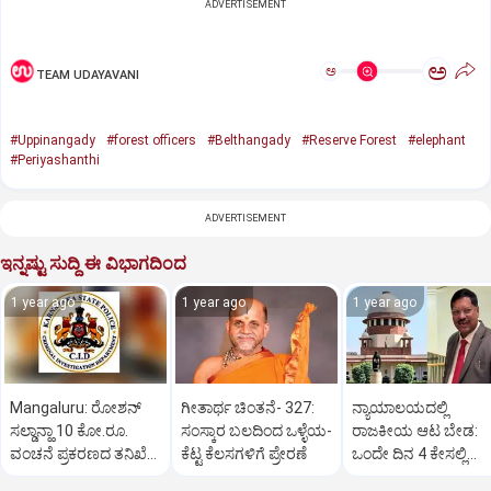
ADVERTISEMENT
ಅ
ಅ
TEAM UDAYAVANI
#Uppinangady
#forest officers
#Belthangady
#Reserve Forest
#elephant
#Periyashanthi
ADVERTISEMENT
ಇನ್ನಷ್ಟು ಸುದ್ದಿ ಈ ವಿಭಾಗದಿಂದ
1 year ago
1 year ago
1 year ago
Mangaluru: ರೋಶನ್‌
ಗೀತಾರ್ಥ ಚಿಂತನೆ- 327:
ನ್ಯಾಯಾಲಯದಲ್ಲಿ
ಸಲ್ಡಾನ್ಹಾ 10 ಕೋ.ರೂ.
ಸಂಸ್ಕಾರ ಬಲದಿಂದ ಒಳ್ಳೆಯ-
ರಾಜಕೀಯ ಆಟ ಬೇಡ:
ವಂಚನೆ ಪ್ರಕರಣದ ತನಿಖೆ
ಕೆಟ್ಟ ಕೆಲಸಗಳಿಗೆ ಪ್ರೇರಣೆ
ಒಂದೇ ದಿನ 4 ಕೇಸಲ್ಲಿ
ಸಿಐಡಿಗೆ ವರ್ಗ
ಸುಪ್ರೀಂಕೋರ್ಟ್‌ ಅಭಿಮ