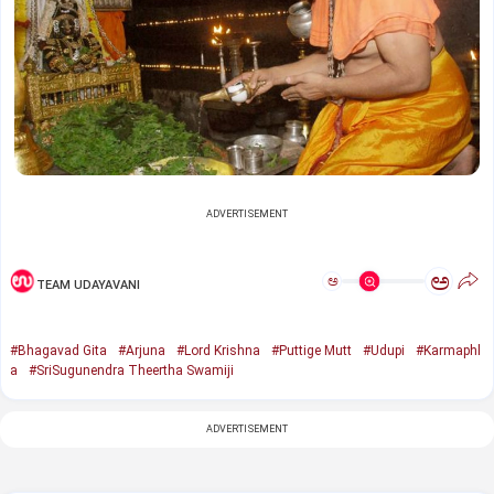
ADVERTISEMENT
ಅ
ಅ
TEAM UDAYAVANI
#Bhagavad Gita
#Arjuna
#Lord Krishna
#Puttige Mutt
#Udupi
#Karmaphl
a
#SriSugunendra Theertha Swamiji
ADVERTISEMENT