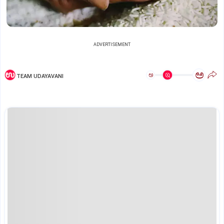
ADVERTISEMENT
ಅ
ಅ
TEAM UDAYAVANI