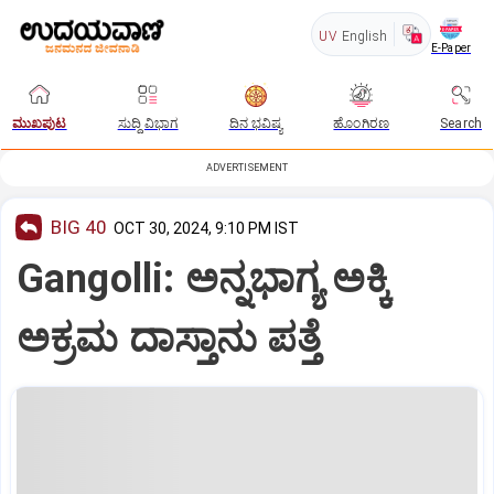
UV
English
E-Paper
ಮುಖಪುಟ
ಸುದ್ದಿ ವಿಭಾಗ
ದಿನ ಭವಿಷ್ಯ
ಹೊಂಗಿರಣ
Search
ADVERTISEMENT
BIG 40
OCT 30, 2024, 9:10 PM IST
Gangolli: ಅನ್ನಭಾಗ್ಯ ಅಕ್ಕಿ
ಅಕ್ರಮ ದಾಸ್ತಾನು ಪತ್ತೆ