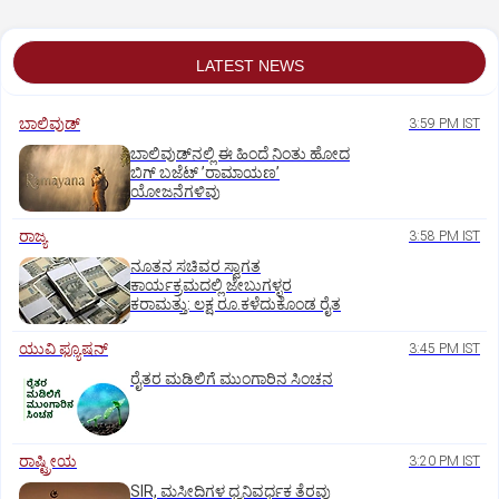
LATEST NEWS
ಬಾಲಿವುಡ್‌
3:59 PM IST
ಬಾಲಿವುಡ್‌ನಲ್ಲಿ ಈ ಹಿಂದೆ ನಿಂತು ಹೋದ
ಬಿಗ್‌ ಬಜೆಟ್ ʼರಾಮಾಯಣʼ‌
ಯೋಜನೆಗಳಿವು
ರಾಜ್ಯ
3:58 PM IST
ನೂತನ ಸಚಿವರ ಸ್ವಾಗತ
ಕಾರ್ಯಕ್ರಮದಲ್ಲಿ ಜೇಬುಗಳ್ಳರ
ಕರಾಮತ್ತು: ಲಕ್ಷ ರೂ.ಕಳೆದುಕೊಂಡ ರೈತ
ಯುವಿ ಫ್ಯೂಷನ್
3:45 PM IST
ರೈತರ ಮಡಿಲಿಗೆ ಮುಂಗಾರಿನ ಸಿಂಚನ
ರಾಷ್ಟ್ರೀಯ
3:20 PM IST
SIR, ಮಸೀದಿಗಳ ಧ್ವನಿವರ್ಧಕ ತೆರವು