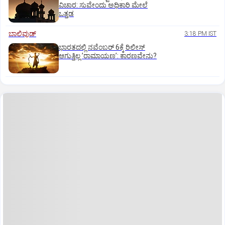
ವಿಚಾರ: ಸುವೇಂದು ಅಧಿಕಾರಿ ಮೇಲೆ
ಒತ್ತಡ
ಬಾಲಿವುಡ್‌
3:18 PM IST
ಭಾರತದಲ್ಲಿ ನವೆಂಬರ್‌ 6ಕ್ಕೆ ರಿಲೀಸ್‌
ಆಗುತ್ತಿಲ್ಲ ʼರಾಮಾಯಣʼ: ಕಾರಣವೇನು?