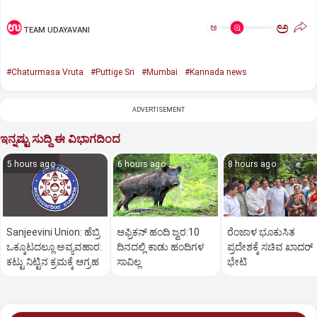
ಅ
ಅ
TEAM UDAYAVANI
#Chaturmasa Vruta
#Puttige Sri
#Mumbai
#Kannada news
ADVERTISEMENT
ಇನ್ನಷ್ಟು ಸುದ್ದಿ ಈ ವಿಭಾಗದಿಂದ
5 hours ago
6 hours ago
8 hours ago
Sanjeevini Union: ಹೆಬ್ರಿ
ಆಫ್ರಿಕನ್‌ ಹಂದಿ ಜ್ವರ:10
ರೆಂಜಾಳ ಭೂಕುಸಿತ
ಒಕ್ಕೂಟದಲ್ಲೂ ಅವ್ಯವಹಾರ:
ದಿನದಲ್ಲಿ ಕಾಡು ಹಂದಿಗಳ
ಪ್ರದೇಶಕ್ಕೆ ಸಚಿವ ಖಾದರ್‌
ಕಟ್ಟು ನಿಟ್ಟಿನ ಕ್ರಮಕ್ಕೆ ಆಗ್ರಹ
ಸಾವಿಲ್ಲ
ಭೇಟಿ