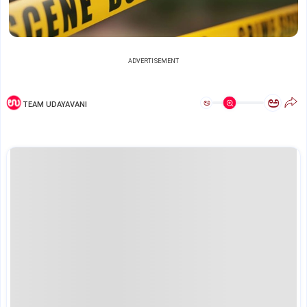
ADVERTISEMENT
ಅ
ಅ
TEAM UDAYAVANI