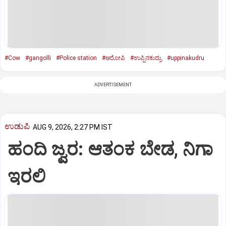
#Cow
#gangolli
#Police station
#ಆರೋಪಿ
#ಉಪ್ಪಿನಕುದ್ರು
#uppinakudru
ADVERTISEMENT
ಉಡುಪಿ
AUG 9, 2026, 2:27 PM IST
ಹಂದಿ ಜ್ವರ: ಆತಂಕ ಬೇಡ, ನಿಗಾ
ಇರಲಿ