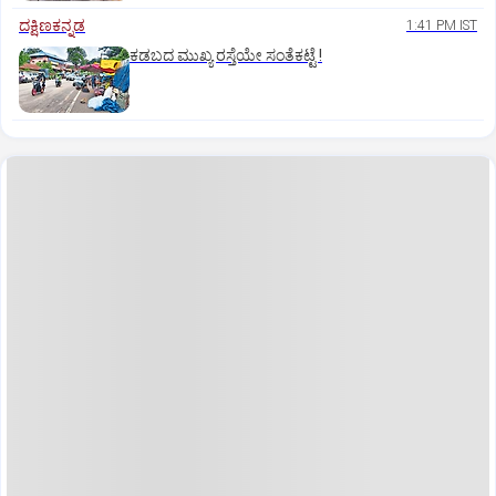
ದಕ್ಷಿಣಕನ್ನಡ
1:41 PM IST
ಕಡಬದ ಮುಖ್ಯ ರಸ್ತೆಯೇ ಸಂತೆಕಟ್ಟೆ !