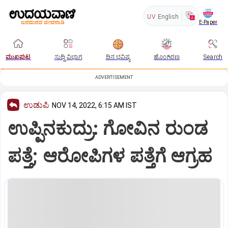
UV
English
E-Paper
ಮುಖಪುಟ
ಸುದ್ದಿ ವಿಭಾಗ
ದಿನ ಭವಿಷ್ಯ
ಹೊಂಗಿರಣ
Search
ADVERTISEMENT
ಉಡುಪಿ
NOV 14, 2022, 6:15 AM IST
ಉಪ್ಪಿನಕುದ್ರು: ಗೋವಿನ ರುಂಡ
ಪತ್ತೆ; ಆರೋಪಿಗಳ ಪತ್ತೆಗೆ ಆಗ್ರಹ