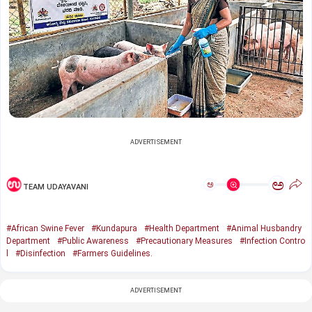
ADVERTISEMENT
ಅ
ಅ
TEAM UDAYAVANI
#African Swine Fever
#Kundapura
#Health Department
#Animal Husbandry
Department
#Public Awareness
#Precautionary Measures
#Infection Contro
l
#Disinfection
#Farmers Guidelines.
ADVERTISEMENT