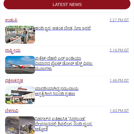
LATEST NEWS
ಉಡುಪಿ
2:27 PM IST
ಹಂದಿ ಜ್ವರ: ಆತಂಕ ಬೇಡ, ನಿಗಾ ಇರಲಿ
ರಾಷ್ಟ್ರೀಯ
2:16 PM IST
ಫುಕೆಟ್‌-ದೆಹಲಿ ಏರ್‌ ಇಂಡಿಯಾ
ವಿಮಾನದ ಪೈಲಟ್‌ ಡೋಪ್‌ ಟೆಸ್ಟ್‌ ವಿಫಲ:
ಮೂಲಗಳು
ದಕ್ಷಿಣಕನ್ನಡ
1:46 PM IST
ಮಾದರಿಯಾಗಿದ್ದ ಸಮುದಾಯ
ಆಸ್ಪತ್ರೆಗೀಗ ಸಿಬಂದಿ ಗ್ರಹಣ
ಬೆಳಗಾವಿ
1:43 PM IST
ನಿಡಗಲ್‌ನ ಐತಿಹಾಸಿಕ ‘ಸಿದ್ಧಗುಂಡ’
ದೇವಸ್ಥಾನದಲ್ಲಿ ಶಿವಲಿಂಗ, ನಂದಿ ಧ್ವಂಸ:
ಆಕ್ರೋಶ