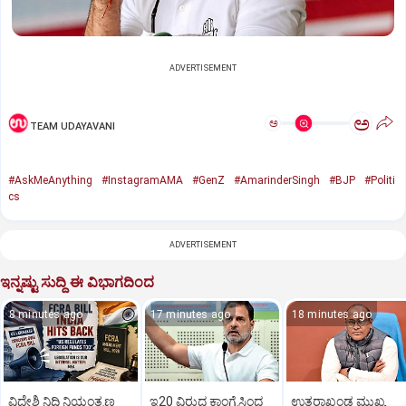
ADVERTISEMENT
ಅ
ಅ
TEAM UDAYAVANI
#AskMeAnything
#InstagramAMA
#GenZ
#AmarinderSingh
#BJP
#Politi
cs
ADVERTISEMENT
ಇನ್ನಷ್ಟು ಸುದ್ದಿ ಈ ವಿಭಾಗದಿಂದ
8 minutes ago
17 minutes ago
18 minutes ago
ವಿದೇಶಿ ನಿಧಿ ನಿಯಂತ್ರಣ
ಇ20 ವಿರುದ್ಧ ಕಾಂಗ್ರೆಸಿಂದ
ಉತ್ತರಾಖಂಡ ಮುಖ್ಯ