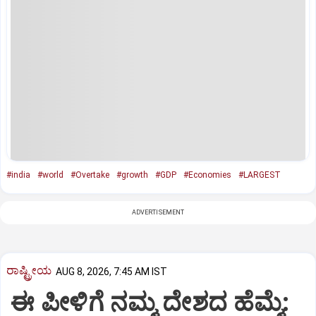
#india
#world
#Overtake
#growth
#GDP
#Economies
#LARGEST
ADVERTISEMENT
ರಾಷ್ಟ್ರೀಯ
AUG 8, 2026, 7:45 AM IST
ಈ ಪೀಳಿಗೆ ನಮ್ಮ ದೇಶದ ಹೆಮ್ಮೆ: