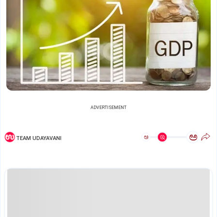
ADVERTISEMENT
ಅ
ಅ
TEAM UDAYAVANI