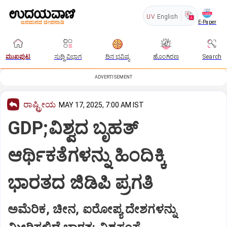
UV
English
E-Paper
ಮುಖಪುಟ
ಸುದ್ದಿ ವಿಭಾಗ
ದಿನ ಭವಿಷ್ಯ
ಹೊಂಗಿರಣ
Search
ADVERTISEMENT
ರಾಷ್ಟ್ರೀಯ
MAY 17, 2025, 7:00 AM IST
GDP;ವಿಶ್ವದ ಬೃಹತ್‌
ಆರ್ಥಿಕತೆಗಳನ್ನು ಹಿಂದಿಕ್ಕಿ
ಭಾರತದ ಜಿಡಿಪಿ ಪ್ರಗತಿ
ಅಮೆರಿಕ, ಚೀನ, ಐರೋಪ್ಯ ದೇಶಗಳನ್ನು