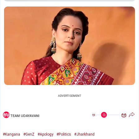
ADVERTISEMENT
ಅ
ಅ
TEAM UDAYAVANI
#Kangana
#GenZ
#Apology
#Politics
#Jharkhand