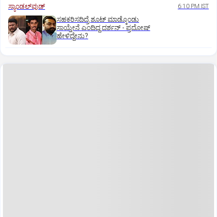
ಸ್ಯಾಂಡಲ್‌ವುಡ್‌
6:10 PM IST
ಸಹಕರಿಸದಿದ್ರೆ ಶೂಟ್‌ ಮಾಡ್ಕೊಂಡು
ಸಾಯ್ತೇನೆ ಎಂದಿದ್ದ ದರ್ಶನ್‌ - ಪ್ರದೋಷ್‌
ಹೇಳಿದ್ದೇನು?