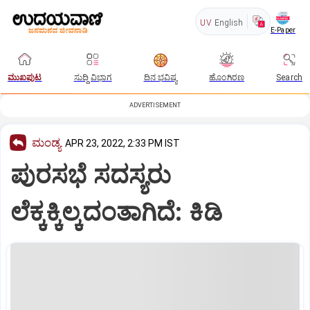
UV
English
E-Paper
ಮುಖಪುಟ
ಸುದ್ದಿ ವಿಭಾಗ
ದಿನ ಭವಿಷ್ಯ
ಹೊಂಗಿರಣ
Search
ADVERTISEMENT
ಮಂಡ್ಯ
APR 23, 2022, 2:33 PM IST
ಪುರಸಭೆ ಸದಸ್ಯರು
ಲೆಕ್ಕಕ್ಕಿಲ್ಕದಂತಾಗಿದೆ: ಕಿಡಿ