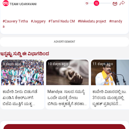
ಅ
ಅ
TEAM UDAYAVANI
#Cauvery Tirtha
#Jaggery
#Tamil Nadu CM
#Mekedatu project
#mandy
a
ADVERTISEMENT
ಇನ್ನಷ್ಟು ಸುದ್ದಿ ಈ ವಿಭಾಗದಿಂದ
9 days ago
10 days ago
11 days ago
ಕಾವೇರಿ ನೀರು ಬಿಡುಗಡೆ
Mandya: ಸಾಲದ ಸಮಸ್ಯೆ:
ಕಾವೇರಿ ವಿಚಾರದಲ್ಲಿ ಜು.
ಖಂಡಿಸಿ ಕೆಆರ್‌ಎಸ್‌ಗೆ
ಒಂದೇ ಮರಕ್ಕೆ ನೇಣು
31ರಂದು ಮಂಡ್ಯದಲ್ಲಿ
ಬಿಜೆಪಿ ಮುತ್ತಿಗೆ ಯತ್ನ:
ಬಿಗಿದು ಆತ್ಮಹತ್ಯೆಗೆ ಶರಣಾದ
ಬೃಹತ್ ಪ್ರತಿಭಟನೆ:
ಬಿಎಸ್ ವೈ ನೇತೃತ್ವ
ದಂಪತಿ
ವಿಜಯೇಂದ್ರ