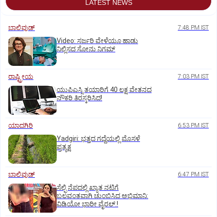
LATEST NEWS
ಬಾಲಿವುಡ್‌
7:48 PM IST
‌Video: ಸರ್ಜರಿ ವೇಳೆಯೂ ಹಾಡು
ನಿಲ್ಲಿಸದ ಸೋನು ನಿಗಮ್
ರಾಷ್ಟ್ರೀಯ
7:03 PM IST
ಯುಪಿಎಸ್ಸಿ ತಯಾರಿಗೆ 40 ಲಕ್ಷ ವೇತನದ
ನೌಕರಿ ತಿರಸ್ಕರಿಸಿದ!
ಯಾದಗಿರಿ
6:53 PM IST
Yadgiri: ಭತ್ತದ ಗದ್ದೆಯಲ್ಲಿ ಮೊಸಳೆ
ಪ್ರತ್ಯಕ್ಷ
ಬಾಲಿವುಡ್‌
6:47 PM IST
ಸೆಲ್ಫಿ ನೆಪದಲ್ಲಿ ಖ್ಯಾತ ನಟಿಗೆ
ಬಲವಂತವಾಗಿ ಚುಂಬಿಸಿದ ಅಭಿಮಾನಿ:
ವಿಡಿಯೋ ಭಾರೀ ವೈರಲ್.!