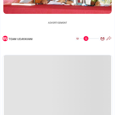
ADVERTISEMENT
ಅ
ಅ
TEAM UDAYAVANI