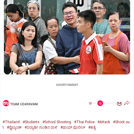
ADVERTISEMENT
ಅ
ಅ
TEAM UDAYAVANI
#Thailand
#Students
#School Shooting
#Thai Police
#Attack
#Shoot ou
t
#ಥೈಲ್ಯಾಂಡ್‌
#ವಿದ್ಯಾರ್ಥಿ ಗುಂಡಿನ ದಾಳಿ
#ಥಾಯ್‌ ಪೊಲೀಸ್‌
#ಹತ್ಯೆ