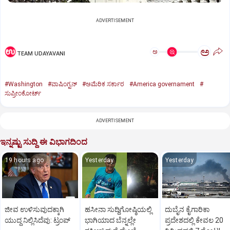
ADVERTISEMENT
ಅ
ಅ
TEAM UDAYAVANI
#Washington
#ವಾಷಿಂಗ್ಟನ್‌
#ಅಮೆರಿಕ ಸರ್ಕಾರ
#America governament
#
ಸುಪ್ರೀಂಕೋರ್ಟ್‌
ADVERTISEMENT
ಇನ್ನಷ್ಟು ಸುದ್ದಿ ಈ ವಿಭಾಗದಿಂದ
19 hours ago
Yesterday
Yesterday
ಜೀವ ಉಳಿಸುವುದಕ್ಕಾಗಿ
ಹಸೀನಾ ಸುದ್ದಿಗೋಷ್ಠಿಯಲ್ಲಿ
ದುಬೈನ ಕೈಗಾರಿಕಾ
ಯುದ್ಧ ನಿಲ್ಲಿಸಿದೆವು: ಟ್ರಂಪ್‌
ಭಾಗಿಯಾದ ಬೆನ್ನಲ್ಲೇ
ಪ್ರದೇಶದಲ್ಲಿ ಕೇವಲ 20