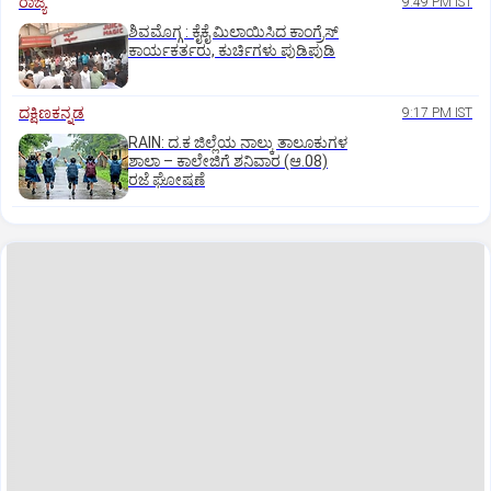
ರಾಜ್ಯ
9:49 PM IST
ಶಿವಮೊಗ್ಗ : ಕೈಕೈ ಮಿಲಾಯಿಸಿದ ಕಾಂಗ್ರೆಸ್
ಕಾರ್ಯಕರ್ತರು, ಕುರ್ಚಿಗಳು ಪುಡಿಪುಡಿ
ದಕ್ಷಿಣಕನ್ನಡ
9:17 PM IST
RAIN: ದ.ಕ ಜಿಲ್ಲೆಯ ನಾಲ್ಕು ತಾಲೂಕುಗಳ
ಶಾಲಾ – ಕಾಲೇಜಿಗೆ ಶನಿವಾರ (ಆ.08)
ರಜೆ ಘೋಷಣೆ