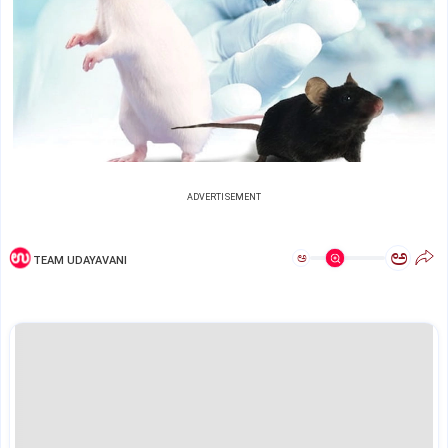
ADVERTISEMENT
ಅ
ಅ
TEAM UDAYAVANI