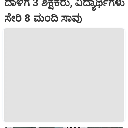
ದಾಳಿಗೆ 3 ಶಿಕ್ಷಕರು, ವಿದ್ಯಾರ್ಥಿಗಳು
ಸೇರಿ 8 ಮಂದಿ ಸಾವು