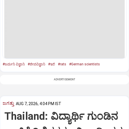
#ಜರ್ಮನಿ ವಿಜ್ಞಾನಿ
#ಜೀವವಿಜ್ಞಾನಿ
#ಇಲಿ
#rats
#German scientists
ADVERTISEMENT
ಜಗತ್ತು
AUG 7, 2026, 4:04 PM IST
Thailand: ವಿದ್ಯಾರ್ಥಿ ಗುಂಡಿನ