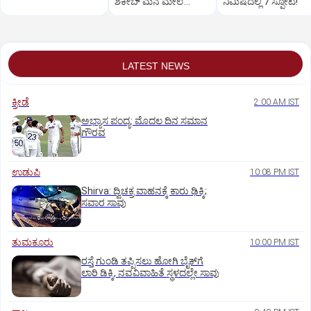
ಶಕೀಬ್ ಮನೆ ಮೇಲೆ
ನಿಮಿಷದಲ್ಲಿ 7 ಸ್ಫೋಟ!
ಪೆಟ್ರೋಲ್ ಬಾಂಬ್ ದಾಳಿ!
LATEST NEWS
ಕ್ರೀಡೆ
2:00 AM IST
ಅಭ್ಯಾಸ ಪಂದ್ಯ: ಮೊದಲ ದಿನ ಸಮಾನ
ಗೌರವ
ಉಡುಪಿ
10:08 PM IST
Shirva: ದ್ವಿಚಕ್ರ ವಾಹನಕ್ಕೆ ಕಾರು ಢಿಕ್ಕಿ;
ಸವಾರ ಸಾವು
ತುಮಕೂರು
10:00 PM IST
ರಸ್ತೆ ಗುಂಡಿ ತಪ್ಪಿಸಲು ಹೋಗಿ ಬೈಕ್‌ಗೆ
ಲಾರಿ ಡಿಕ್ಕಿ, ನವವಿವಾಹಿತೆ ಸ್ಥಳದಲ್ಲೇ ಸಾವು