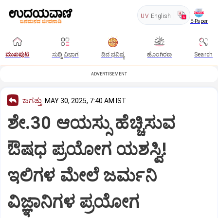
UV
English
E-Paper
ಮುಖಪುಟ
ಸುದ್ದಿ ವಿಭಾಗ
ದಿನ ಭವಿಷ್ಯ
ಹೊಂಗಿರಣ
Search
ADVERTISEMENT
ಜಗತ್ತು
MAY 30, 2025, 7:40 AM IST
ಶೇ.30 ಆಯಸ್ಸು ಹೆಚ್ಚಿಸುವ
ಔಷಧ ಪ್ರಯೋಗ ಯಶಸ್ವಿ!
ಇಲಿಗಳ ಮೇಲೆ ಜರ್ಮನಿ
ವಿಜ್ಞಾನಿಗಳ ಪ್ರಯೋಗ