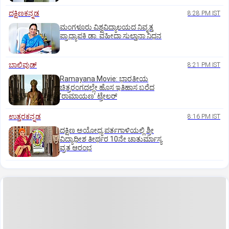
ದಕ್ಷಿಣಕನ್ನಡ
8:28 PM IST
ಮಂಗಳೂರು ವಿಶ್ವವಿದ್ಯಾಲಯದ ನಿವೃತ್ತ
ಪ್ರಾಧ್ಯಾಪಕಿ ಡಾ. ವಹೀದಾ ಸುಲ್ತಾನಾ ನಿಧನ
ಬಾಲಿವುಡ್‌
8:21 PM IST
Ramayana Movie: ಭಾರತೀಯ
ಚಿತ್ರರಂಗದಲ್ಲೇ ಹೊಸ ಇತಿಹಾಸ ಬರೆದ
ʼರಾಮಾಯಣʼ ಟ್ರೇಲರ್
ಉತ್ತರಕನ್ನಡ
8:16 PM IST
ದಕ್ಷಿಣ ಅಯೋಧ್ಯ ಪರ್ತಗಾಳಿಯಲ್ಲಿ ಶ್ರೀ
ವಿದ್ಯಾಧೀಶ ತೀರ್ಥರ 10ನೇ ಚಾತುರ್ಮಾಸ್ಯ
ವ್ರತ ಆರಂಭ