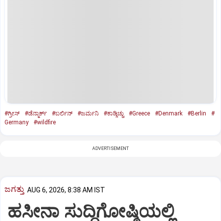
#ಗ್ರೀಸ್‌
#ಡೆನ್ಮಾರ್ಕ್‌
#ಬರ್ಲಿನ್‌
#ಜರ್ಮನಿ
#ಕಾಡ್ಗಿಚ್ಚು
#Greece
#Denmark
#Berlin
#
Germany
#wildfire
ADVERTISEMENT
ಜಗತ್ತು
AUG 6, 2026, 8:38 AM IST
ಹಸೀನಾ ಸುದ್ದಿಗೋಷ್ಠಿಯಲ್ಲಿ