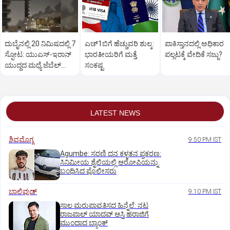
ದುಬೈನಲ್ಲಿ 20 ನಿಮಿಷದಲ್ಲಿ 7
ಎಚ್‌1ಬಿಗೆ ಹೆಚ್ಚುವರಿ ಶುಲ್ಕ:
ಪಾಕಿಸ್ತಾನದಲ್ಲಿ ಅಧಿಕಾರ
ಸ್ಫೋಟ: ಯುಎಸ್-ಇರಾನ್
ಭಾರತೀಯರಿಗೆ ಮತ್ತೆ
ಪಲ್ಲಟಕ್ಕೆ ವೇದಿಕೆ ಸಜ್ಜು?
ಯುದ್ಧದ ಮಧ್ಯೆ ಜೆಬೆಲ್
ಸಂಕಷ್ಟ
ಅಲಿಯಲ್ಲಿ ಕಂಪನ
LATEST NEWS
ಶಿವಮೊಗ್ಗ
9:50 PM IST
Agumbe: ಸರಣಿ ದನ ಕಳ್ಳತನ ಪ್ರಕರಣ:
ಸಿನಿಮೀಯ ಶೈಲಿಯಲ್ಲಿ ಆರೋಪಿಯನ್ನು
ಬಂಧಿಸಿದ ಪೊಲೀಸರು
ಬಾಲಿವುಡ್‌
9:10 PM IST
ಸಾಲ ಮರುಪಾವತಿಸದ ಹಿನ್ನೆಲೆ: ನಟ
ರಾಜಪಾಲ್ ಯಾದವ್‌ ಆಸ್ತಿ ಹರಾಜಿಗೆ
ಮುಂದಾದ ಬ್ಯಾಂಕ್