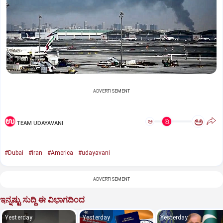
ADVERTISEMENT
ಅ
ಅ
TEAM UDAYAVANI
#Dubai
#iran
#America
#udayavani
ADVERTISEMENT
ಇನ್ನಷ್ಟು ಸುದ್ದಿ ಈ ವಿಭಾಗದಿಂದ
Yesterday
Yesterday
Yesterday