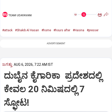
ಅ
ಅ
TEAM UDAYAVANI
#attack
#Shakib Al Hasan
#home
#hours after
#Hasina
#presser
ADVERTISEMENT
ಜಗತ್ತು
AUG 6, 2026, 7:22 AM IST
ದುಬೈನ ಕೈಗಾರಿಕಾ ಪ್ರದೇಶದಲ್ಲಿ
ಕೇವಲ 20 ನಿಮಿಷದಲ್ಲಿ 7
ಸ್ಫೋಟ!