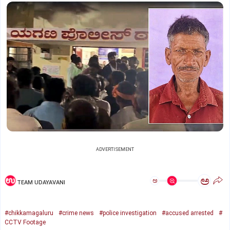
ADVERTISEMENT
ಅ
ಅ
TEAM UDAYAVANI
#chikkamagaluru
#crime news
#police investigation
#accused arrested
#
CCTV Footage