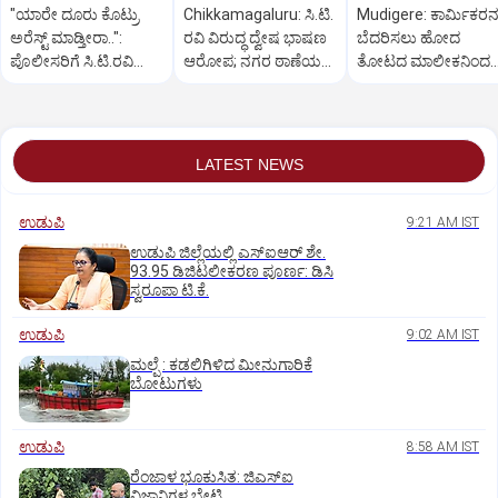
"ಯಾರೇ‌ ದೂರು ಕೊಟ್ರು
Chikkamagaluru: ಸಿ.ಟಿ.
Mudigere: ಕಾರ್ಮಿಕರನ್
ಅರೆಸ್ಟ್ ಮಾಡ್ತೀರಾ..":
ರವಿ ವಿರುದ್ಧ ದ್ವೇಷ ಭಾಷಣ
ಬೆದರಿಸಲು ಹೋದ
ಪೊಲೀಸರಿಗೆ ಸಿ.ಟಿ.ರವಿ
ಆರೋಪ; ನಗರ ಠಾಣೆಯಲ್ಲಿ
ತೋಟದ ಮಾಲೀಕನಿಂದ
ತರಾಟೆ
ಪ್ರಕರಣ ದಾಖಲು
ಮಿಸ್‌ಫೈರ್; ಮಗುವಿಗೆ
ಗಂಭೀರ ಗಾಯ!
LATEST NEWS
ಉಡುಪಿ
9:21 AM IST
ಉಡುಪಿ ಜಿಲ್ಲೆಯಲ್ಲಿ ಎಸ್‌ಐಆರ್‌ ಶೇ.
93.95 ಡಿಜಿಟಲೀಕರಣ ಪೂರ್ಣ: ಡಿಸಿ
ಸ್ವರೂಪಾ ಟಿ.ಕೆ.
ಉಡುಪಿ
9:02 AM IST
ಮಲ್ಪೆ : ಕಡಲಿಗಿಳಿದ ಮೀನುಗಾರಿಕೆ
ಬೋಟುಗಳು
ಉಡುಪಿ
8:58 AM IST
ರೆಂಜಾಳ ಭೂಕುಸಿತ: ಜಿಎಸ್‌ಐ
ವಿಜ್ಞಾನಿಗಳ ಭೇಟಿ