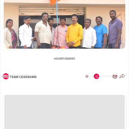
ADVERTISEMENT
ಅ
ಅ
TEAM UDAYAVANI