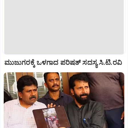
ಮುಜುಗರಕ್ಕೆ ಒಳಗಾದ ಪರಿಷತ್‌ ಸದಸ್ಯ ಸಿ.ಟಿ.ರವಿ