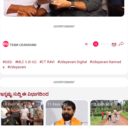
ADVERTISEMENT
ಅ
ಅ
TEAM UDAYAVANI
#ಬಿಜೆಪಿ
#MLC ಸಿ.ಟಿ ರವಿ
#CT RAVI
#Udayavani Digital
#Udayavani Kannad
a
#Udayavani
ADVERTISEMENT
ಇನ್ನಷ್ಟು ಸುದ್ದಿ ಈ ವಿಭಾಗದಿಂದ
10 days ago
11 days ago
12 days ago