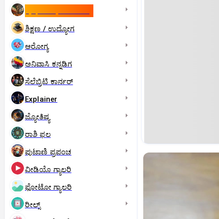
ಇಸ್ರೇಲ್- ಇರಾನ್‌ ಯುದ್ಧ
ಶಿಕ್ಷಣ / ಉದ್ಯೋಗ
ಆರೋಗ್ಯ
ಅನಿವಾಸಿ ಕನ್ನಡಿಗ
ಸೆಲೆಬ್ರಿಟಿ ಕಾರ್ನರ್‌
Explainer
ಜ್ಯೋತಿಷ್ಯ
ರಾಶಿ ಫಲ
ಪುಟಾಣಿ ಪ್ರಪಂಚ
ವೀಡಿಯೊ ಗ್ಯಾಲರಿ
ಫೋಟೋ ಗ್ಯಾಲರಿ
ರೀಲ್ಸ್