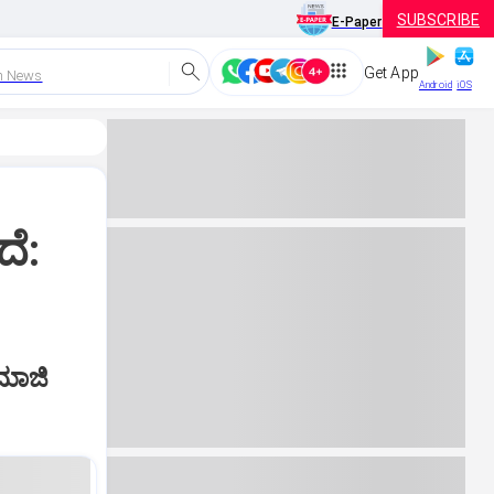
SUBSCRIBE
E-Paper
Get App
h News
Android
iOS
ದೆ:
 ಮಾಜಿ