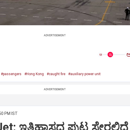
ADVERTISEMENT
ಅ
#passengers
#Hong Kong
#caught fire
#auxiliary power unit
ADVERTISEMENT
:50 PM IST
Jet: ಇತಿಹಾಸದ ಪುಟ ಸೇರಲಿದೆ