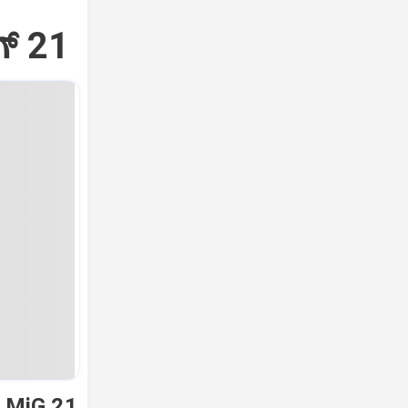
್‌ 21
ಿ MiG 21