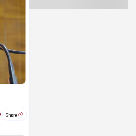
ಅ
Share