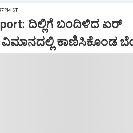
:47 PM IST
port: ದಿಲ್ಲಿಗೆ ಬಂದಿಳಿದ ಏರ್‌
ಿಮಾನದಲ್ಲಿ ಕಾಣಿಸಿಕೊಂಡ ಬೆಂ