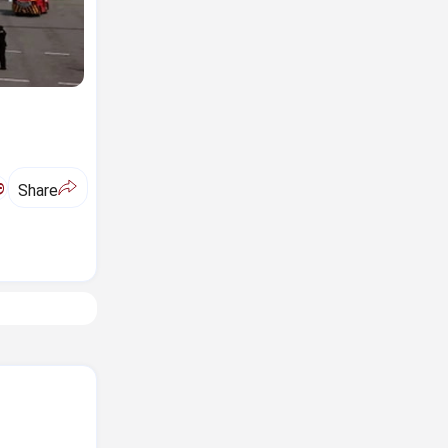
ಅ
Share