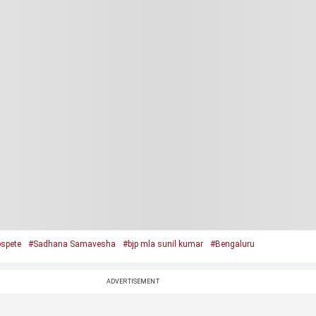
spete
#Sadhana Samavesha
#bjp mla sunil kumar
#Bengaluru
ADVERTISEMENT