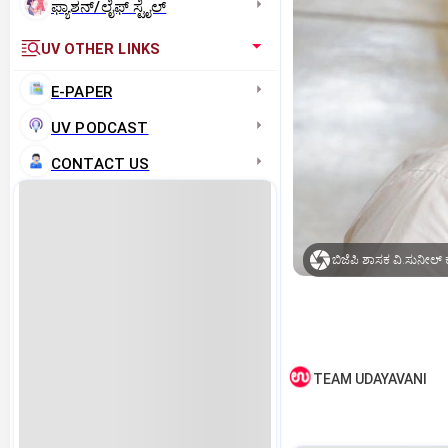
ಫ್ಯಾಶನ್/ಲೈಫ್‌ ಸ್ಟೈಲ್
UV OTHER LINKS
E-PAPER
UV PODCAST
CONTACT US
ಬಿಜೆಪಿ ಶಾಸಕ ವಿ.ಸುನೀಲ್‌
TEAM UDAYAVANI