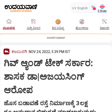
UV
English
E-Paper
ಮುಖಪುಟ
ಸುದ್ದಿ ವಿಭಾಗ
ದಿನ ಭವಿಷ್ಯ
ಹೊಂಗಿರಣ
Search
ADVERTISEMENT
ಕಲಬುರಗಿ
NOV 24, 2022, 5:39 PM IST
ಗಿವ್‌ ಆ್ಯಂಡ್‌ ಟೇಕ್‌ ಸರ್ಕಾರ:
ಶಾಸಕ ಡಾ|ಅಜಯಸಿಂಗ್‌
ಆರೋಪ
ಹೊಸ ಬಡಾವಣೆ ರಸ್ತೆ ನಿರ್ಮಾಣಕ್ಕೆ 3ಲಕ್ಷ