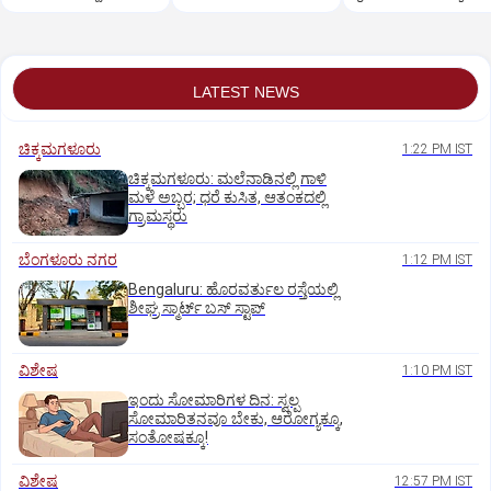
ರಸ್ತೆ ನಿರ್ಮಿಸಿ ತೊಗರಿ ಬೆಳೆ
ನಾಶ
LATEST NEWS
ಚಿಕ್ಕಮಗಳೂರು
1:22 PM IST
ಚಿಕ್ಕಮಗಳೂರು: ಮಲೆನಾಡಿನಲ್ಲಿ ಗಾಳಿ
ಮಳೆ ಅಬ್ಬರ; ಧರೆ ಕುಸಿತ, ಆತಂಕದಲ್ಲಿ
ಗ್ರಾಮಸ್ಥರು
ಬೆಂಗಳೂರು ನಗರ
1:12 PM IST
Bengaluru: ಹೊರವರ್ತುಲ ರಸ್ತೆಯಲ್ಲಿ
ಶೀಘ್ರ ಸ್ಮಾರ್ಟ್‌ ಬಸ್‌ ಸ್ಟಾಪ್‌
ವಿಶೇಷ
1:10 PM IST
ಇಂದು ಸೋಮಾರಿಗಳ ದಿನ: ಸ್ವಲ್ಪ
ಸೋಮಾರಿತನವೂ ಬೇಕು, ಆರೋಗ್ಯಕ್ಕೂ,
ಸಂತೋಷಕ್ಕೂ!
ವಿಶೇಷ
12:57 PM IST