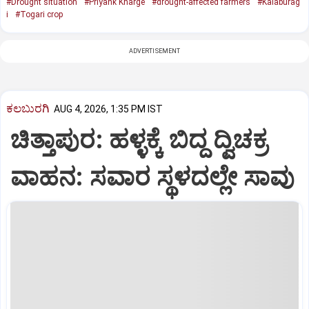
#Drought situation
#Priyank Kharge
#drought-affected farmers
#Kalaburag
i
#Togari crop
ADVERTISEMENT
ಕಲಬುರಗಿ
AUG 4, 2026, 1:35 PM IST
ಚಿತ್ತಾಪುರ: ಹಳ್ಳಕ್ಕೆ ಬಿದ್ದ ದ್ವಿಚಕ್ರ
ವಾಹನ: ಸವಾರ ಸ್ಥಳದಲ್ಲೇ ಸಾವು