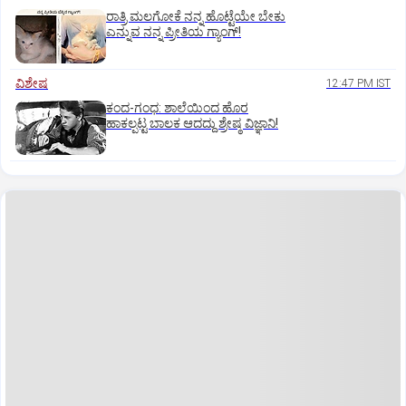
ರಾತ್ರಿ ಮಲಗೋಕೆ ನನ್ನ ಹೊಟ್ಟೆಯೇ ಬೇಕು
ಎನ್ನುವ ನನ್ನ ಪ್ರೀತಿಯ ಗ್ಯಾಂಗ್!
ವಿಶೇಷ
12:47 PM IST
ಕಂದ-ಗಂಧ: ಶಾಲೆಯಿಂದ ಹೊರ
ಹಾಕಲ್ಪಟ್ಟ ಬಾಲಕ ಆದದ್ದು ಶ್ರೇಷ್ಠ ವಿಜ್ಞಾನಿ!