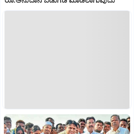
ರೂ.ಅನುದಾನ ಬಿಡುಗಡೆ ಮಾಡಲಾಗುವುದು