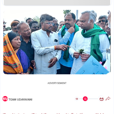
ADVERTISEMENT
ಅ
ಅ
TEAM UDAYAVANI