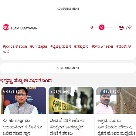
ADVERTISEMENT
ಅ
ಅ
TEAM UDAYAVANI
#police station
#Chittapur
#ದ್ವಿಚಕ್ರ ವಾಹನ
#ಚಿತ್ತಾಪುರ
#two wheeler
#ಪೊಲೀಸ್
ಠಾಣೆ
ADVERTISEMENT
ಇನ್ನಷ್ಟು ಸುದ್ದಿ ಈ ವಿಭಾಗದಿಂದ
6 days ago
9 days ago
11 days ago
Kalaburagi: ಡಾ.
ಜೀವ ಬೆದರಿಕೆ ಆರೋಪ:
ಅಕ್ರಮ ಮರಳು
ಅಜಯಸಿಂಗ್ ಗೆ ಕೊನೆಗೂ
ಸೆಂಟ್ರಿಂಗ್ ಕಾಂಟ್ರಾಕ್ಟರ್
ಸಾಗಣೆದಾರರ ದೌರ್ಜನ್ಯ,
ಒಲಿದ ಸಚಿವ ಸ್ಥಾನ
ನೇಣಿಗೆ ಶರಣು
ರೈತನ ಹೊಲದ ಮಧ್ಯೆಯೇ