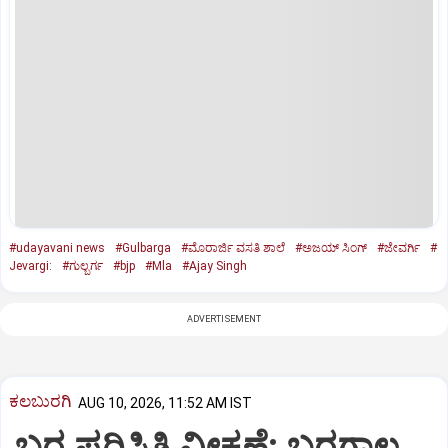
#udayavani news
#Gulbarga
#ಮೊರಾರ್ಜಿ ವಸತಿ ಶಾಲೆ
#ಅಜಯ್‌ ಸಿಂಗ್‌
#ಜೇವರ್ಗಿ
#
Jevargi:
#ಗುಲ್ಬರ್ಗ
#bjp
#Mla
#Ajay Singh
ADVERTISEMENT
ಕಲಬುರಗಿ
AUG 10, 2026, 11:52 AM IST
ಬರ ಪರಿಸ್ಥಿತಿ ವೀಕ್ಷಣೆ: ಬರಗಾಲ