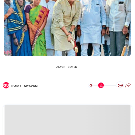
ADVERTISEMENT
ಅ
ಅ
TEAM UDAYAVANI