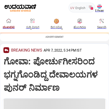
UV
English
E-Paper
ಮುಖಪುಟ
ಸುದ್ದಿ ವಿಭಾಗ
ದಿನ ಭವಿಷ್ಯ
ಹೊಂಗಿರಣ
Search
ADVERTISEMENT
BREAKING NEWS
APR 7, 2022, 5:34 PM IST
ಗೋವಾ: ಪೋರ್ಚುಗೀಸರಿಂದ
ಭಗ್ನಗೊಂಡಿದ್ದ ದೇವಾಲಯಗಳ
ಪುನರ್ ನಿರ್ಮಾಣ