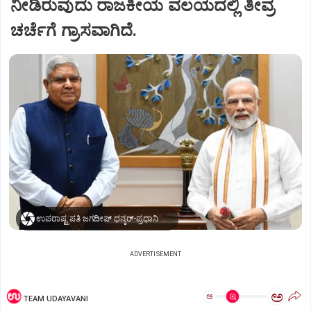
ನೀಡಿರುವುದು ರಾಜಕೀಯ ವಲಯದಲ್ಲಿ ತೀವ್ರ
ಚರ್ಚೆಗೆ ಗ್ರಾಸವಾಗಿದೆ.
ಉಪರಾಷ್ಟ್ರಪತಿ ಜಗದೀಪ್‌ ಧನ್ಕರ್-ಪ್ರಧಾನಿ ಮೋದಿ
ADVERTISEMENT
ಅ
ಅ
TEAM UDAYAVANI