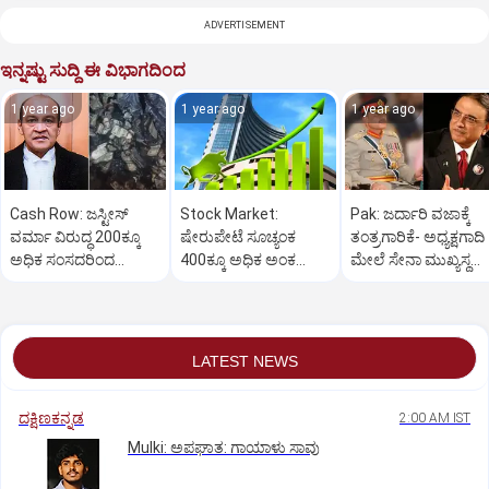
ADVERTISEMENT
ಇನ್ನಷ್ಟು ಸುದ್ದಿ ಈ ವಿಭಾಗದಿಂದ
1 year ago
1 year ago
1 year ago
Cash Row: ಜಸ್ಟೀಸ್‌
Stock Market:
Pak: ಜರ್ದಾರಿ ವಜಾಕ್ಕೆ
ವರ್ಮಾ ವಿರುದ್ಧ 200ಕ್ಕೂ
ಷೇರುಪೇಟೆ ಸೂಚ್ಯಂಕ
ತಂತ್ರಗಾರಿಕೆ- ಅಧ್ಯಕ್ಷಗಾದಿ
ಅಧಿಕ ಸಂಸದರಿಂದ
400ಕ್ಕೂ ಅಧಿಕ ಅಂಕ
ಮೇಲೆ ಸೇನಾ ಮುಖ್ಯಸ್ಥ
ಮಹಾಭಿಯೋಗಕ್ಕೆ
ಜಿಗಿತ-ದಿನಾಂತ್ಯದ
ಮುನೀರ್ ಚಿತ್ತ!
ಕೋರಿಕೆ…
ವಹಿವಾಟು ಅಂತ್ಯ
LATEST NEWS
ದಕ್ಷಿಣಕನ್ನಡ
2:00 AM IST
Mulki: ಅಪಘಾತ: ಗಾಯಾಳು ಸಾವು