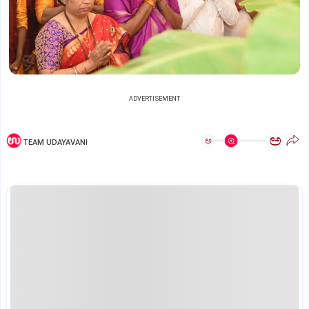
ADVERTISEMENT
ಅ
ಅ
TEAM UDAYAVANI