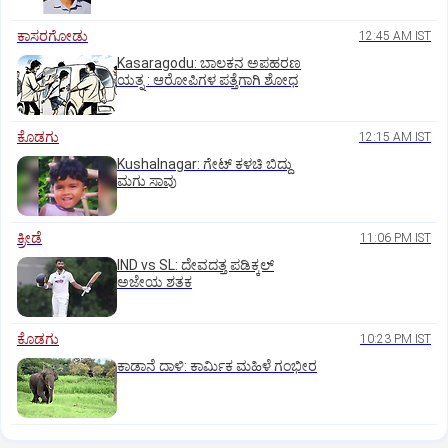
ಕಾಸರಗೋಡು
12:45 AM IST
Kasaragodu: ಬಾಲಕನ ಅಪಹರಣ
ಯತ್ನ : ಆರೋಪಿಗಳ ಪತ್ತೆಗಾಗಿ ಶೋಧ
ಕೊಡಗು
12:15 AM IST
Kushalnagar: ಗೇಟ್ ಕಳಚಿ ಬಿದ್ದು
ಮಗು ಸಾವು
ಕ್ರೀಡೆ
11:06 PM IST
IND vs SL: ದೇವದತ್ತ ಪಡಿಕ್ಕಲ್‌
ಅಜೇಯ ಶತಕ
ಕೊಡಗು
10:23 PM IST
ಕಾಡಾನೆ ದಾಳಿ: ಕಾರ್ಮಿಕ ಮಹಿಳೆ ಗಂಭೀರ