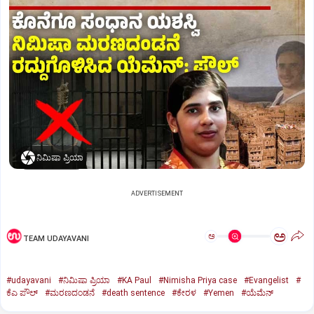
ನಿಮಿಷಾ ಪ್ರಿಯಾ
ADVERTISEMENT
ಅ
ಅ
TEAM UDAYAVANI
#udayavani
#ನಿಮಿಷಾ ಪ್ರಿಯಾ
#KA Paul
#Nimisha Priya case
#Evangelist
#
ಕೆಎ ಪೌಲ್
#ಮರಣದಂಡನೆ
#death sentence
#ಕೇರಳ
#Yemen
#ಯೆಮೆನ್‌