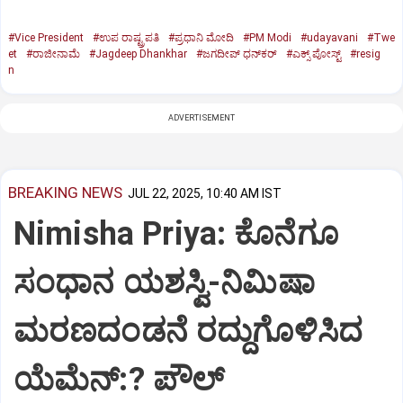
#Vice President
#ಉಪ ರಾಷ್ಟ್ರಪತಿ
#ಪ್ರಧಾನಿ ಮೋದಿ
#PM Modi
#udayavani
#Twe
et
#ರಾಜೀನಾಮೆ
#Jagdeep Dhankhar
#ಜಗದೀಪ್‌ ಧನ್‌ಕರ್‌
#ಎಕ್ಸ್‌ ಪೋಸ್ಟ್
#resig
n
ADVERTISEMENT
BREAKING NEWS
JUL 22, 2025, 10:40 AM IST
Nimisha Priya: ಕೊನೆಗೂ
ಸಂಧಾನ ಯಶಸ್ವಿ-ನಿಮಿಷಾ
ಮರಣದಂಡನೆ ರದ್ದುಗೊಳಿಸಿದ
ಯೆಮೆನ್:? ಪೌಲ್