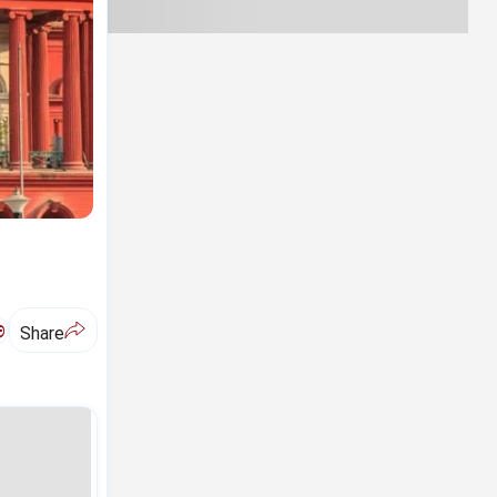
ಅ
Share