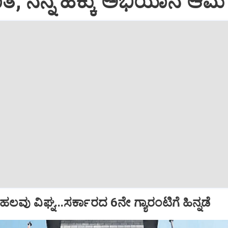
ಾತೆ, ನನ್ನ ಹಕ್ಕು ಅಭಿಯಾನ ಆಮೆ 
ಹಲವು ವಿಘ್ನ...ಸರ್ಕಾರದ 6ನೇ ಗ್ಯಾರಂಟಿಗೆ ಹಿನ್ನಡೆ