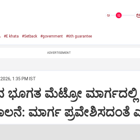
ಅ
A
#E khata
#Setback
#government
#6th guarantee
ADVERTISEMENT
 2026, 1:35 PM IST
 ಭೂಗತ ಮೆಟ್ರೋ ಮಾರ್ಗದಲ್ಲಿ
 ಚಾಲನೆ: ಮಾರ್ಗ ಪ್ರವೇಶಿಸದಂತೆ ಎಚ