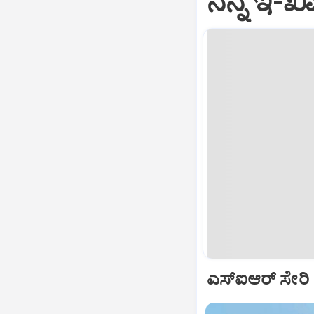
ನನ್ನ ಇ-ಖ
ಎಸ್‌ಐಆರ್‌ ಸೇರಿ 