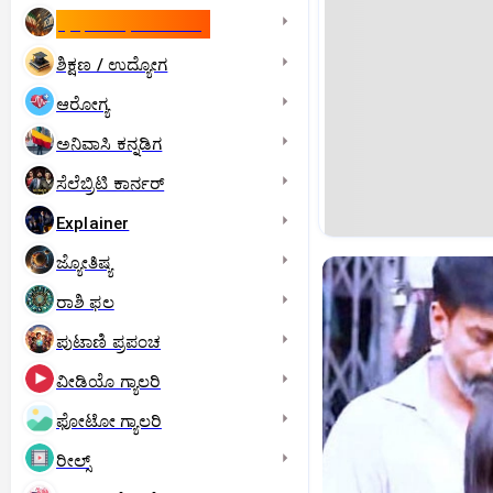
ಇಸ್ರೇಲ್- ಇರಾನ್‌ ಯುದ್ಧ
ಶಿಕ್ಷಣ / ಉದ್ಯೋಗ
ಆರೋಗ್ಯ
ಅನಿವಾಸಿ ಕನ್ನಡಿಗ
ಸೆಲೆಬ್ರಿಟಿ ಕಾರ್ನರ್‌
Explainer
ಜ್ಯೋತಿಷ್ಯ
ರಾಶಿ ಫಲ
ಪುಟಾಣಿ ಪ್ರಪಂಚ
ವೀಡಿಯೊ ಗ್ಯಾಲರಿ
ಫೋಟೋ ಗ್ಯಾಲರಿ
ರೀಲ್ಸ್