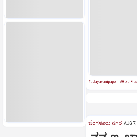
#udayavanipaper
#Gold Fra
ಬೆಂಗಳೂರು ನಗರ
AUG 7,