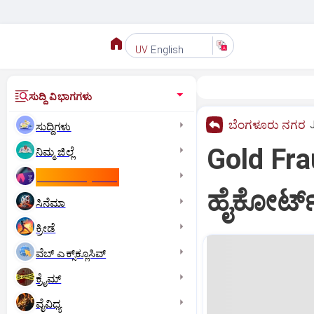
English
UV
ಸುದ್ದಿ ವಿಭಾಗಗಳು
ಬೆಂಗಳೂರು ನಗರ
ಸುದ್ದಿಗಳು
Gold Fra
ನಿಮ್ಮ ಜಿಲ್ಲೆ
ಕಾಮನ್‌ ವೆಲ್ತ್‌ ಗೇಮ್ಸ್‌
ಹೈಕೋರ್ಟ
ಸಿನೆಮಾ
ಕ್ರೀಡೆ
ವೆಬ್ ಎಕ್ಸ್‌ಕ್ಲೂಸಿವ್
ಕ್ರೈಮ್
ವೈವಿಧ್ಯ