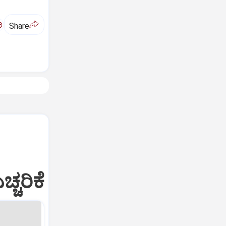
ಅ
Share
್ಚರಿಕೆ