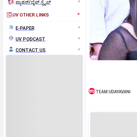
ಫ್ಯಾಶನ್/ಲೈಫ್‌ ಸ್ಟೈಲ್
UV OTHER LINKS
E-PAPER
UV PODCAST
CONTACT US
TEAM UDAYAVANI