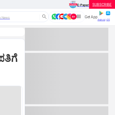
SUBSCRIBE
E-Paper
Get App
h News
Android
iOS
ತಿಗೆ