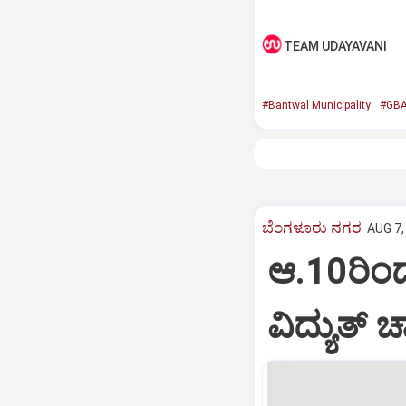
TEAM UDAYAVANI
#Bantwal Municipality
#GB
ಬೆಂಗಳೂರು ನಗರ
AUG 7,
ಆ.10ರಿಂದ
ವಿದ್ಯುತ್‌