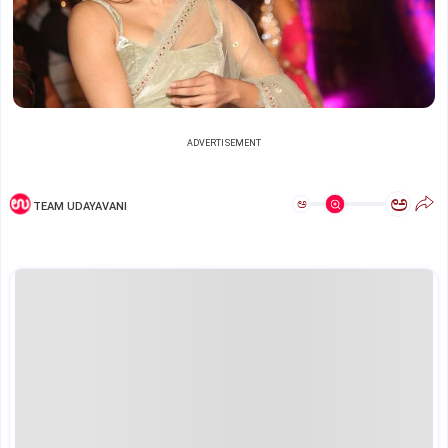
ADVERTISEMENT
ಅ
ಅ
TEAM UDAYAVANI