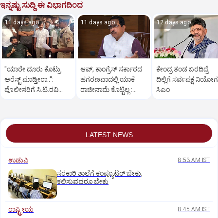
ಇನ್ನಷ್ಟು ಸುದ್ದಿ ಈ ವಿಭಾಗದಿಂದ
11 days ago
11 days ago
12 days ago
"ಯಾರೇ‌ ದೂರು ಕೊಟ್ರು
ಆಪ್, ಕಾಂಗ್ರೆಸ್ ಸರ್ಕಾರದ
ಕೇಂದ್ರ ತಂಡ ಬರದಿದ್ರೆ
ಅರೆಸ್ಟ್ ಮಾಡ್ತೀರಾ..":
ಹಗರಣವಾದಲ್ಲಿ ಯಾಕೆ
ದಿಲ್ಲಿಗೆ ಸರ್ವಪಕ್ಷ ನಿಯೋಗ
ಪೊಲೀಸರಿಗೆ ಸಿ.ಟಿ.ರವಿ
ರಾಜೀನಾಮೆ ಕೊಟ್ಟಿಲ್ಲ :
ಸಿಎಂ
ತರಾಟೆ
ಸಚಿವ ಜೋಶಿ ಪ್ರಶ್ನೆ
LATEST NEWS
ಉಡುಪಿ
8:53 AM IST
ಸರಕಾರಿ ಶಾಲೆಗೆ ಕಂಪ್ಯೂಟರ್‌ ಬೇಕು,
ಕಲಿಸುವವರೂ ಬೇಕು
ರಾಷ್ಟ್ರೀಯ
8:45 AM IST