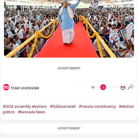
ADVERTISEMENT
ಅ
ಅ
TEAM UDAYAVANI
#2028 assembly elections
#Siddaramaiah
#Varuna constituency
#election
politics
#Kannada News
ADVERTISEMENT