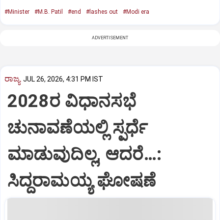
#Minister
#M.B. Patil
#end
#lashes out
#Modi era
ADVERTISEMENT
ರಾಜ್ಯ
JUL 26, 2026, 4:31 PM IST
2028ರ ವಿಧಾನಸಭೆ
ಚುನಾವಣೆಯಲ್ಲಿ ಸ್ಪರ್ಧೆ
ಮಾಡುವುದಿಲ್ಲ, ಆದರೆ…:
ಸಿದ್ದರಾಮಯ್ಯ ಘೋಷಣೆ