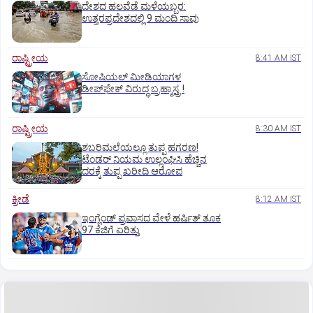
ದೇಶದ ಹಲವೆಡೆ ಮಳೆಯಬ್ಬರ:
ಉತ್ತರಪ್ರದೇಶದಲ್ಲಿ 9 ಮಂದಿ ಸಾವು
ರಾಷ್ಟ್ರೀಯ
8:41 AM IST
ಸೋಷಿಯಲ್‌ ಮೀಡಿಯಾಗಳ
ಡೀಪ್‌ಫೇಕ್‌ ವಿರುದ್ಧ ಬ್ರಹ್ಮಾಸ್ತ್ರ !
ರಾಷ್ಟ್ರೀಯ
8:30 AM IST
ಶಬರಿಮಲೆಯಲ್ಲೂ ತುಪ್ಪ ಹಗರಣ!
ಟೆಂಡರ್‌ ನಿಯಮ ಉಲ್ಲಂಘಿಸಿ ಹೆಚ್ಚಿನ
ದರಕ್ಕೆ ತುಪ್ಪ ಖರೀದಿ ಆರೋಪ
ಕ್ರೀಡೆ
8:12 AM IST
ಇಂಗ್ಲೆಂಡ್‌ ಪ್ರವಾಸದ ವೇಳೆ ಹರ್ಷಿತ್‌ ತೂಕ
97 ಕೆಜಿಗೆ ಏರಿತ್ತು