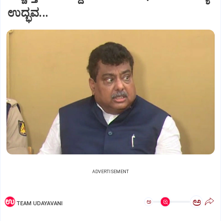
ಉದ್ಭವ...
ADVERTISEMENT
ಅ
ಅ
TEAM UDAYAVANI