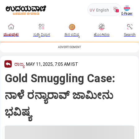
UV
English
E-Paper
ಮುಖಪುಟ
ಸುದ್ದಿ ವಿಭಾಗ
ದಿನ ಭವಿಷ್ಯ
ಹೊಂಗಿರಣ
Search
ADVERTISEMENT
ರಾಜ್ಯ
MAY 11, 2025, 7:05 AM IST
Gold Smuggling Case:
ನಾಳೆ ರನ್ಯಾರಾವ್‌ ಜಾಮೀನು
ಭವಿಷ್ಯ