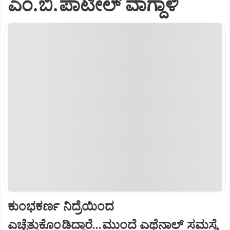
ಎಂ.ಬಿ.ಪಾಟೀಲ್ ವಾಗ್ದಾಳಿ
ಕುಂಭಕರ್ಣ ನಿದ್ರೆಯಿಂದ
ಎಚ್ಚೆತ್ತುಕೊಂಡಿದ್ದಾರೆ...ಮುಂದೆ ಎಥೆನಾಲ್ ಸಮಸ್ಯೆ