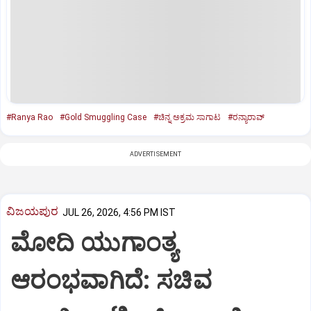
#Ranya Rao
#Gold Smuggling Case
#ಚಿನ್ನ ಅಕ್ರಮ ಸಾಗಾಟ
#ರನ್ಯಾರಾವ್‌
ADVERTISEMENT
ವಿಜಯಪುರ
JUL 26, 2026, 4:56 PM IST
ಮೋದಿ ಯುಗಾಂತ್ಯ
ಆರಂಭವಾಗಿದೆ: ಸಚಿವ