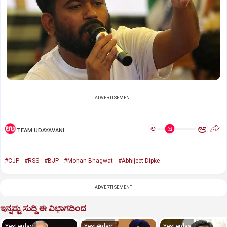
ADVERTISEMENT
ಅ
ಅ
TEAM UDAYAVANI
#CJP
#RSS
#BJP
#Mohan Bhagwat
#Abhijeet Dipke
ADVERTISEMENT
ಇನ್ನಷ್ಟು ಸುದ್ದಿ ಈ ವಿಭಾಗದಿಂದ
Yesterday
Yesterday
Yesterday