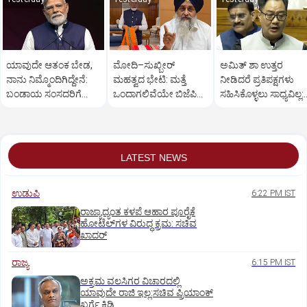
ಯಾವುದೇ ಆತಂಕ ಬೇಡ,
ಮೋದಿ–ಸುಖ್ಬೀರ್
ಅಮಿತ್ ಶಾ ಉತ್ತರ
ನಾನು ನಿಮ್ಮೊಂದಿಗಿದ್ದೇನೆ:
ಮಹತ್ವದ ಭೇಟಿ: ಮತ್ತೆ
ನೀಡಿದರೆ ಪ್ರತಿಪಕ್ಷಗಳು
ಬಂಡಾಯ ಸಂಸದರಿಗೆ
ಒಂದಾಗಲಿವೆಯೇ ಬಿಜೆಪಿ–
ಸಹಿಸಿಕೊಳ್ಳಲು ಸಾಧ್ಯವಿಲ್ಲ:
ಪ್ರಧಾನಿ ಮೋದಿ ಅಭಯ
ಶಿರೋಮಣಿ ಅಕಾಲಿ ದಳ?
ರಿಜಿಜು
LATEST NEWS
ಉಡುಪಿ
6:22 PM IST
ರಾಜ್ಯಾದ್ಯಂತ ಕಳಪೆ ಆಹಾರ ಪೂರೈಕೆ
ಹೋಟೆಲ್‌ಗಳ ವಿರುದ್ಧ ಕ್ರಮ: ಸಚಿವ
ಖಾದರ್
ರಾಜ್ಯ
6:15 PM IST
ಅಕ್ರಮ ವಲಸಿಗರ ವಿಚಾರದಲ್ಲಿ
ಯಾವುದೇ ರಾಜಿ ಇಲ್ಲ:ಸಚಿವ ಪ್ರಿಯಾಂಕ್
ಖರ್ಗೆ ಕಿಡಿ