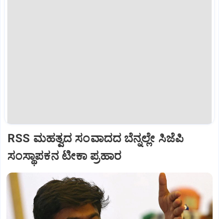
RSS ಮಹತ್ವದ ಸಂವಾದದ ಬೆನ್ನಲ್ಲೇ ಸಿಜೆಪಿ
ಸಂಸ್ಥಾಪಕನ ಟೀಕಾ ಪ್ರಹಾರ