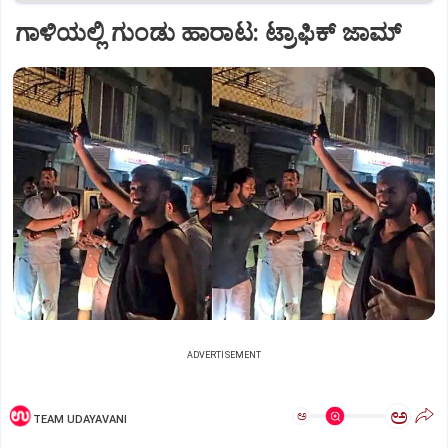
ಗಾಳಿಯಲ್ಲಿ ಗುಂಡು ಹಾರಾಟ: ಟ್ರಾಫಿಕ್‌ ಜಾಮ್
ADVERTISEMENT
ಅ
ಅ
TEAM UDAYAVANI