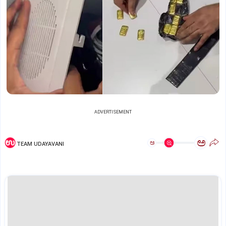
ADVERTISEMENT
ಅ
ಅ
TEAM UDAYAVANI