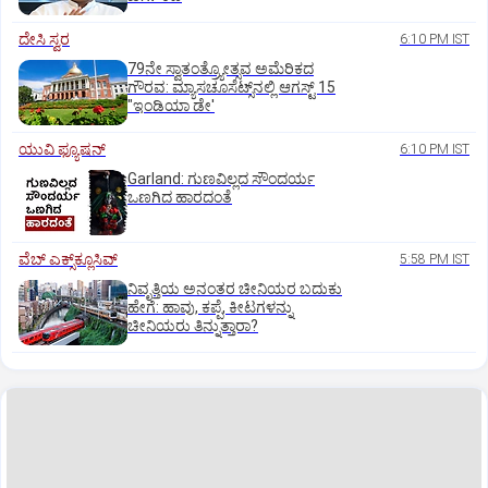
ದೇಸಿ ಸ್ವರ
6:10 PM IST
79ನೇ ಸ್ವಾತಂತ್ರ್ಯೋತ್ಸವ ಅಮೆರಿಕದ
ಗೌರವ: ಮ್ಯಾಸಚೂಸೆಟ್ಸ್‌ನಲ್ಲಿ ಆಗಸ್ಟ್‌ 15
"ಇಂಡಿಯಾ ಡೇ'
ಯುವಿ ಫ್ಯೂಷನ್
6:10 PM IST
Garland: ಗುಣವಿಲ್ಲದ ಸೌಂದರ್ಯ
ಒಣಗಿದ ಹಾರದಂತೆ
ವೆಬ್ ಎಕ್ಸ್‌ಕ್ಲೂಸಿವ್
5:58 PM IST
ನಿವೃತ್ತಿಯ ಅನಂತರ ಚೀನಿಯರ ಬದುಕು
ಹೇಗೆ: ಹಾವು, ಕಪ್ಪೆ, ಕೀಟಗಳನ್ನು
ಚೀನಿಯರು ತಿನ್ನುತ್ತಾರಾ?