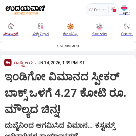
UV
English
E-Paper
ಮುಖಪುಟ
ಸುದ್ದಿ ವಿಭಾಗ
ದಿನ ಭವಿಷ್ಯ
ಹೊಂಗಿರಣ
Search
ADVERTISEMENT
ರಾಷ್ಟ್ರೀಯ
JUN 14, 2026, 1:39 PM IST
ಇಂಡಿಗೋ ವಿಮಾನದ ಸ್ಪೀಕರ್
ಬಾಕ್ಸ್ ಒಳಗೆ 4.27 ಕೋಟಿ ರೂ.
ಮೌಲ್ಯದ ಚಿನ್ನ!
ದುಬೈನಿಂದ ಆಗಮಿಸಿದ ವಿಮಾನ... ಕಸ್ಟಮ್ಸ್