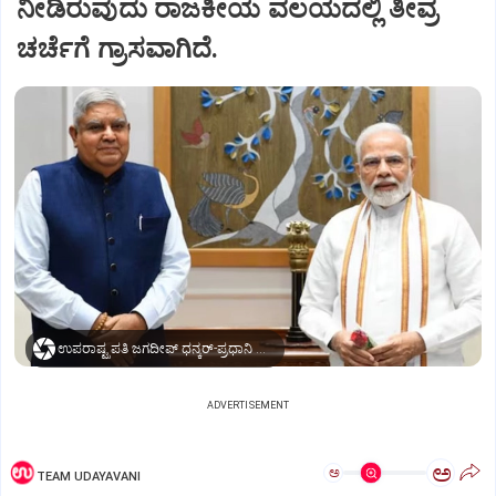
ನೀಡಿರುವುದು ರಾಜಕೀಯ ವಲಯದಲ್ಲಿ ತೀವ್ರ
ಚರ್ಚೆಗೆ ಗ್ರಾಸವಾಗಿದೆ.
ಉಪರಾಷ್ಟ್ರಪತಿ ಜಗದೀಪ್‌ ಧನ್ಕರ್-ಪ್ರಧಾನಿ ಮೋದಿ
ADVERTISEMENT
ಅ
ಅ
TEAM UDAYAVANI