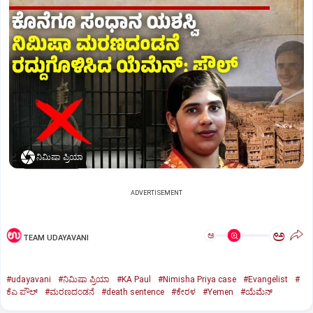
ನಿಮಿಷಾ ಪ್ರಿಯಾ
ADVERTISEMENT
ಅ
ಅ
TEAM UDAYAVANI
#udayavani
#ನಿಮಿಷಾ ಪ್ರಿಯಾ
#KA Paul
#Nimisha Priya case
#Evangelist
#
ಕೆಎ ಪೌಲ್
#ಮರಣದಂಡನೆ
#death sentence
#ಕೇರಳ
#Yemen
#ಯೆಮೆನ್‌