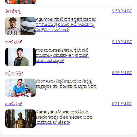
ಶಿವಮೊಗ್ಗ
9:50 PM IST
Agumbe: ಸರಣಿ ದನ ಕಳ್ಳತನ ಪ್ರಕರಣ:
ಸಿನಿಮೀಯ ಶೈಲಿಯಲ್ಲಿ ಆರೋಪಿಯನ್ನು
ಬಂಧಿಸಿದ ಪೊಲೀಸರು
ಬಾಲಿವುಡ್‌
9:10 PM IST
ಸಾಲ ಮರುಪಾವತಿಸದ ಹಿನ್ನೆಲೆ: ನಟ
ರಾಜಪಾಲ್ ಯಾದವ್‌ ಆಸ್ತಿ ಹರಾಜಿಗೆ
ಮುಂದಾದ ಬ್ಯಾಂಕ್
ದಕ್ಷಿಣಕನ್ನಡ
8:28 PM IST
ಮಂಗಳೂರು ವಿಶ್ವವಿದ್ಯಾಲಯದ ನಿವೃತ್ತ
ಪ್ರಾಧ್ಯಾಪಕಿ ಡಾ. ವಹೀದಾ ಸುಲ್ತಾನಾ ನಿಧನ
ಬಾಲಿವುಡ್‌
8:21 PM IST
Ramayana Movie: ಭಾರತೀಯ
ಚಿತ್ರರಂಗದಲ್ಲೇ ಹೊಸ ಇತಿಹಾಸ ಬರೆದ
ʼರಾಮಾಯಣʼ ಟ್ರೇಲರ್