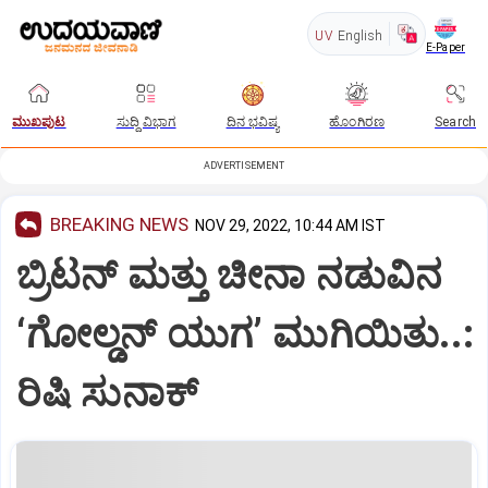
UV
English
E-Paper
ಮುಖಪುಟ
ಸುದ್ದಿ ವಿಭಾಗ
ದಿನ ಭವಿಷ್ಯ
ಹೊಂಗಿರಣ
Search
ADVERTISEMENT
BREAKING NEWS
NOV 29, 2022, 10:44 AM IST
ಬ್ರಿಟನ್ ಮತ್ತು ಚೀನಾ ನಡುವಿನ
‘ಗೋಲ್ಡನ್ ಯುಗ’ ಮುಗಿಯಿತು..:
ರಿಷಿ ಸುನಾಕ್