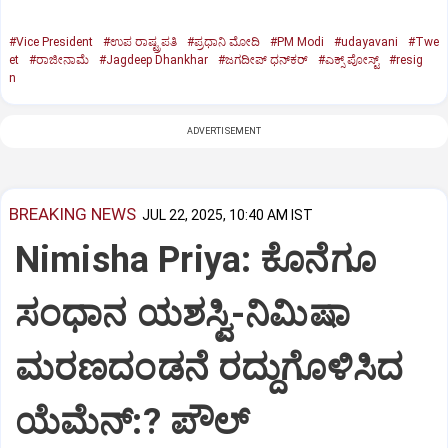
#Vice President
#ಉಪ ರಾಷ್ಟ್ರಪತಿ
#ಪ್ರಧಾನಿ ಮೋದಿ
#PM Modi
#udayavani
#Twe
et
#ರಾಜೀನಾಮೆ
#Jagdeep Dhankhar
#ಜಗದೀಪ್‌ ಧನ್‌ಕರ್‌
#ಎಕ್ಸ್‌ ಪೋಸ್ಟ್
#resig
n
ADVERTISEMENT
BREAKING NEWS
JUL 22, 2025, 10:40 AM IST
Nimisha Priya: ಕೊನೆಗೂ
ಸಂಧಾನ ಯಶಸ್ವಿ-ನಿಮಿಷಾ
ಮರಣದಂಡನೆ ರದ್ದುಗೊಳಿಸಿದ
ಯೆಮೆನ್:? ಪೌಲ್