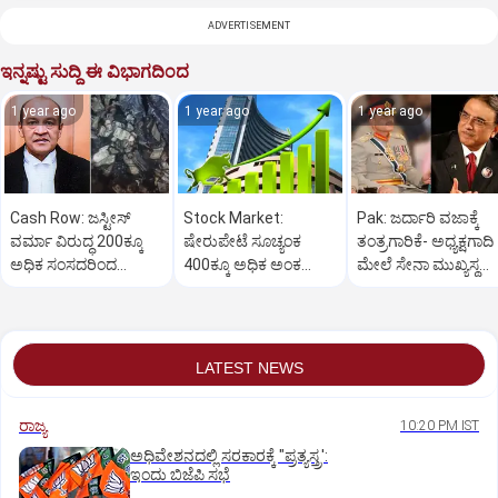
ADVERTISEMENT
ಇನ್ನಷ್ಟು ಸುದ್ದಿ ಈ ವಿಭಾಗದಿಂದ
1 year ago
1 year ago
1 year ago
Cash Row: ಜಸ್ಟೀಸ್‌
Stock Market:
Pak: ಜರ್ದಾರಿ ವಜಾಕ್ಕೆ
ವರ್ಮಾ ವಿರುದ್ಧ 200ಕ್ಕೂ
ಷೇರುಪೇಟೆ ಸೂಚ್ಯಂಕ
ತಂತ್ರಗಾರಿಕೆ- ಅಧ್ಯಕ್ಷಗಾದಿ
ಅಧಿಕ ಸಂಸದರಿಂದ
400ಕ್ಕೂ ಅಧಿಕ ಅಂಕ
ಮೇಲೆ ಸೇನಾ ಮುಖ್ಯಸ್ಥ
ಮಹಾಭಿಯೋಗಕ್ಕೆ
ಜಿಗಿತ-ದಿನಾಂತ್ಯದ
ಮುನೀರ್ ಚಿತ್ತ!
ಕೋರಿಕೆ…
ವಹಿವಾಟು ಅಂತ್ಯ
LATEST NEWS
ರಾಜ್ಯ
10:20 PM IST
ಅಧಿವೇಶನದಲ್ಲಿ ಸರಕಾರಕ್ಕೆ "ಪ್ರತ್ಯಸ್ತ್ರ':
ಇಂದು ಬಿಜೆಪಿ ಸಭೆ