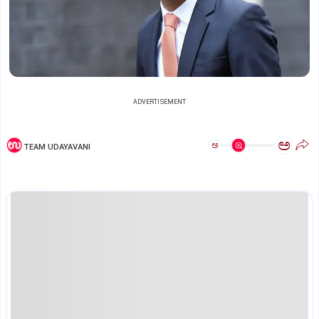
ADVERTISEMENT
ಅ
ಅ
TEAM UDAYAVANI