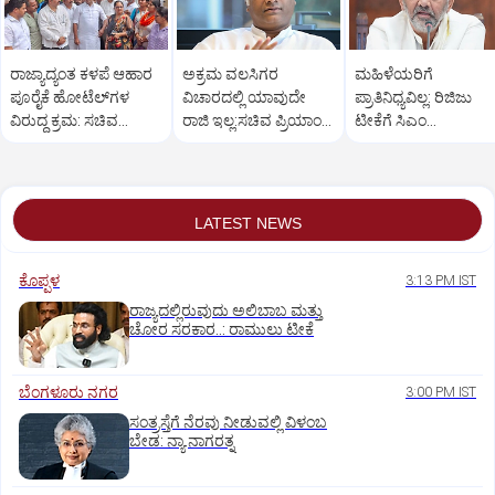
ರಾಜ್ಯಾದ್ಯಂತ ಕಳಪೆ ಆಹಾರ
ಅಕ್ರಮ ವಲಸಿಗರ
ಮಹಿಳೆಯರಿಗೆ
ಪೂರೈಕೆ ಹೋಟೆಲ್‌ಗಳ
ವಿಚಾರದಲ್ಲಿ ಯಾವುದೇ
ಪ್ರಾತಿನಿಧ್ಯವಿಲ್ಲ: ರಿಜಿಜು
ವಿರುದ್ಧ ಕ್ರಮ: ಸಚಿವ
ರಾಜಿ ಇಲ್ಲ:ಸಚಿವ ಪ್ರಿಯಾಂಕ್
ಟೀಕೆಗೆ ಸಿಎಂ
ಖಾದರ್
ಖರ್ಗೆ ಕಿಡಿ
ಡಿ.ಕೆ.ಶಿವಕುಮಾರ್
ತಿರುಗೇಟು
LATEST NEWS
ಕೊಪ್ಪಳ
3:13 PM IST
ರಾಜ್ಯದಲ್ಲಿರುವುದು ಅಲಿಬಾಬ ಮತ್ತು
ಚೋರ ಸರಕಾರ..: ರಾಮುಲು ಟೀಕೆ
ಬೆಂಗಳೂರು ನಗರ
3:00 PM IST
ಸಂತ್ರಸ್ತೆಗೆ ನೆರವು ನೀಡುವಲ್ಲಿ ವಿಳಂಬ
ಬೇಡ: ನ್ಯಾ.ನಾಗರತ್ನ