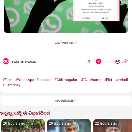
ADVERTISEMENT
ಅ
ಅ
TEAM UDAYAVANI
#Fake
#WhatsApp
#account
#Chikmagalur
#DC
#name
#Plot
#swindl
e
#money
ADVERTISEMENT
ಇನ್ನಷ್ಟು ಸುದ್ದಿ ಈ ವಿಭಾಗದಿಂದ
20 hours ago
20 hours ago
22 hours ago