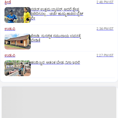
ಕ್ರೀಡೆ
2:48 PM IST
ಸಚಿನ್‌ ಉತ್ತಮ ಬ್ಯಾಟರ್‌, ಆದರೆ ಶ್ರೇಷ್ಠ
ಕ್ರಿಕೆಟಿಗನಲ್ಲ…: ಚರ್ಚೆ ಹುಟ್ಟುಹಾಕಿದ ಬ್ರೆಟ್‌
ಲೀ
ಉಡುಪಿ
2:36 PM IST
ಕೆರಾಡಿ: ಸುಸಜ್ಜಿತ ಸಮುದಾಯ ಭವನಕ್ಕೆ
ಬೇಡಿಕೆ
ಉಡುಪಿ
2:27 PM IST
ಹಂದಿ ಜ್ವರ: ಆತಂಕ ಬೇಡ, ನಿಗಾ ಇರಲಿ