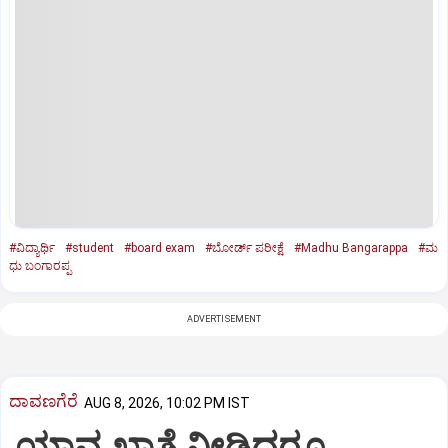
#ವಿದ್ಯಾರ್ಥಿ
#student
#board exam
#ಬೋರ್ಡ್‌ ಪರೀಕ್ಷೆ
#Madhu Bangarappa
#ಮ
ಧು ಬಂಗಾರಪ್ಪ
ADVERTISEMENT
ದಾವಣಗೆರೆ
AUG 8, 2026, 10:02 PM IST
ಯಾವ ಖಾತೆ ನೀಡಿದರೂ