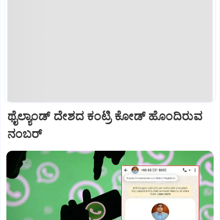
ಥೈಲ್ಯಾಂಡ್ ದೇಶದ ಕಂಟ್ರಿ ಕೋಡ್ ಹೊಂದಿರುವ
ನಂಬರ್‌