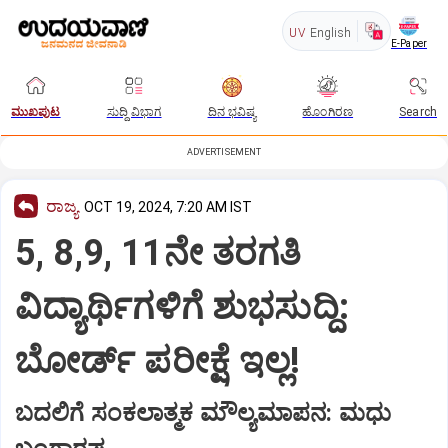
UV
English
E-Paper
ಮುಖಪುಟ
ಸುದ್ದಿ ವಿಭಾಗ
ದಿನ ಭವಿಷ್ಯ
ಹೊಂಗಿರಣ
Search
ADVERTISEMENT
ರಾಜ್ಯ
OCT 19, 2024, 7:20 AM IST
5, 8,9, 11ನೇ ತರಗತಿ
ವಿದ್ಯಾರ್ಥಿಗಳಿಗೆ ಶುಭಸುದ್ದಿ:
ಬೋರ್ಡ್‌ ಪರೀಕ್ಷೆ ಇಲ್ಲ!
ಬದಲಿಗೆ ಸಂಕಲಾತ್ಮಕ ಮೌಲ್ಯಮಾಪನ: ಮಧು