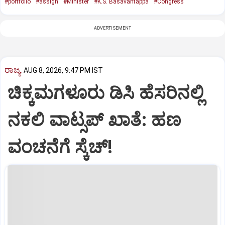
#portfolio
#assign
#Minister
#K.S. Basavantappa
#Congress
ADVERTISEMENT
ರಾಜ್ಯ
AUG 8, 2026, 9:47 PM IST
ಚಿಕ್ಕಮಗಳೂರು ಡಿಸಿ ಹೆಸರಿನಲ್ಲಿ
ನಕಲಿ ವಾಟ್ಸಪ್ ಖಾತೆ: ಹಣ
ವಂಚನೆಗೆ ಸ್ಕೆಚ್!