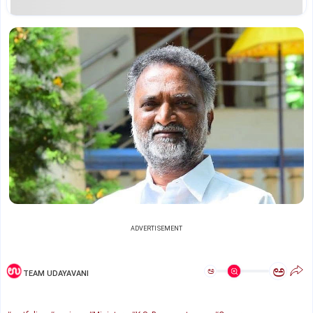
ADVERTISEMENT
ಅ
ಅ
TEAM UDAYAVANI