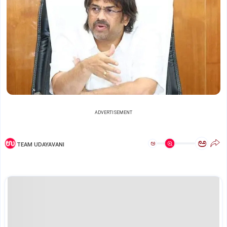
ADVERTISEMENT
ಅ
ಅ
TEAM UDAYAVANI