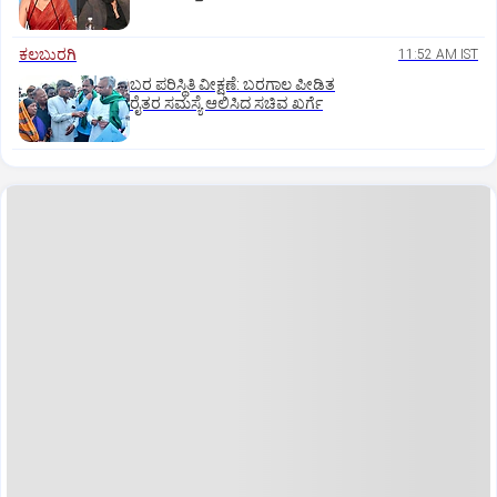
ಕಲಬುರಗಿ
11:52 AM IST
ಬರ ಪರಿಸ್ಥಿತಿ ವೀಕ್ಷಣೆ: ಬರಗಾಲ ಪೀಡಿತ
ರೈತರ ಸಮಸ್ಯೆ ಆಲಿಸಿದ ಸಚಿವ ಖರ್ಗೆ