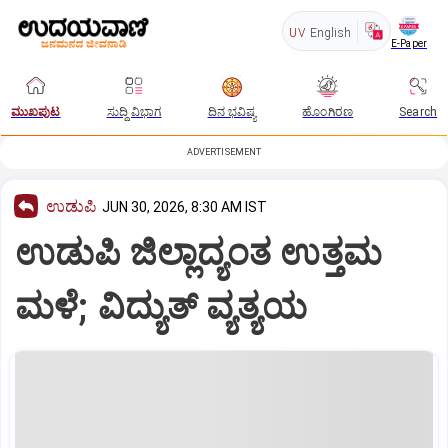
UV
English
E-Paper
ಮುಖಪುಟ
ಸುದ್ದಿ ವಿಭಾಗ
ದಿನ ಭವಿಷ್ಯ
ಹೊಂಗಿರಣ
Search
ADVERTISEMENT
ಉಡುಪಿ
JUN 30, 2026, 8:30 AM IST
ಉಡುಪಿ ಜಿಲ್ಲಾದ್ಯಂತ ಉತ್ತಮ
ಮಳೆ; ವಿದ್ಯುತ್‌ ವ್ಯತ್ಯಯ