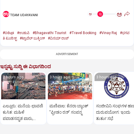
ಅ
ಅ
TEAM UDAYAVANI
#Udupi
#ಉಡುಪಿ
#Bhagavathi Tourist
#Travel Booking
#Vinay Raj
#ಭಗವ
ತಿ ಟೂರಿಸ್ಟ್
#ಟ್ರಾವೆಲ್ ಬುಕ್ಕಿಂಗ್
#ವಿನಯ್ ರಾಜ್
ADVERTISEMENT
ಇನ್ನಷ್ಟು ಸುದ್ದಿ ಈ ವಿಭಾಗದಿಂದ
2 hours ago
3 hours ago
3 hours ago
ಎಲ್ಲೂರು: ಮನೆಯ ಛಾವಣಿ
ಮಣಿಪಾಲ: ಕೆನರಾ ಬ್ಯಾಂಕ್‌
ಸಂಜೀವಿನಿ ಸಂಘಗಳ ಹ
ಕುಸಿತ: ಮಹಿಳೆ
"ಫ್ರೀಡಂ ರನ್‌' ಸಂಪನ್ನ
ದುರುಪಯೋಗ: ಇಂದು
ಪವಾಡಸದೃಶ ಪಾರು,
ತುರ್ತು ಸಭೆ
ಲಕ್ಷಾಂತರ ರೂ. ನಷ್ಟ!