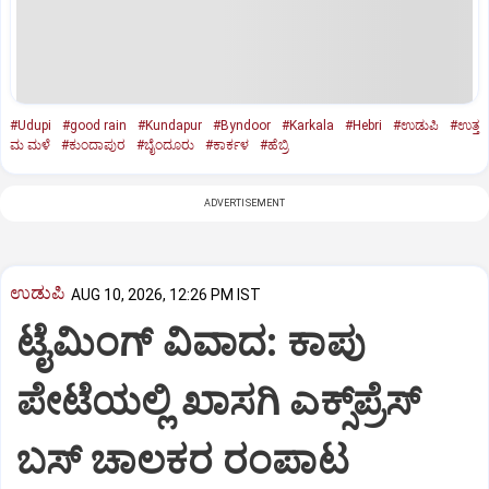
#Udupi
#good rain
#Kundapur
#Byndoor
#Karkala
#Hebri
#ಉಡುಪಿ
#ಉತ್ತ
ಮ ಮಳೆ
#ಕುಂದಾಪುರ
#ಬೈಂದೂರು
#ಕಾರ್ಕಳ
#ಹೆಬ್ರಿ
ADVERTISEMENT
ಉಡುಪಿ
AUG 10, 2026, 12:26 PM IST
ಟೈಮಿಂಗ್‌ ವಿವಾದ: ಕಾಪು
ಪೇಟೆಯಲ್ಲಿ ಖಾಸಗಿ ಎಕ್ಸ್‌ಪ್ರೆಸ್
ಬಸ್‌ ಚಾಲಕರ ರಂಪಾಟ