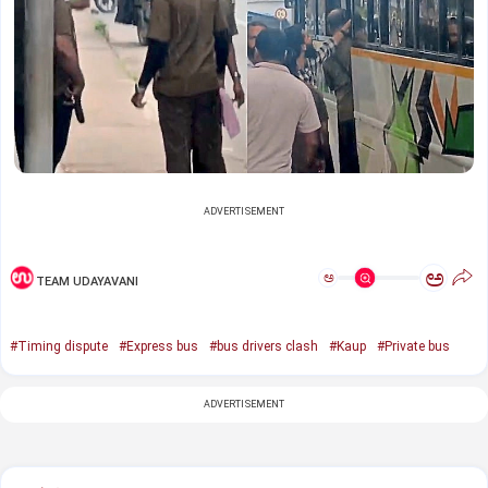
ADVERTISEMENT
ಅ
ಅ
TEAM UDAYAVANI
#Timing dispute
#Express bus
#bus drivers clash
#Kaup
#Private bus
ADVERTISEMENT