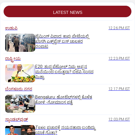
LATEST NEWS
ಉಡುಪಿ
12:26 PM IST
ಟೈಮಿಂಗ್‌ ವಿವಾದ: ಕಾಪು ಪೇಟೆಯಲ್ಲಿ
ಖಾಸಗಿ ಎಕ್ಸ್‌ಪ್ರೆಸ್ ಬಸ್‌ ಚಾಲಕರ
ರಂಪಾಟ
ರಾಷ್ಟ್ರೀಯ
12:23 PM IST
E20: ಶುದ್ಧ ಪೆಟ್ರೋಲ್ ನಿಮ್ಮ ಅಪ್ಪನ
ಮನೆಯಿಂದ ಬರುತ್ತದಾ? ಬಿಜೆಪಿ ಸಂಸದ
ಮಿಶ್ರಾ
ಬೆಂಗಳೂರು ನಗರ
12:17 PM IST
Bengaluru: ಹೋಟೆಲ್‌ಗ‌ಳಲ್ಲಿ ಕೊಳೆತ
ಕೋಳಿ -ಗೋಮಾಂಸ ಪತ್ತೆ
ಸ್ಯಾಂಡಲ್‌ವುಡ್‌
12:03 PM IST
Toxic ಪ್ರಚಾರಕ್ಕೆ ನಯನತಾರಾ ಬಂದಿದ್ದು
ಯಾಕೆ ಗೊತ್ತಾ?