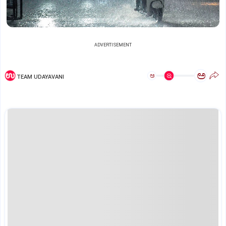
ADVERTISEMENT
ಅ
ಅ
TEAM UDAYAVANI