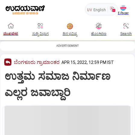
UV
English
E-Paper
ಮುಖಪುಟ
ಸುದ್ದಿ ವಿಭಾಗ
ದಿನ ಭವಿಷ್ಯ
ಹೊಂಗಿರಣ
Search
ADVERTISEMENT
ಬೆಂಗಳೂರು ಗ್ರಾಮಾಂತರ
APR 15, 2022, 12:59 PM IST
ಉತ್ತಮ ಸಮಾಜ ನಿರ್ಮಾಣ
ಎಲ್ಲರ ಜವಾಬ್ದಾರಿ