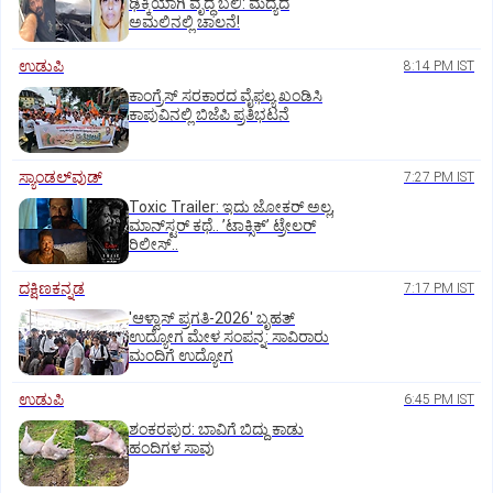
ಢಿಕ್ಕಿಯಾಗಿ ವೃದ್ಧೆ ಬಲಿ: ಮದ್ಯದ
ಅಮಲಿನಲ್ಲಿ ಚಾಲನೆ!
ಉಡುಪಿ
8:14 PM IST
ಕಾಂಗ್ರೆಸ್ ಸರಕಾರದ ವೈಫಲ್ಯ ಖಂಡಿಸಿ
ಕಾಪುವಿನಲ್ಲಿ ಬಿಜೆಪಿ ಪ್ರತಿಭಟನೆ
ಸ್ಯಾಂಡಲ್‌ವುಡ್‌
7:27 PM IST
Toxic Trailer: ಇದು ಜೋಕರ್‌ ಅಲ್ಲ,
ಮಾನ್‌ಸ್ಟರ್‌ ಕಥೆ.. ʼಟಾಕ್ಸಿಕ್‌ʼ ಟ್ರೇಲರ್‌
ರಿಲೀಸ್..
ದಕ್ಷಿಣಕನ್ನಡ
7:17 PM IST
'ಆಳ್ವಾಸ್‌ ಪ್ರಗತಿ-2026' ಬೃಹತ್
ಉದ್ಯೋಗ ಮೇಳ ಸಂಪನ್ನ: ಸಾವಿರಾರು
ಮಂದಿಗೆ ಉದ್ಯೋಗ
ಉಡುಪಿ
6:45 PM IST
ಶಂಕರಪುರ: ಬಾವಿಗೆ ಬಿದ್ದು ಕಾಡು
ಹಂದಿಗಳ ಸಾವು