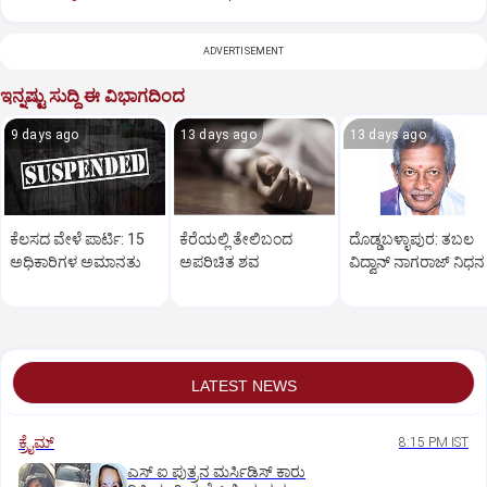
ADVERTISEMENT
ಇನ್ನಷ್ಟು ಸುದ್ದಿ ಈ ವಿಭಾಗದಿಂದ
9 days ago
13 days ago
13 days ago
ಕೆಲಸದ ವೇಳೆ ಪಾರ್ಟಿ: 15
ಕೆರೆಯಲ್ಲಿ ತೇಲಿಬಂದ
ದೊಡ್ಡಬಳ್ಳಾಪುರ: ತಬಲ
ಅಧಿಕಾರಿಗಳ ಅಮಾನತು
ಅಪರಿಚಿತ ಶವ
ವಿದ್ವಾನ್‌ ನಾಗರಾಜ್‌ ನಿಧನ
LATEST NEWS
ಕ್ರೈಮ್
8:15 PM IST
ಎಸ್ ಐ ಪುತ್ರನ ಮರ್ಸಿಡಿಸ್‌ ಕಾರು