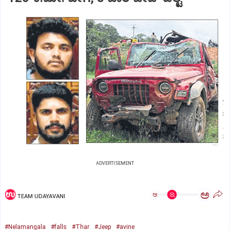
ADVERTISEMENT
ಅ
ಅ
TEAM UDAYAVANI
#Nelamangala
#falls
#Thar
#Jeep
#avine