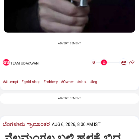
ADVERTISEMENT
ಅ
ಅ
TEAM UDAYAVANI
#Attempt
#gold shop
#robbery
#Owner
#shot
#leg
ADVERTISEMENT
ಬೆಂಗಳೂರು ಗ್ರಾಮಾಂತರ
AUG 6, 2026, 8:00 AM IST
ನೆಲಮಂಗಲ ಬಳಿ ಹಳ್ಳಕ್ಕೆ ಬಿದ್ದ