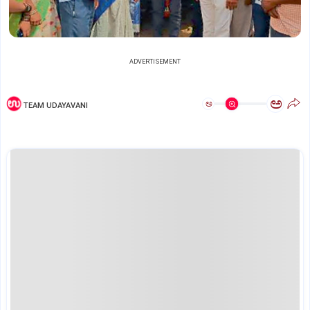
ADVERTISEMENT
ಅ
ಅ
TEAM UDAYAVANI