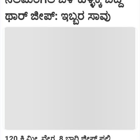
ಥಾರ್‌ ಜೀಪ್‌: ಇಬ್ಬರ ಸಾವು
120 ಕಿ.ಮೀ. ವೇಗ, 8 ಬಾರಿ ಜೀಪ್‌ ಪಲ್ಟಿ