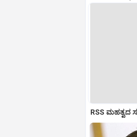
RSS ಮಹತ್ವದ ಸಂವ