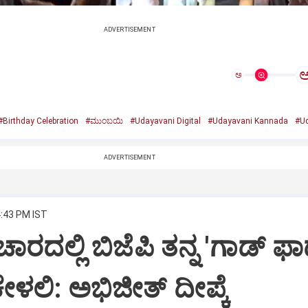
ADVERTISEMENT
ಅ
#Birthday Celebration
#ಮುಂಬಯಿ
#Udayavani Digital
#Udayavani Kannada
#Ud
ADVERTISEMENT
4:43 PM IST
ಾರದಲ್ಲಿ ಬಿಜೆಪಿ ತನ್ನ 'ಗಾಡ್ ಫಾ
ೇಳಲಿ: ಅಭಿಜೀತ್ ದೀಪ್ಕೆ