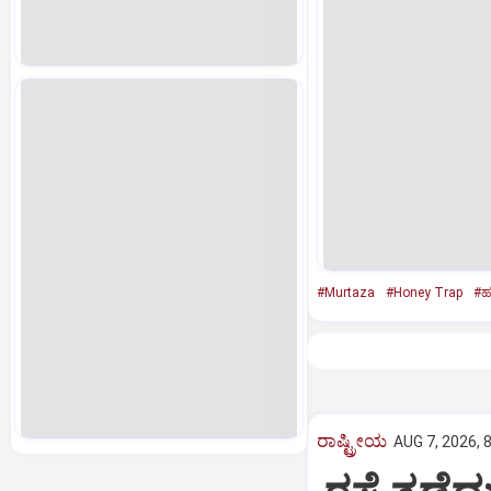
#Murtaza
#Honey Trap
#ಹನ
ರಾಷ್ಟ್ರೀಯ
AUG 7, 2026, 