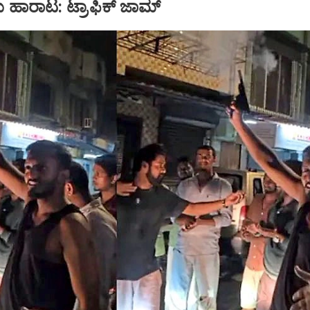
ು ಹಾರಾಟ: ಟ್ರಾಫಿಕ್‌ ಜಾಮ್