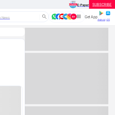
SUBSCRIBE
E-Paper
Get App
h News
Android
iOS