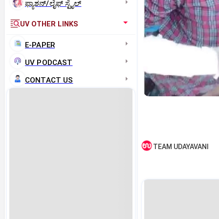
ಫ್ಯಾಶನ್/ಲೈಫ್‌ ಸ್ಟೈಲ್
UV OTHER LINKS
E-PAPER
UV PODCAST
CONTACT US
TEAM UDAYAVANI