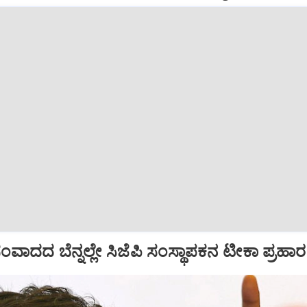
ಾದದ ಬೆನ್ನಲ್ಲೇ ಸಿಜೆಪಿ ಸಂಸ್ಥಾಪಕನ ಟೀಕಾ ಪ್ರಹಾರ