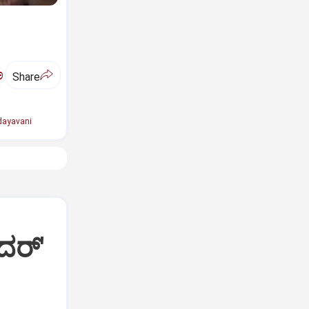
ಅ
Share
ayavani
ದರ್'