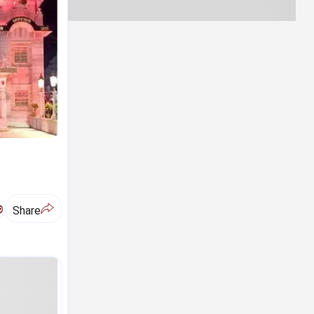
ಅ
Share