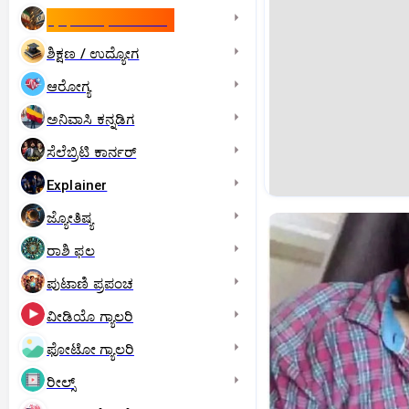
ಇಸ್ರೇಲ್- ಇರಾನ್‌ ಯುದ್ಧ
ಶಿಕ್ಷಣ / ಉದ್ಯೋಗ
ಆರೋಗ್ಯ
ಅನಿವಾಸಿ ಕನ್ನಡಿಗ
ಸೆಲೆಬ್ರಿಟಿ ಕಾರ್ನರ್‌
Explainer
ಜ್ಯೋತಿಷ್ಯ
ರಾಶಿ ಫಲ
ಪುಟಾಣಿ ಪ್ರಪಂಚ
ವೀಡಿಯೊ ಗ್ಯಾಲರಿ
ಫೋಟೋ ಗ್ಯಾಲರಿ
ರೀಲ್ಸ್