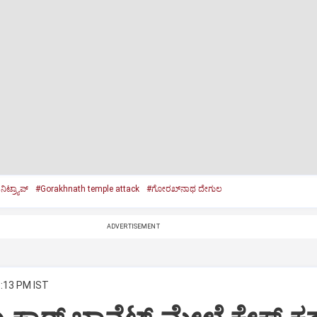
ಿಟ್ರ್ಯಾಪ್‌
#Gorakhnath temple attack
#ಗೋರಖ್‌ನಾಥ ದೇಗುಲ
ADVERTISEMENT
8:13 PM IST