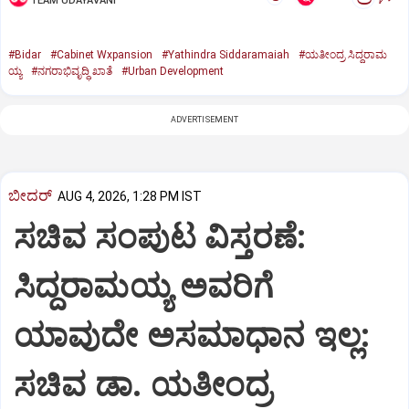
TEAM UDAYAVANI
#Bidar
#Cabinet Wxpansion
#Yathindra Siddaramaiah
#ಯತೀಂದ್ರ ಸಿದ್ದರಾಮ
ಯ್ಯ
#ನಗರಾಭಿವೃದ್ಧಿ ಖಾತೆ
#Urban Development
ADVERTISEMENT
ಬೀದರ್
AUG 4, 2026, 1:28 PM IST
ಸಚಿವ ಸಂಪುಟ ವಿಸ್ತರಣೆ:
ಸಿದ್ದರಾಮಯ್ಯ ಅವರಿಗೆ
ಯಾವುದೇ ಅಸಮಾಧಾನ ಇಲ್ಲ:
ಸಚಿವ ಡಾ. ಯತೀಂದ್ರ