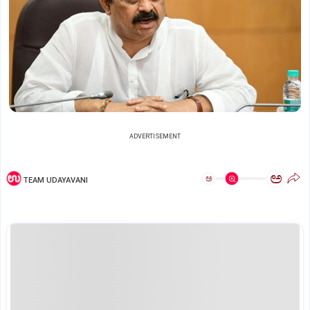
ADVERTISEMENT
ಅ
ಅ
TEAM UDAYAVANI