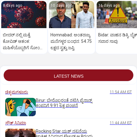
8 days ago
10 days ago
16 days ago
ಬೀದರ್ ನಲ್ಲಿ ಮತ್ತೆ
Homnabad: ಅಂತರಾಜ್ಯ
Bidar: ವಾಹನ ಡಿಕ್ಕಿ, ಬೈಕ
ಕೋವಿಡ್‌ ಆತಂಕ:
ಮನೆಗಳ್ಳರ ಬಂಧನ: 54.75
ಸವಾರ ಸಾವು
ಮಹಿಳೆಯೊಬ್ಬರಿಗೆ ಸೋಂಕು
ಲಕ್ಷದ ಸ್ವತ್ತು ಜಪ್ತಿ
ದೃಢ
LATEST NEWS
ಚಿಕ್ಕಮಗಳೂರು
11:54 AM IST
Birur: ಬೇರೊಬ್ಬರಂತೆ ನಟಿಸಿ ಫೈನಾನ್ಸ್
ಕಂಪನಿಗೆ 9.91 ಲಕ್ಷ ವಂಚನೆ
ಸೌತ್‌ ಸಿನಿಮಾ
11:44 AM IST
Rocking Star ಯಶ್‌ ನಟನೆಯ
ಟಾಕ್ಸಿಕ್‌ ಸಿನಿಮಾದ ಟ್ರೇಲರ್‌ ಆ.8ರಂದು