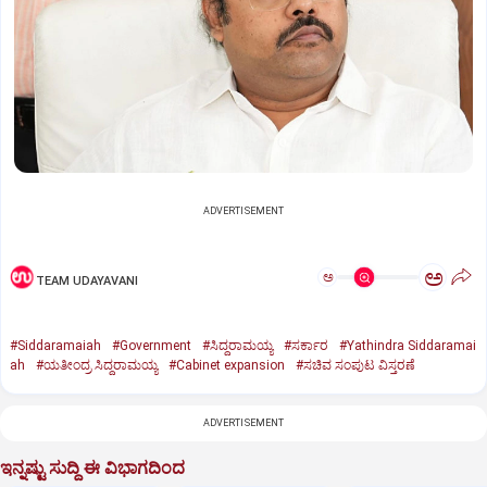
ADVERTISEMENT
ಅ
ಅ
TEAM UDAYAVANI
#Siddaramaiah
#Government
#ಸಿದ್ದರಾಮಯ್ಯ
#ಸರ್ಕಾರ
#Yathindra Siddaramai
ah
#ಯತೀಂದ್ರ ಸಿದ್ದರಾಮಯ್ಯ
#Cabinet expansion
#ಸಚಿವ ಸಂಪುಟ ವಿಸ್ತರಣೆ
ADVERTISEMENT
ಇನ್ನಷ್ಟು ಸುದ್ದಿ ಈ ವಿಭಾಗದಿಂದ