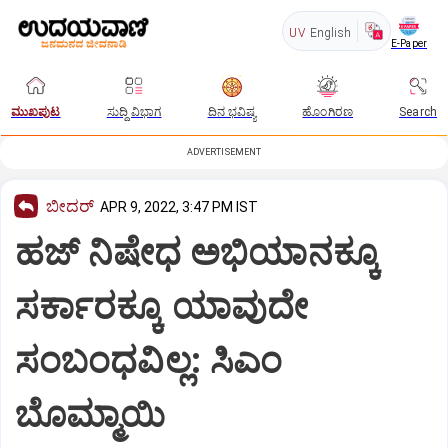
UV
English
E-Paper
ಮುಖಪುಟ
ಸುದ್ದಿ ವಿಭಾಗ
ದಿನ ಭವಿಷ್ಯ
ಹೊಂಗಿರಣ
Search
ADVERTISEMENT
ಬೀದರ್
APR 9, 2022, 3:47 PM IST
ಹಜ್ ನಿಷೇಧ ಅಭಿಯಾನಕ್ಕೂ
ಸರ್ಕಾರಕ್ಕೂ ಯಾವುದೇ
ಸಂಬಂಧವಿಲ್ಲ: ಸಿಎಂ
ಬೊಮ್ಮಾಯಿ