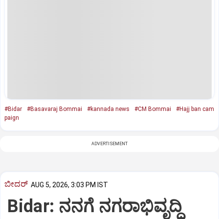
#Bidar
#Basavaraj Bommai
#kannada news
#CM Bommai
#Hajj ban cam
paign
ADVERTISEMENT
ಬೀದರ್
AUG 5, 2026, 3:03 PM IST
Bidar: ನನಗೆ ನಗರಾಭಿವೃದ್ಧಿ