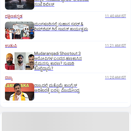
ಸಂಜೆ ರಿಲೀಸ್
ದಕ್ಷಿಣಕನ್ನಡ
11:40 AM IST
ಮಂಗಳೂರಿನಲ್ಲಿ ಸುಹಾನ ಸಫರ್ &
ರಿಮ್‌ಜಿಮ್ ಗಿರೆ ಸಾವನ್ ಕಾರ್ಯಕ್ರಮ
ಉಡುಪಿ
11:21 AM IST
Mudarangadi Shootout:‌3
ಆರೋಪಿಗಳ ಬಂಧನ,ಹಣಕಾಸಿನ
ವೈಮನಸ್ಸು ಕಾರಣ? ಸುಪಾರಿ
ಕೊಟ್ಟಿದ್ಯಾರು?
ರಾಜ್ಯ
11:20 AM IST
ರಾಜ್ಯದಲ್ಲಿ ಮತ್ತೊಮ್ಮೆ ಕಾಂಗ್ರೆಸ್‌
ಅಧಿಕಾರಕ್ಕೆ ಬರಲ್ಲ: ವಿಜಯೇಂದ್ರ