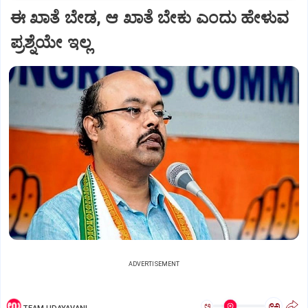
ಈ ಖಾತೆ ಬೇಡ, ಆ ಖಾತೆ ಬೇಕು ಎಂದು ಹೇಳುವ
ಪ್ರಶ್ನೆಯೇ ಇಲ್ಲ
ADVERTISEMENT
ಅ
ಅ