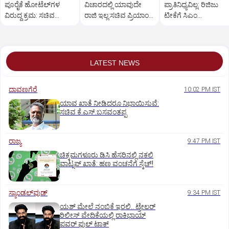
ಪೂರೈಕೆ ಹೋಟೆಲ್‌ಗಳ
ವಿಚಾರದಲ್ಲಿ ಯಾವುದೇ
ಪ್ರಾತಿನಿಧ್ಯವಿಲ್ಲ: ರಿಜಿಜು
ವಿರುದ್ಧ ಕ್ರಮ: ಸಚಿವ
ರಾಜಿ ಇಲ್ಲ:ಸಚಿವ ಪ್ರಿಯಾಂಕ್
ಟೀಕೆಗೆ ಸಿಎಂ
ಖಾದರ್
ಖರ್ಗೆ ಕಿಡಿ
ಡಿ.ಕೆ.ಶಿವಕುಮಾರ್
ತಿರುಗೇಟು
LATEST NEWS
ದಾವಣಗೆರೆ
10:02 PM IST
ಯಾವ ಖಾತೆ ನೀಡಿದರೂ ನಿಭಾಯಿಸುವೆ:
ಸಚಿವ ಕೆ.ಎಸ್.ಬಸವಂತಪ್ಪ
ರಾಜ್ಯ
9:47 PM IST
ಚಿಕ್ಕಮಗಳೂರು ಡಿಸಿ ಹೆಸರಿನಲ್ಲಿ ನಕಲಿ
ವಾಟ್ಸಪ್ ಖಾತೆ: ಹಣ ವಂಚನೆಗೆ ಸ್ಕೆಚ್!
ಸ್ಯಾಂಡಲ್‌ವುಡ್‌
9:34 PM IST
ಯಶ್‌ ಮೇಲೆ ನಂಬಿಕೆ ಇರಲಿ.. ಟ್ರೇಲರ್‌
ರಿಲೀಸ್‌ ವೇದಿಕೆಯಲ್ಲಿ ರಾಕಿಭಾಯ್‌
ಪವರ್‌ ಫುಲ್‌ ಟಾಕ್