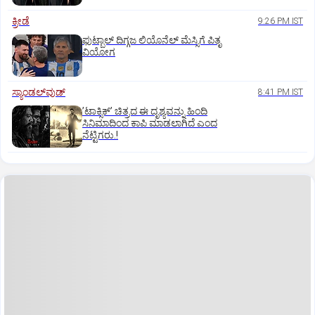
ಕ್ರೀಡೆ
9:26 PM IST
ಫುಟ್ಬಾಲ್ ದಿಗ್ಗಜ ಲಿಯೊನೆಲ್‌ ಮೆಸ್ಸಿಗೆ ಪಿತೃ
ವಿಯೋಗ
ಸ್ಯಾಂಡಲ್‌ವುಡ್‌
8:41 PM IST
ʼಟಾಕ್ಸಿಕ್‌ʼ ಚಿತ್ರದ ಈ ದೃಶ್ಯವನ್ನು ಹಿಂದಿ
ಸಿನಿಮಾದಿಂದ ಕಾಪಿ ಮಾಡಲಾಗಿದೆ ಎಂದ
ನೆಟ್ಟಿಗರು.!