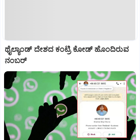
ಥೈಲ್ಯಾಂಡ್ ದೇಶದ ಕಂಟ್ರಿ ಕೋಡ್ ಹೊಂದಿರುವ
ನಂಬರ್‌