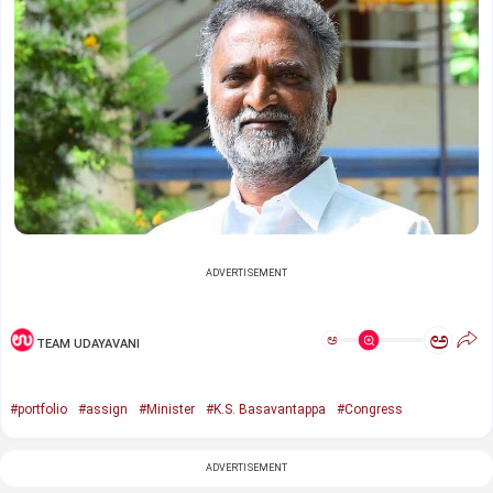
ADVERTISEMENT
ಅ
ಅ
TEAM UDAYAVANI
#portfolio
#assign
#Minister
#K.S. Basavantappa
#Congress
ADVERTISEMENT