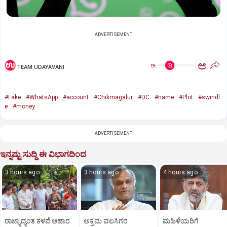
ADVERTISEMENT
ಅ
ಅ
TEAM UDAYAVANI
#Fake
#WhatsApp
#account
#Chikmagalur
#DC
#name
#Plot
#swindl
e
#money
ADVERTISEMENT
ಇನ್ನಷ್ಟು ಸುದ್ದಿ ಈ ವಿಭಾಗದಿಂದ
3 hours ago
3 hours ago
4 hours ago
ರಾಜ್ಯಾದ್ಯಂತ ಕಳಪೆ ಆಹಾರ
ಅಕ್ರಮ ವಲಸಿಗರ
ಮಹಿಳೆಯರಿಗೆ