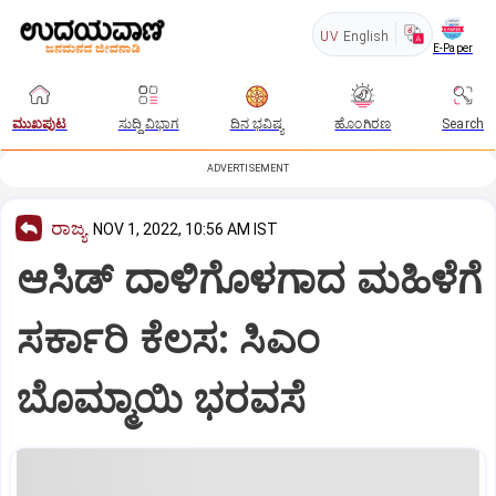
UV
English
E-Paper
ಮುಖಪುಟ
ಸುದ್ದಿ ವಿಭಾಗ
ದಿನ ಭವಿಷ್ಯ
ಹೊಂಗಿರಣ
Search
ADVERTISEMENT
ರಾಜ್ಯ
NOV 1, 2022, 10:56 AM IST
ಆಸಿಡ್ ದಾಳಿಗೊಳಗಾದ ಮಹಿಳೆಗೆ
ಸರ್ಕಾರಿ ಕೆಲಸ: ಸಿಎಂ
ಬೊಮ್ಮಾಯಿ ಭರವಸೆ