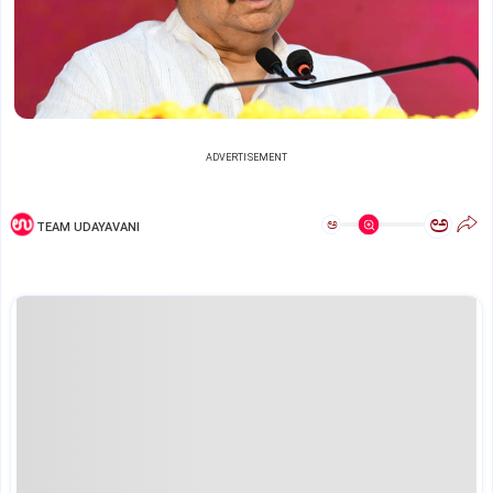
ADVERTISEMENT
ಅ
ಅ
TEAM UDAYAVANI