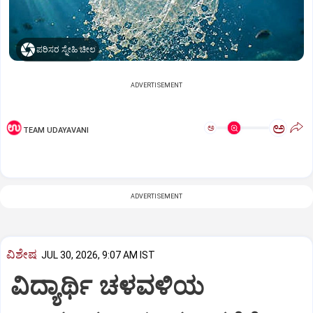
ಪರಿಸರ ಸ್ನೇಹಿ ಚೀಲ
ADVERTISEMENT
ಅ
ಅ
TEAM UDAYAVANI
ADVERTISEMENT
ವಿಶೇಷ
JUL 30, 2026, 9:07 AM IST
ವಿದ್ಯಾರ್ಥಿ ಚಳವಳಿಯ