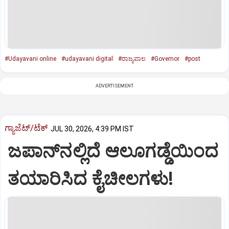
#Udayavani online
#udayavani digital
#ರಾಜ್ಯಪಾಲ
#Governor
#post
ADVERTISEMENT
ಗ್ಯಾಜೆಟ್/ಟೆಕ್
JUL 30, 2026, 4:39 PM IST
ಜಪಾನ್‌ನಲ್ಲಿ‌ದೆ ಆಲೂಗಡ್ಡೆಯಿಂದ
ತಯಾರಿಸಿದ ಕೈಚೀಲಗಳು!