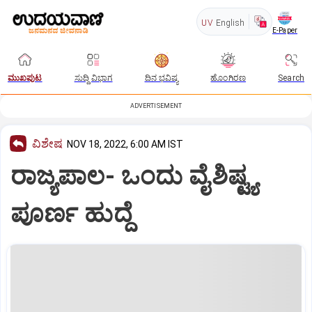
UV
English
E-Paper
ಮುಖಪುಟ
ಸುದ್ದಿ ವಿಭಾಗ
ದಿನ ಭವಿಷ್ಯ
ಹೊಂಗಿರಣ
Search
ADVERTISEMENT
ವಿಶೇಷ
NOV 18, 2022, 6:00 AM IST
ರಾಜ್ಯಪಾಲ- ಒಂದು ವೈಶಿಷ್ಟ್ಯ
ಪೂರ್ಣ ಹುದ್ದೆ