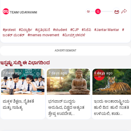
ಅ
ಅ
TEAM UDAYAVANI
#protest
#ವಿದ್ಯಾರ್ಥಿ
#ಪ್ರತಿಭಟನೆ
#student
#CJP
#ಸಿಜೆಪಿ
#Jantar Mantar
#
ಜಂತರ್‌ ಮಂತರ್‌
#memes movement
#ಮೀಮ್ಸ್‌ ಚಳವಳಿ
ADVERTISEMENT
ಇನ್ನಷ್ಟು ಸುದ್ದಿ ಈ ವಿಭಾಗದಿಂದ
7 days ago
7 days ago
8 days ago
ಮಕ್ಕಳ ಶಿಕ್ಷಣ, ನೈತಿಕತೆ
ಭಗವಾನ್ ಬುದ್ಧನು
ಇಂದು ಅಂತಾರಾಷ್ಟ್ರೀಯ
ಮತ್ತು ಸಾಹಿತ್ಯ
ಅರುಹಿದ, ವಿಶ್ವದ ಅತ್ಯಂತ
ಹುಲಿ ದಿನ: ಹುಲಿ ಸಂತತಿ
ಶ್ರೇಷ್ಠ ಉಪದೇಶ,
ಉಳಿಯಲಿ, ಕಾಡು
ಚತುರಾರ್ಯ ಸತ್ಯ
ಬೆಳೆಯಲಿ