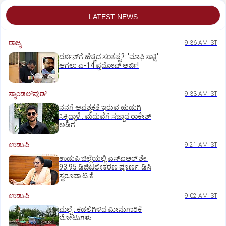
LATEST NEWS
ರಾಜ್ಯ
9:36 AM IST
ದರ್ಶನ್‌ಗೆ ಹೆಚ್ಚಿದ ಸಂಕಷ್ಟ?: 'ಮಾಫಿ ಸಾಕ್ಷಿ'
ಆಗಲು ಎ-14 ಪ್ರದೋಷ್ ಅರ್ಜಿ!
ಸ್ಯಾಂಡಲ್‌ವುಡ್‌
9:33 AM IST
ನನಗೆ ಅವಶ್ಯಕತೆ ಇರುವ ಹುಡುಗಿ
ಸಿಕ್ಕಿದ್ದಾಳೆ.. ಮದುವೆಗೆ ಸಜ್ಜಾದ ರಾಕೇಶ್
ಅಡಿಗ
ಉಡುಪಿ
9:21 AM IST
ಉಡುಪಿ ಜಿಲ್ಲೆಯಲ್ಲಿ ಎಸ್‌ಐಆರ್‌ ಶೇ.
93.95 ಡಿಜಿಟಲೀಕರಣ ಪೂರ್ಣ: ಡಿಸಿ
ಸ್ವರೂಪಾ ಟಿ.ಕೆ.
ಉಡುಪಿ
9:02 AM IST
ಮಲ್ಪೆ : ಕಡಲಿಗಿಳಿದ ಮೀನುಗಾರಿಕೆ
ಬೋಟುಗಳು