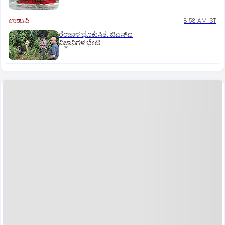
ಉಡುಪಿ
8:58 AM IST
ರೆಂಜಾಳ ಭೂಕುಸಿತ: ಜಿಎಸ್‌ಐ
ವಿಜ್ಞಾನಿಗಳ ಭೇಟಿ