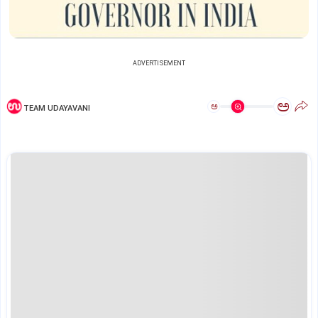
ADVERTISEMENT
ಅ
ಅ
TEAM UDAYAVANI