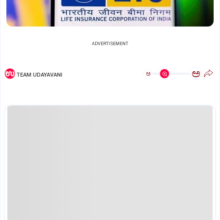
ADVERTISEMENT
ಅ
ಅ
TEAM UDAYAVANI