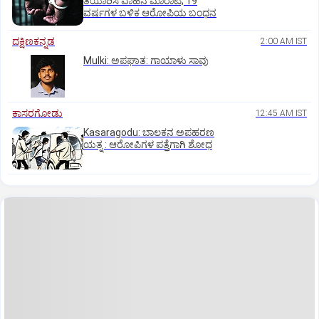
ತಯಾರಿಸಿ ವಾಹನ ಮಾರಾಟ; 19
ವರ್ಷಗಳ ಬಳಿಕ ಆರೋಪಿಯ ಬಂಧನ
ದಕ್ಷಿಣಕನ್ನಡ
2:00 AM IST
Mulki: ಅಪಘಾತ: ಗಾಯಾಳು ಸಾವು
ಕಾಸರಗೋಡು
12:45 AM IST
Kasaragodu: ಬಾಲಕನ ಅಪಹರಣ
ಯತ್ನ : ಆರೋಪಿಗಳ ಪತ್ತೆಗಾಗಿ ಶೋಧ