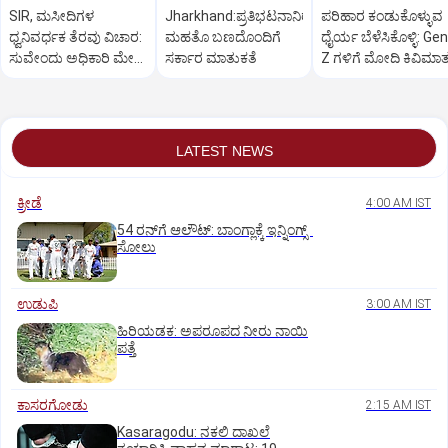
SIR, ಮಸೀದಿಗಳ
Jharkhand:ಪ್ರತಿಭಟನಾನಿರತ
ಪರಿಹಾರ ಕಂಡುಕೊಳ್ಳುವ
ಧ್ವನಿವರ್ಧಕ ತೆರವು ವಿಚಾರ:
ಮಹತೊ ಬಣದೊಂದಿಗೆ
ಧೈರ್ಯ ಬೆಳೆಸಿಕೊಳ್ಳಿ: Gen
ಸುವೇಂದು ಅಧಿಕಾರಿ ಮೇಲೆ
ಸರ್ಕಾರ ಮಾತುಕತೆ
Z ಗಳಿಗೆ ಮೋದಿ ಕಿವಿಮಾ
ಒತ್ತಡ
LATEST NEWS
ಕ್ರೀಡೆ
4:00 AM IST
54 ರನ್‌ಗೆ ಆಲೌಟ್‌: ಬಾಂಗ್ಲಾಕ್ಕೆ ಇನ್ನಿಂಗ್ಸ್‌
ಸೋಲು
ಉಡುಪಿ
3:00 AM IST
ಹಿರಿಯಡಕ: ಅಪರೂಪದ ನೀರು ನಾಯಿ
ಪತ್ತೆ
ಕಾಸರಗೋಡು
2:15 AM IST
Kasaragodu: ನಕಲಿ ದಾಖಲೆ