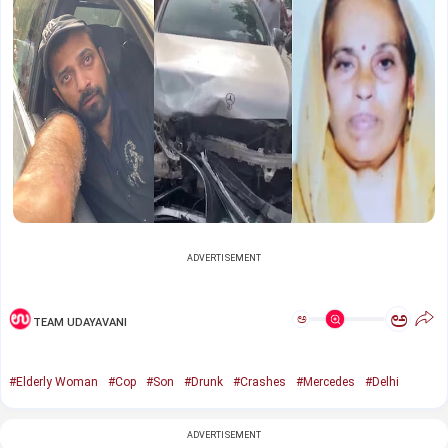
ADVERTISEMENT
ಅ
ಅ
TEAM UDAYAVANI
#Elderly Woman
#Cop
#Son
#Drunk
#Crashes
#Mercedes
#Delhi
ADVERTISEMENT