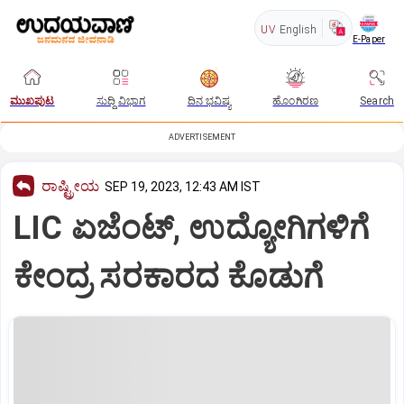
UV
English
E-Paper
ಮುಖಪುಟ
ಸುದ್ದಿ ವಿಭಾಗ
ದಿನ ಭವಿಷ್ಯ
ಹೊಂಗಿರಣ
Search
ADVERTISEMENT
ರಾಷ್ಟ್ರೀಯ
SEP 19, 2023, 12:43 AM IST
LIC ಏಜೆಂಟ್‌, ಉದ್ಯೋಗಿಗಳಿಗೆ
ಕೇಂದ್ರ ಸರಕಾರದ ಕೊಡುಗೆ