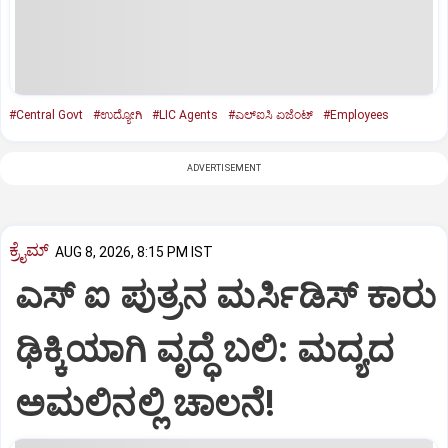
#Central Govt
#ಉದ್ಯೋಗಿ
#LIC Agents
#ಎಲ್‌ಐಸಿ ಏಜೆಂಟ್‌
#Employees
ADVERTISEMENT
ಕ್ರೈಮ್
AUG 8, 2026, 8:15 PM IST
ಎಸ್ ಐ ಪುತ್ರನ ಮರ್ಸಿಡಿಸ್‌ ಕಾರು
ಢಿಕ್ಕಿಯಾಗಿ ವೃದ್ಧೆ ಬಲಿ: ಮದ್ಯದ
ಅಮಲಿನಲ್ಲಿ ಚಾಲನೆ!