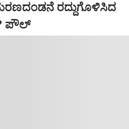
ಮರಣದಂಡನೆ ರದ್ದುಗೊಳಿಸಿದ
? ಪೌಲ್