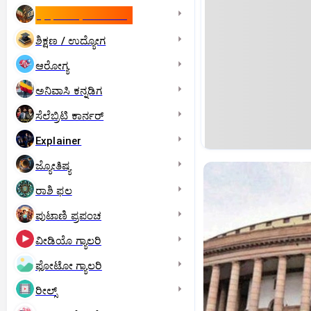
ಇಸ್ರೇಲ್- ಇರಾನ್‌ ಯುದ್ಧ
ಶಿಕ್ಷಣ / ಉದ್ಯೋಗ
ಆರೋಗ್ಯ
ಅನಿವಾಸಿ ಕನ್ನಡಿಗ
ಸೆಲೆಬ್ರಿಟಿ ಕಾರ್ನರ್‌
Explainer
ಜ್ಯೋತಿಷ್ಯ
ರಾಶಿ ಫಲ
ಪುಟಾಣಿ ಪ್ರಪಂಚ
ವೀಡಿಯೊ ಗ್ಯಾಲರಿ
ಫೋಟೋ ಗ್ಯಾಲರಿ
ರೀಲ್ಸ್