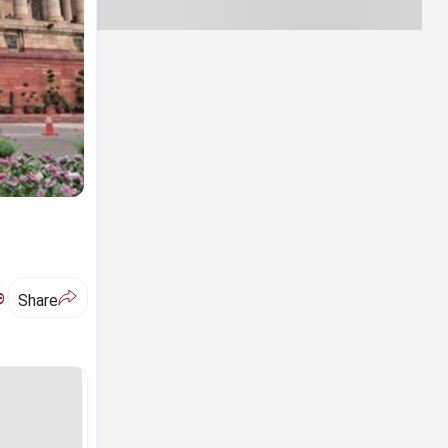
ಅ
Share