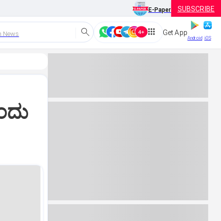
SUBSCRIBE
E-Paper
Get App
h News
Android
iOS
ರಂದು