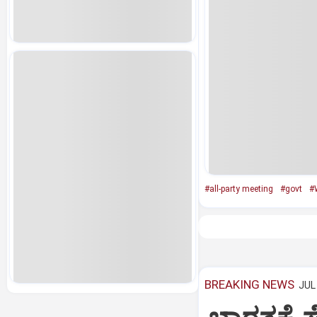
#all-party meeting
#govt
#
BREAKING NEWS
JUL 