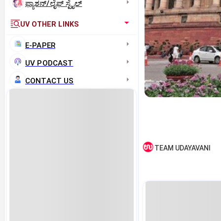
ಫ್ಯಾಶನ್/ಲೈಫ್‌ ಸ್ಟೈಲ್
UV OTHER LINKS
E-PAPER
UV PODCAST
CONTACT US
TEAM UDAYAVANI