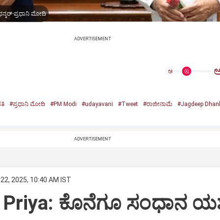
ನ್ಕರ್-ಪ್ರಧಾನಿ ಮೋದಿ
ADVERTISEMENT
ಅ
ತಿ
#ಪ್ರಧಾನಿ ಮೋದಿ
#PM Modi
#udayavani
#Tweet
#ರಾಜೀನಾಮೆ
#Jagdeep Dhan
n
ADVERTISEMENT
22, 2025, 10:40 AM IST
Priya: ಕೊನೆಗೂ ಸಂಧಾನ ಯಶಸ