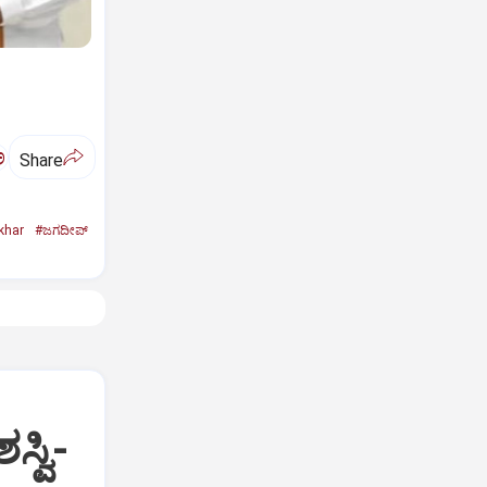
ಅ
Share
khar
#ಜಗದೀಪ್‌
್ವಿ-