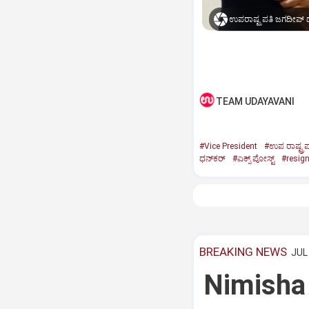
ಉಪರಾಷ್ಟ್ರಪತಿ ಜಗದೀಪ್‌ ಧ
TEAM UDAYAVANI
#Vice President
#ಉಪ ರಾಷ್ಟ್ರಪ
ಧನ್‌ಕರ್‌
#ಎಕ್ಸ್‌ ಪೋಸ್ಟ್
#resig
BREAKING NEWS
JUL 
Nimisha 