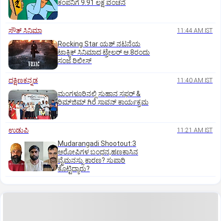
ಕಂಪನಿಗೆ 9.91 ಲಕ್ಷ ವಂಚನೆ
ಸೌತ್‌ ಸಿನಿಮಾ
11:44 AM IST
Rocking Star ಯಶ್‌ ನಟನೆಯ
ಟಾಕ್ಸಿಕ್‌ ಸಿನಿಮಾದ ಟ್ರೇಲರ್‌ ಆ.8ರಂದು
ಸಂಜೆ ರಿಲೀಸ್
ದಕ್ಷಿಣಕನ್ನಡ
11:40 AM IST
ಮಂಗಳೂರಿನಲ್ಲಿ ಸುಹಾನ ಸಫರ್ &
ರಿಮ್‌ಜಿಮ್ ಗಿರೆ ಸಾವನ್ ಕಾರ್ಯಕ್ರಮ
ಉಡುಪಿ
11:21 AM IST
Mudarangadi Shootout:‌3
ಆರೋಪಿಗಳ ಬಂಧನ,ಹಣಕಾಸಿನ
ವೈಮನಸ್ಸು ಕಾರಣ? ಸುಪಾರಿ
ಕೊಟ್ಟಿದ್ಯಾರು?