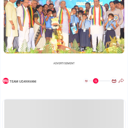
ADVERTISEMENT
ಅ
ಅ
TEAM UDAYAVANI