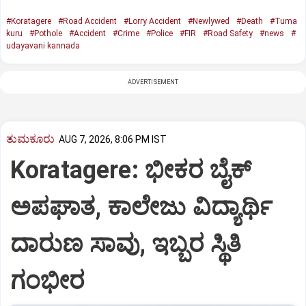
#Koratagere
#Road Accident
#Lorry Accident
#Newlywed
#Death
#Tuma
kuru
#Pothole
#Accident
#Crime
#Police
#FIR
#Road Safety
#news
#
udayavani kannada
ADVERTISEMENT
ತುಮಕೂರು
AUG 7, 2026, 8:06 PM IST
Koratagere: ಭೀಕರ ಬೈಕ್
ಅಪಘಾತ, ಕಾಲೇಜು ವಿದ್ಯಾರ್ಥಿ
ದಾರುಣ ಸಾವು, ಇಬ್ಬರ ಸ್ಥಿತಿ
ಗಂಭೀರ