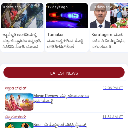
8 days ago
12 days ago
13 days ago
ಜ್ಯುವೆಲ್ಲರಿ ಅಂಗಡಿಯಲ್ಲಿ
Tumakur:
Koratagere: ಮಾಜಿ
ವಜ್ರ, ಚಿನ್ನಾಭರಣ ಕದ್ದ ಇಲಿ,
ಮಾರಕಾಸ್ತ್ರಗಳಿಂದ ಕೊಚ್ಚಿ
ಸಚಿವ ಸಿ.ವೀರಣ್ಣ ನಿಧನ,
ಸಿಸಿಟಿವಿ ನೋಡಿ ದಂಗಾದ
ರೌಡಿಶೀಟರ್ ಕೊಲೆ
ಸಕಲ ಸರ್ಕಾರಿ
ಸಿಬ್ಬಂದಿ
ಗೌರವಗಳೊಂದಿಗೆ
ಅಂತ್ಯಸಂಸ್ಕಾರ
LATEST NEWS
ಸ್ಯಾಂಡಲ್‌ವುಡ್‌
12:06 PM IST
Movie Review: ನಕ್ಕು ಹಗುರವಾಗಲು
ಇದು ಯೋಗ್ಯ!
ಚಿಕ್ಕಮಗಳೂರು
11:54 AM IST
Birur: ಬೇರೊಬ್ಬರಂತೆ ನಟಿಸಿ ಫೈನಾನ್ಸ್