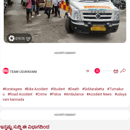
ಘಟನಾ ಸ್ಥಳ
ADVERTISEMENT
ಅ
ಅ
TEAM UDAYAVANI
#Koratagere
#Bike Accident
#Student
#Death
#Siddarabetta
#Tumakur
u
#Road Accident
#Crime
#Police
#Ambulance
#Accident News
#udaya
vani kannada
ADVERTISEMENT
ಇನ್ನಷ್ಟು ಸುದ್ದಿ ಈ ವಿಭಾಗದಿಂದ