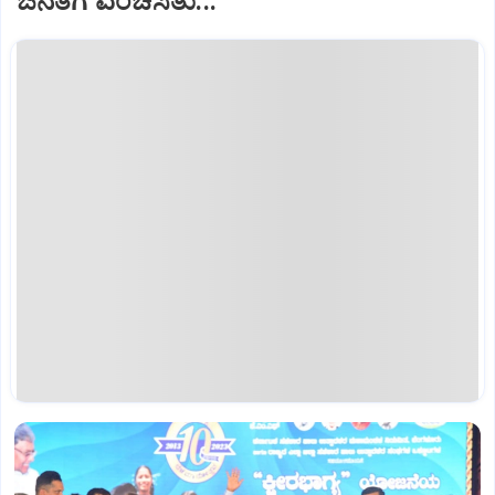
ಜನತೆಗೆ ವಂಚಿಸಿತು...