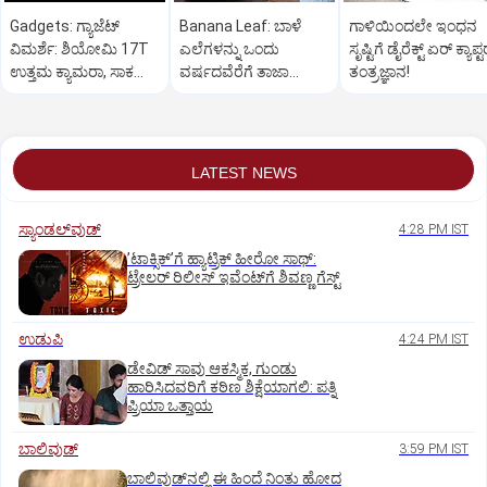
Gadgets: ಗ್ಯಾಜೆಟ್
Banana Leaf: ಬಾಳೆ
ಗಾಳಿಯಿಂದಲೇ ಇಂಧನ
ವಿಮರ್ಶೆ: ಶಿಯೋಮಿ 17T
ಎಲೆಗಳನ್ನು ಒಂದು
ಸೃಷ್ಟಿಗೆ ಡೈರೆಕ್ಟ್ ಏರ್‌ ಕ್ಯಾಪ್ಟ
ಉತ್ತಮ ಕ್ಯಾಮರಾ, ಸಾಕಷ್ಟು
ವರ್ಷದವೆರೆಗೆ ತಾಜಾ
ತಂತ್ರಜ್ಞಾನ!
ಫೀಚರ್ ಇರುವ ಫೋನ್
ಇರುವಂತೆ ರಕ್ಷಿಸಬಹುದು!
LATEST NEWS
ಸ್ಯಾಂಡಲ್‌ವುಡ್‌
4:28 PM IST
ʼಟಾಕ್ಸಿಕ್‌ʼಗೆ ಹ್ಯಾಟ್ರಿಕ್‌ ಹೀರೋ ಸಾಥ್:‌
ಟ್ರೇಲರ್‌ ರಿಲೀಸ್‌ ಇವೆಂಟ್‌ಗೆ ಶಿವಣ್ಣ ಗೆಸ್ಟ್
ಉಡುಪಿ
4:24 PM IST
ಡೇವಿಡ್ ಸಾವು ಆಕಸ್ಮಿಕ, ಗುಂಡು
ಹಾರಿಸಿದವರಿಗೆ ಕಠಿಣ ಶಿಕ್ಷೆಯಾಗಲಿ: ಪತ್ನಿ
ಪ್ರಿಯಾ ಒತ್ತಾಯ
ಬಾಲಿವುಡ್‌
3:59 PM IST
ಬಾಲಿವುಡ್‌ನಲ್ಲಿ ಈ ಹಿಂದೆ ನಿಂತು ಹೋದ