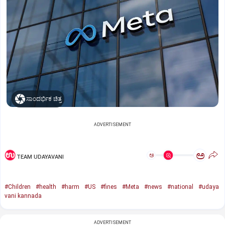
ಸಾಂದರ್ಭಿಕ ಚಿತ್ರ
ADVERTISEMENT
ಅ
ಅ
TEAM UDAYAVANI
#Children
#health
#harm
#US
#fines
#Meta
#news
#national
#udaya
vani kannada
ADVERTISEMENT