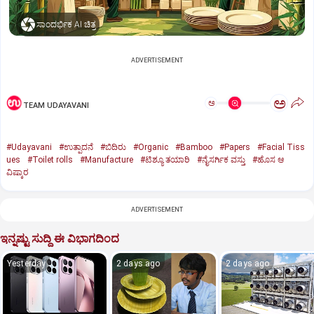
ಸಾಂದರ್ಭಿಕ AI ಚಿತ್ರ
ADVERTISEMENT
ಅ
ಅ
TEAM UDAYAVANI
#Udayavani
#ಉತ್ಪಾದನೆ
#ಬಿದಿರು
#Organic
#Bamboo
#Papers
#Facial Tiss
ues
#Toilet rolls
#Manufacture
#ಟಿಶ್ಯೂ ತಯಾರಿ
#ನೈಸರ್ಗಿಕ ವಸ್ತು
#ಹೊಸ ಆ
ವಿಷ್ಕಾರ
ADVERTISEMENT
ಇನ್ನಷ್ಟು ಸುದ್ದಿ ಈ ವಿಭಾಗದಿಂದ
Yesterday
2 days ago
2 days ago