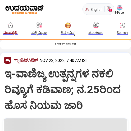
UV
English
E-Paper
ಮುಖಪುಟ
ಸುದ್ದಿ ವಿಭಾಗ
ದಿನ ಭವಿಷ್ಯ
ಹೊಂಗಿರಣ
Search
ADVERTISEMENT
ಗ್ಯಾಜೆಟ್/ಟೆಕ್
NOV 23, 2022, 7:40 AM IST
ಇ-ವಾಣಿಜ್ಯ ಉತ್ಪನ್ನಗಳ ನಕಲಿ
ರಿವ್ಯೂಗೆ ಕಡಿವಾಣ; ನ.25ರಿಂದ
ಹೊಸ ನಿಯಮ ಜಾರಿ