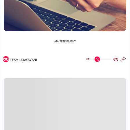
ADVERTISEMENT
ಅ
ಅ
TEAM UDAYAVANI