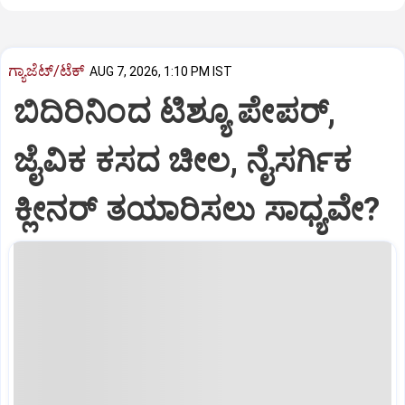
ಗ್ಯಾಜೆಟ್/ಟೆಕ್
AUG 7, 2026, 1:10 PM IST
ಬಿದಿರಿನಿಂದ ಟಿಶ್ಯೂ ಪೇಪರ್‌,
ಜೈವಿಕ ಕಸದ ಚೀಲ, ನೈಸರ್ಗಿಕ
ಕ್ಲೀನರ್‌ ತಯಾರಿಸಲು ಸಾಧ್ಯವೇ?