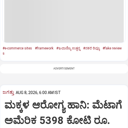
#e-commerce sites
#framework
#ಇ-ವಾಣಿಜ್ಯ ಉತ್ಪನ್ನ
#ನಕಲಿ ರಿವ್ಯೂ
#fake review
s
ADVERTISEMENT
ಜಗತ್ತು
AUG 8, 2026, 6:00 AM IST
ಮಕ್ಕಳ ಆರೋಗ್ಯ ಹಾನಿ: ಮೆಟಾಗೆ
ಅಮೆರಿಕ 5398 ಕೋಟಿ ರೂ.