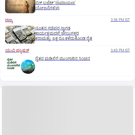
ಬಿಗ್‌ ಬಜೆಟ್ ʼರಾಮಾಯಣʼ‌
ಯೋಜನೆಗಳಿವು
ರಾಜ್ಯ
3:58 PM IST
ನೂತನ ಸಚಿವರ ಸ್ವಾಗತ
ಕಾರ್ಯಕ್ರಮದಲ್ಲಿ ಜೇಬುಗಳ್ಳರ
ಕರಾಮತ್ತು: ಲಕ್ಷ ರೂ.ಕಳೆದುಕೊಂಡ ರೈತ
ಯುವಿ ಫ್ಯೂಷನ್
3:45 PM IST
ರೈತರ ಮಡಿಲಿಗೆ ಮುಂಗಾರಿನ ಸಿಂಚನ