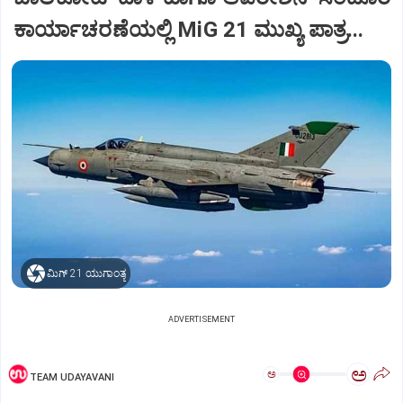
ಕಾರ್ಯಾಚರಣೆಯಲ್ಲಿ MiG 21 ಮುಖ್ಯ ಪಾತ್ರ...
ಮಿಗ್‌ 21 ಯುಗಾಂತ್ಯ
ADVERTISEMENT
ಅ
ಅ
TEAM UDAYAVANI