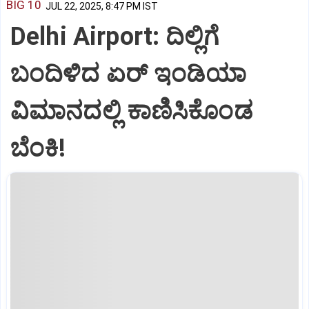
BIG 10
JUL 22, 2025, 8:47 PM IST
Delhi Airport: ದಿಲ್ಲಿಗೆ
ಬಂದಿಳಿದ ಏರ್‌ ಇಂಡಿಯಾ
ವಿಮಾನದಲ್ಲಿ ಕಾಣಿಸಿಕೊಂಡ
ಬೆಂಕಿ!