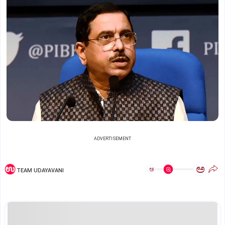
ADVERTISEMENT
ಅ
ಅ
TEAM UDAYAVANI