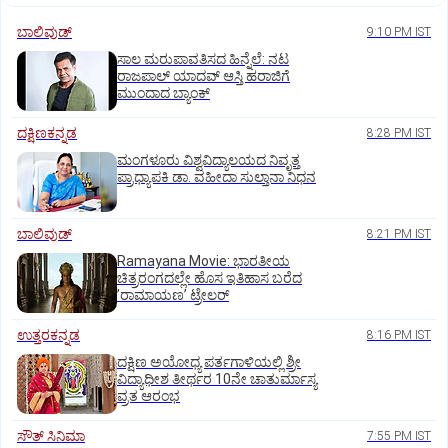
ಬಾಲಿವುಡ್‌
9:10 PM IST
ಸಾಲ ಮರುಪಾವತಿಸದ ಹಿನ್ನೆಲೆ: ನಟ
ರಾಜಪಾಲ್ ಯಾದವ್‌ ಆಸ್ತಿ ಹರಾಜಿಗೆ
ಮುಂದಾದ ಬ್ಯಾಂಕ್
ದಕ್ಷಿಣಕನ್ನಡ
8:28 PM IST
ಮಂಗಳೂರು ವಿಶ್ವವಿದ್ಯಾಲಯದ ನಿವೃತ್ತ
ಪ್ರಾಧ್ಯಾಪಕಿ ಡಾ. ವಹೀದಾ ಸುಲ್ತಾನಾ ನಿಧನ
ಬಾಲಿವುಡ್‌
8:21 PM IST
Ramayana Movie: ಭಾರತೀಯ
ಚಿತ್ರರಂಗದಲ್ಲೇ ಹೊಸ ಇತಿಹಾಸ ಬರೆದ
ʼರಾಮಾಯಣʼ ಟ್ರೇಲರ್
ಉತ್ತರಕನ್ನಡ
8:16 PM IST
ದಕ್ಷಿಣ ಅಯೋಧ್ಯ ಪರ್ತಗಾಳಿಯಲ್ಲಿ ಶ್ರೀ
ವಿದ್ಯಾಧೀಶ ತೀರ್ಥರ 10ನೇ ಚಾತುರ್ಮಾಸ್ಯ
ವ್ರತ ಆರಂಭ
ಸೌತ್‌ ಸಿನಿಮಾ
7:55 PM IST