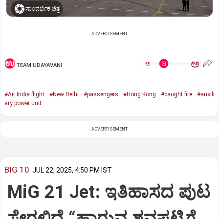
ಸಾಂದರ್ಭಿಕ ಚಿತ್ರ
ADVERTISEMENT
ಅ
ಅ
TEAM UDAYAVANI
#Air India flight
#New Delhi
#passengers
#Hong Kong
#caught fire
#auxili
ary power unit
ADVERTISEMENT
BIG 10
JUL 22, 2025, 4:50 PM IST
MiG 21 Jet: ಇತಿಹಾಸದ ಪುಟ
ಸೇರಲಿದೆ “ಹಾರುವ ಶವಪಟ್ಟಿಗೆ