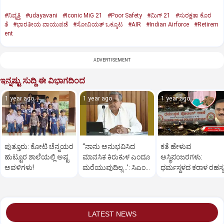
#ನಿವೃತ್ತಿ
#udayavani
#Iconic MiG 21
#Poor Safety
#ಮಿಗ್‌ 21
#ಸುರಕ್ಷತಾ ಕೊರ
ತೆ
#ಭಾರತೀಯ ವಾಯುಪಡೆ
#ಸೋವಿಯತ್‌ ಒಕ್ಕೂಟ
#AIR
#Indian Airforce
#Retirem
ent
ADVERTISEMENT
ಇನ್ನಷ್ಟು ಸುದ್ದಿ ಈ ವಿಭಾಗದಿಂದ
1 year ago
1 year ago
1 year ago
ಪುತ್ತೂರು: ಕೋಟಿ ಚೆನ್ನಯರ
“ನಾನು ಅನುಭವಿಸಿದ
ಕತೆ ಹೇಳುವ
ಹುಟ್ಟೂರ ಶಾಲೆಯಲ್ಲಿ ಅಷ್ಟ
ಮಾನಸಿಕ ಕಿರುಕುಳ ಎಂದೂ
ಅಸ್ಥಿಪಂಜರಗಳು:
ಅವಳಿಗಳು!
ಮರೆಯುವುದಿಲ್ಲ…’: ಸಿಎಂ
ಧರ್ಮಸ್ಥಳದ‌ ಕರಾಳ ರಹಸ್ಯ
ಸಿದ್ದರಾಮಯ್ಯ
ತೆರೆದಿಡಲಿದೆಯೇ ಡಿಎನ್
ಪರೀಕ್ಷೆ?
LATEST NEWS