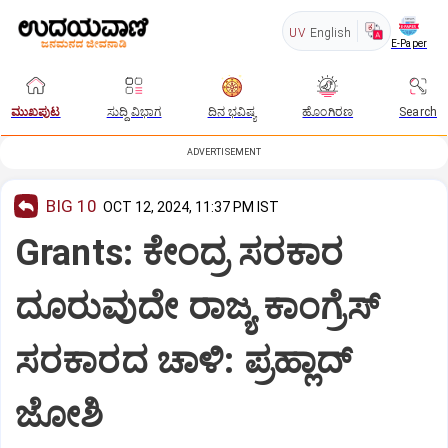
UV
English
E-Paper
ಮುಖಪುಟ
ಸುದ್ದಿ ವಿಭಾಗ
ದಿನ ಭವಿಷ್ಯ
ಹೊಂಗಿರಣ
Search
ADVERTISEMENT
BIG 10
OCT 12, 2024, 11:37 PM IST
Grants: ಕೇಂದ್ರ ಸರಕಾರ
ದೂರುವುದೇ ರಾಜ್ಯ ಕಾಂಗ್ರೆಸ್‌
ಸರಕಾರದ ಚಾಳಿ: ಪ್ರಹ್ಲಾದ್‌
ಜೋಶಿ