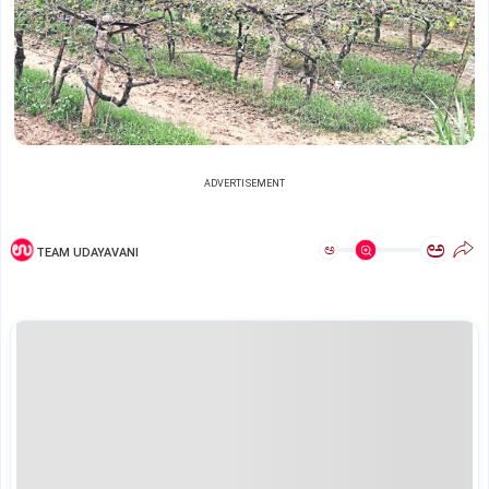
ADVERTISEMENT
ಅ
ಅ
TEAM UDAYAVANI