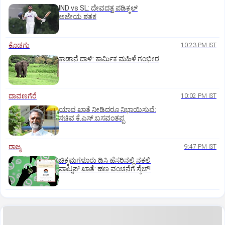
IND vs SL: ದೇವದತ್ತ ಪಡಿಕ್ಕಲ್‌
ಅಜೇಯ ಶತಕ
ಕೊಡಗು
10:23 PM IST
ಕಾಡಾನೆ ದಾಳಿ: ಕಾರ್ಮಿಕ ಮಹಿಳೆ ಗಂಭೀರ
ದಾವಣಗೆರೆ
10:02 PM IST
ಯಾವ ಖಾತೆ ನೀಡಿದರೂ ನಿಭಾಯಿಸುವೆ:
ಸಚಿವ ಕೆ.ಎಸ್.ಬಸವಂತಪ್ಪ
ರಾಜ್ಯ
9:47 PM IST
ಚಿಕ್ಕಮಗಳೂರು ಡಿಸಿ ಹೆಸರಿನಲ್ಲಿ ನಕಲಿ
ವಾಟ್ಸಪ್ ಖಾತೆ: ಹಣ ವಂಚನೆಗೆ ಸ್ಕೆಚ್!