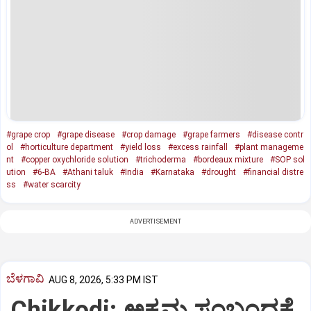
#grape crop
#grape disease
#crop damage
#grape farmers
#disease contr
ol
#horticulture department
#yield loss
#excess rainfall
#plant manageme
nt
#copper oxychloride solution
#trichoderma
#bordeaux mixture
#SOP sol
ution
#6-BA
#Athani taluk
#India
#Karnataka
#drought
#financial distre
ss
#water scarcity
ADVERTISEMENT
ಬೆಳಗಾವಿ
AUG 8, 2026, 5:33 PM IST
Chikkodi: ಅಕ್ರಮ ಸಂಬಂಧಕ್ಕೆ