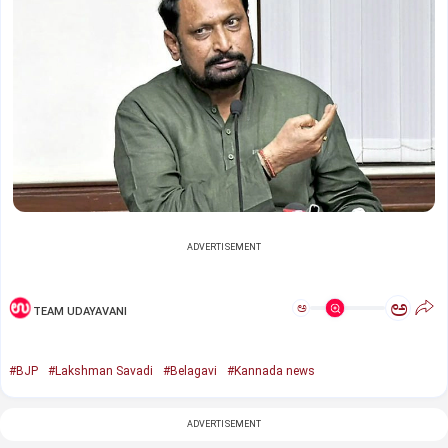
ADVERTISEMENT
ಅ
ಅ
TEAM UDAYAVANI
#BJP
#Lakshman Savadi
#Belagavi
#Kannada news
ADVERTISEMENT