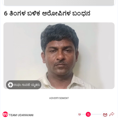
6 ತಿಂಗಳ ಬಳಿಕ ಆರೋಪಿಗಳ ಬಂಧನ
ರಾಘು ಗಾವಡೆ -ಮೃತರು
ADVERTISEMENT
ಅ
ಅ
TEAM UDAYAVANI