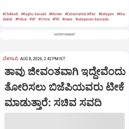
#Chikkodi
#Raghu Gavade
#Murder
#Extramarital Affair
#Belagavi
#Kha
daklat
#Police
#SP
#Crime
#FIR
#news
#udayavani kannada
ADVERTISEMENT
ಬೆಳಗಾವಿ
AUG 8, 2026, 2:42 PM IST
ತಾವು ಜೀವಂತವಾಗಿ ಇದ್ದೇವೆಂದು
ತೋರಿಸಲು ಬಿಜೆಪಿಯವರು ಟೀಕೆ
ಮಾಡುತ್ತಾರೆ: ಸಚಿವ ಸವದಿ