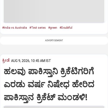
#India vs Australia
#Test series
#green
#Doubtful
ADVERTISEMENT
ಕ್ರೀಡೆ
AUG 9, 2026, 10:45 AM IST
ಹಲವು ಪಾಕಿಸ್ತಾನಿ ಕ್ರಿಕೆಟಿಗರಿಗೆ
ಎರಡು ವರ್ಷ ನಿಷೇಧ ಹೇರಿದ
ಪಾಕಿಸ್ತಾನ ಕ್ರಿಕೆಟ್‌ ಮಂಡಳಿ!