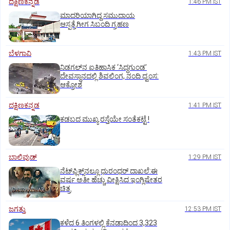
ದಕ್ಷಿಣಕನ್ನಡ
1:46 PM IST
ಮಾದರಿಯಾಗಿದ್ದ ಸಮುದಾಯ
ಆಸ್ಪತ್ರೆಗೀಗ ಸಿಬಂದಿ ಗ್ರಹಣ
ಬೆಳಗಾವಿ
1:43 PM IST
ನಿಡಗಲ್‌ನ ಐತಿಹಾಸಿಕ ‘ಸಿದ್ಧಗುಂಡ’
ದೇವಸ್ಥಾನದಲ್ಲಿ ಶಿವಲಿಂಗ, ನಂದಿ ಧ್ವಂಸ:
ಆಕ್ರೋಶ
ದಕ್ಷಿಣಕನ್ನಡ
1:41 PM IST
ಕಡಬದ ಮುಖ್ಯ ರಸ್ತೆಯೇ ಸಂತೆಕಟ್ಟೆ !
ಬಾಲಿವುಡ್‌
1:29 PM IST
ನೆಟ್‌ಫ್ಲಿಕ್ಸ್‌ನಲ್ಲೂ ಧುರಂಧರ್‌ ದಾಖಲೆ:ಈ
ವರ್ಷ ಅತೀ ಹೆಚ್ಚು ವೀಕ್ಷಿಸಿದ ಇಂಗ್ಲಿಷೇತರ
ಚಿತ್ರ
ಜಗತ್ತು
12:53 PM IST
ಕಳೆದ 6 ತಿಂಗಳಲ್ಲಿ ಕೆನಡಾದಿಂದ 3,323