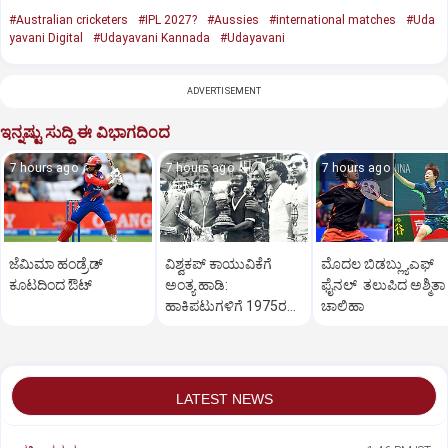
#Australian cricketers
#IPL 2027?
#Aussies
#international matches
#Uda
yavani Digital
#Udayavani Kannada
#Udayavani
ADVERTISEMENT
ಇನ್ನಷ್ಟು ಸುದ್ದಿ ಈ ವಿಭಾಗದಿಂದ
7 hours ago
7 hours ago
7 hours ago
ಜೆಮಿಮಾ ಹಂಡ್ರೆಡ್‌
ವಿಶ್ವಕಪ್‌ ಕಾಯುವಿಕೆಗೆ
ಮೊದಲ ಬಿಡಬ್ಲ್ಯುಎಫ್‌
ಕೂಟದಿಂದ ಔಟ್‌
ಅಂತ್ಯ ಹಾಡಿ:
ಫೈನಲ್‌ ತಲುಪಿದ ಅಶ್ಮಿತಾ
ಹಾಕಿಪಟುಗಳಿಗೆ 1975ರ
ಚಾಲಿಹಾ
ಹೀರೋಗಳ ಕರೆ
LATEST NEWS