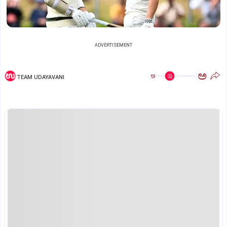
ADVERTISEMENT
ಅ
ಅ
TEAM UDAYAVANI