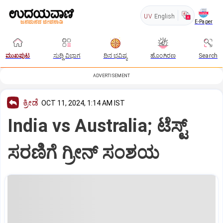
UV
English
E-Paper
ಮುಖಪುಟ
ಸುದ್ದಿ ವಿಭಾಗ
ದಿನ ಭವಿಷ್ಯ
ಹೊಂಗಿರಣ
Search
ADVERTISEMENT
ಕ್ರೀಡೆ
OCT 11, 2024, 1:14 AM IST
India vs Australia; ಟೆಸ್ಟ್‌
ಸರಣಿಗೆ ಗ್ರೀನ್‌ ಸಂಶಯ