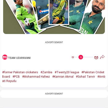
ADVERTISEMENT
ಅ
ಅ
TEAM UDAYAVANI
#former Pakistan cricketers
#Zambia
#Twenty20 league
#Pakistan Cricket
Board
#PCB
#Mohammad Hafeez
#Kamran Akmal
#Sohail Tanvir
#Amb
ati Rayudu
ADVERTISEMENT