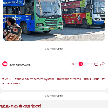
ADVERTISEMENT
ಅ
ಅ
TEAM UDAYAVANI
#BMTC
#audio advertisement system
#Revenue streams
#BMTC Bus
#K
annada news
ADVERTISEMENT
ಇನ್ನಷ್ಟು ಸುದ್ದಿ ಈ ವಿಭಾಗದಿಂದ