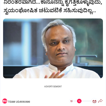
ನಿರಂತರವಾಗಿದೆ...ಕಾನೂನನ್ನು ಕೈಗೆತ್ತಿಕೊಳ್ಳುವುದು,
ಸ್ವಯಂಘೋಷಿತ ಚಟುವಟಿಕೆ ಸಹಿಸುವುದಿಲ್ಲ...
ADVERTISEMENT
ಅ
ಅ
TEAM UDAYAVANI