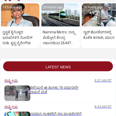
19 hours ago
20 hours ago
20 hours ago
ಸ್ವಚ್ಛತೆ ಕೈಗೊಳ್ಳದ
Namma Metro: ನಮ್ಮ
ಸ್ಟಾರ್‌ ಹೋಟೆಲ್‌ಗ‌ಳಲ್ಲಿ
ಇಲಾಖೆಗಳಿಗೆ ನೋಟಿಸ್‌
ಮೆಟ್ರೋಗೆ ಕೇಂದ್ರ
ಕೊಳೆತ ತರಕಾರಿ, ಮಾಂಸ
ನೀಡಿ: ಕೃಷ್ಣ ಬೈರೇಗೌಡ
ಸರ್ಕಾರದಿಂದ 26447
ಕೋಟಿ ರೂ. ಬಿಡುಗಡೆ
LATEST NEWS
ರಾಷ್ಟ್ರೀಯ
8:57 AM IST
ದಿಲ್ಲಿಯಲ್ಲಿ ಈ ತಿಂಗಳು 16 ವರ್ಷದಲ್ಲೇ
ದಾಖಲೆ ಮಳೆ
ರಾಷ್ಟ್ರೀಯ
8:53 AM IST
ಸಾಮಾನ್ಯ ಗ್ರಾಹಕರಿಗೆ,ಸಣ್ಣ ವ್ಯಾಪಾರಿಗಳಿಗೆ