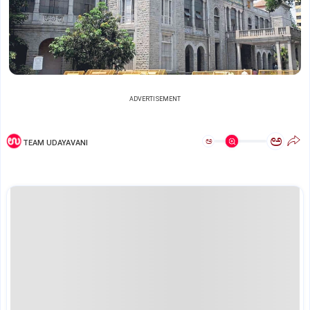
ADVERTISEMENT
ಅ
ಅ
TEAM UDAYAVANI