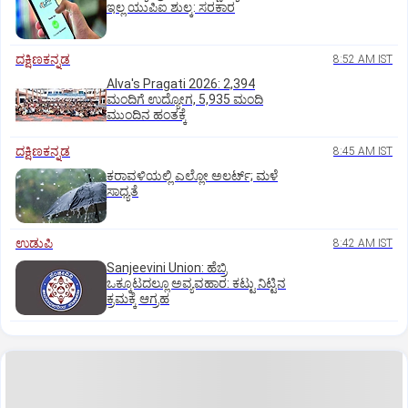
ಇಲ್ಲ ಯುಪಿಐ ಶುಲ್ಕ: ಸರಕಾರ
ದಕ್ಷಿಣಕನ್ನಡ
8:52 AM IST
Alva's Pragati 2026: 2,394
ಮಂದಿಗೆ ಉದ್ಯೋಗ, 5,935 ಮಂದಿ
ಮುಂದಿನ ಹಂತಕ್ಕೆ
ದಕ್ಷಿಣಕನ್ನಡ
8:45 AM IST
ಕರಾವಳಿಯಲ್ಲಿ ಎಲ್ಲೋ ಅಲರ್ಟ್‌; ಮಳೆ
ಸಾಧ್ಯತೆ
ಉಡುಪಿ
8:42 AM IST
Sanjeevini Union: ಹೆಬ್ರಿ
ಒಕ್ಕೂಟದಲ್ಲೂ ಅವ್ಯವಹಾರ: ಕಟ್ಟು ನಿಟ್ಟಿನ
ಕ್ರಮಕ್ಕೆ ಆಗ್ರಹ