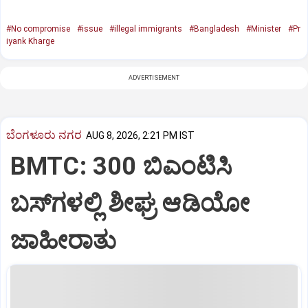
#No compromise
#issue
#illegal immigrants
#Bangladesh
#Minister
#Pr
iyank Kharge
ADVERTISEMENT
ಬೆಂಗಳೂರು ನಗರ
AUG 8, 2026, 2:21 PM IST
BMTC: 300 ಬಿಎಂಟಿಸಿ
ಬಸ್‌ಗಳಲ್ಲಿ ಶೀಘ್ರ ಆಡಿಯೋ
ಜಾಹೀರಾತು