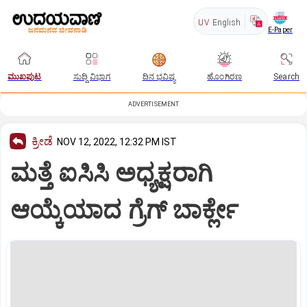
UV
English
E-Paper
ಮುಖಪುಟ
ಸುದ್ದಿ ವಿಭಾಗ
ದಿನ ಭವಿಷ್ಯ
ಹೊಂಗಿರಣ
Search
ADVERTISEMENT
ಕ್ರೀಡೆ
NOV 12, 2022, 12:32 PM IST
ಮತ್ತೆ ಐಸಿಸಿ ಅಧ್ಯಕ್ಷರಾಗಿ
ಆಯ್ಕೆಯಾದ ಗ್ರೆಗ್ ಬಾರ್ಕ್ಲೇ