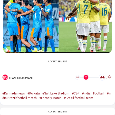
ADVERTISEMENT
ಅ
ಅ
TEAM UDAYAVANI
#Kannada news
#Kolkata
#Salt Lake Stadium
#CBF
#Indian Football
#In
dia-Brazil football match
#Friendly Match
#Brazil football team
ADVERTISEMENT