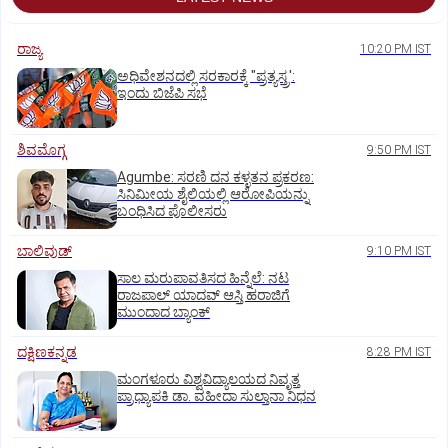
ರಾಜ್ಯ
10:20 PM IST
ಅಧಿವೇಶನದಲ್ಲಿ ಸರಕಾರಕ್ಕೆ "ಪ್ರತ್ಯಸ್ತ್ರ':
ಇಂದು ಬಿಜೆಪಿ ಸಭೆ
ಶಿವಮೊಗ್ಗ
9:50 PM IST
Agumbe: ಸರಣಿ ದನ ಕಳ್ಳತನ ಪ್ರಕರಣ:
ಸಿನಿಮೀಯ ಶೈಲಿಯಲ್ಲಿ ಆರೋಪಿಯನ್ನು
ಬಂಧಿಸಿದ ಪೊಲೀಸರು
ಬಾಲಿವುಡ್‌
9:10 PM IST
ಸಾಲ ಮರುಪಾವತಿಸದ ಹಿನ್ನೆಲೆ: ನಟ
ರಾಜಪಾಲ್ ಯಾದವ್‌ ಆಸ್ತಿ ಹರಾಜಿಗೆ
ಮುಂದಾದ ಬ್ಯಾಂಕ್
ದಕ್ಷಿಣಕನ್ನಡ
8:28 PM IST
ಮಂಗಳೂರು ವಿಶ್ವವಿದ್ಯಾಲಯದ ನಿವೃತ್ತ
ಪ್ರಾಧ್ಯಾಪಕಿ ಡಾ. ವಹೀದಾ ಸುಲ್ತಾನಾ ನಿಧನ