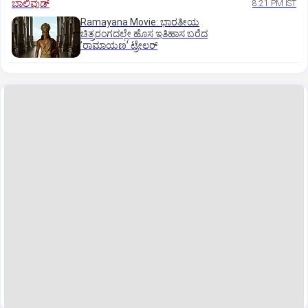
ಬಾಲಿವುಡ್‌
8:21 PM IST
Ramayana Movie: ಭಾರತೀಯ
ಚಿತ್ರರಂಗದಲ್ಲೇ ಹೊಸ ಇತಿಹಾಸ ಬರೆದ
ʼರಾಮಾಯಣʼ ಟ್ರೇಲರ್