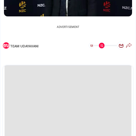
ADVERTISEMENT
ಅ
ಅ
TEAM UDAYAVANI