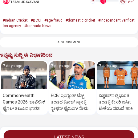
ಅ
ಅ
TEAM UDAYAVANI
#Indian Cricket
#BCCI
#age fraud
#domestic cricket
#independent verificat
ion agency
#Kannada News
ADVERTISEMENT
ಇನ್ನಷ್ಟು ಸುದ್ದಿ ಈ ವಿಭಾಗದಿಂದ
7 days ago
7 days ago
7 days ago
Commonwealth
ECB: ಇಂಗ್ಲೆಂಡ್ ಟೆಸ್ಟ್
ವಿಶ್ವಕಪ್‌ನಲ್ಲಿ ಭಾರತ
Games 2026: ಜಾವೆಲಿನ್
ತಂಡದ ಕೋಚ್ ಸ್ಥಾನಕ್ಕೆ
ತಂಡಕ್ಕೆ ಕೇಸರಿ ಜರ್ಸಿ:
ಫೈನಲ್‌ ತಲುಪಿದ ಭಾರತದ
ಸ್ಟೀಫನ್ ಫ್ಲೆಮಿಂಗ್ ನೇಮಕ?
ಟೀಕೆಯ ನಡುವೆ ಹಾಕಿ
ನೀರಜ್‌ ಚೋಪ್ರಾ
ವರದಿ
ಇಂಡಿಯಾ ಸಮರ್ಥನೆ
LATEST NEWS