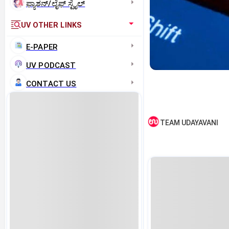
ಫ್ಯಾಶನ್/ಲೈಫ್‌ ಸ್ಟೈಲ್
UV OTHER LINKS
E-PAPER
UV PODCAST
CONTACT US
TEAM UDAYAVANI