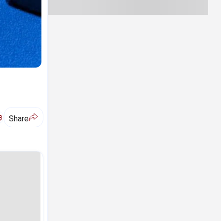
ಅ
Share