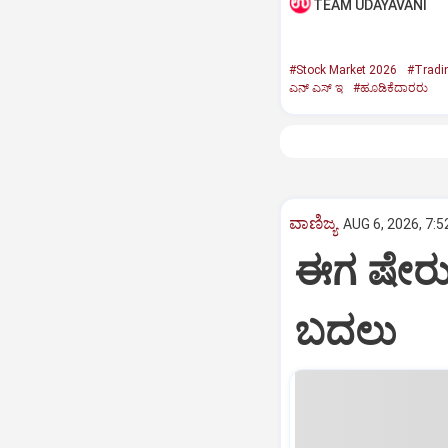
TEAM UDAYAVANI
#Stock Market 2026
#Tradi
ಎನ್‌ ಎಸ್‌ ಇ
#ಹೂಡಿಕೆದಾರರು
ವಾಣಿಜ್ಯ
AUG 6, 2026, 7:5
ಈಗ ಷೇರು
ಬದಲು