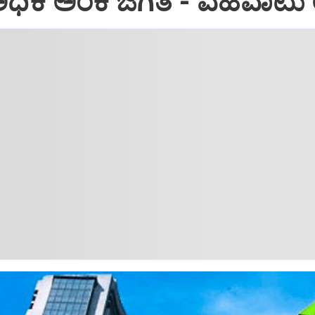
ಅಧಿಕ ಅಂಕ ಜಿಗಿತ - ವಹಿವಾಟು 