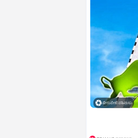
ಷೇರುಪೇಟೆ ವಹಿವಾಟು