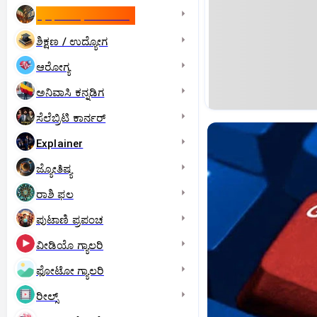
ಇಸ್ರೇಲ್- ಇರಾನ್‌ ಯುದ್ಧ
ಶಿಕ್ಷಣ / ಉದ್ಯೋಗ
ಆರೋಗ್ಯ
ಅನಿವಾಸಿ ಕನ್ನಡಿಗ
ಸೆಲೆಬ್ರಿಟಿ ಕಾರ್ನರ್‌
Explainer
ಜ್ಯೋತಿಷ್ಯ
ರಾಶಿ ಫಲ
ಪುಟಾಣಿ ಪ್ರಪಂಚ
ವೀಡಿಯೊ ಗ್ಯಾಲರಿ
ಫೋಟೋ ಗ್ಯಾಲರಿ
ರೀಲ್ಸ್