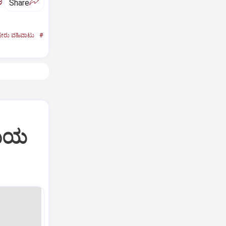
ಅ
Share
ೇರು ವಹಿವಾಟು
#
ಸಮಯ