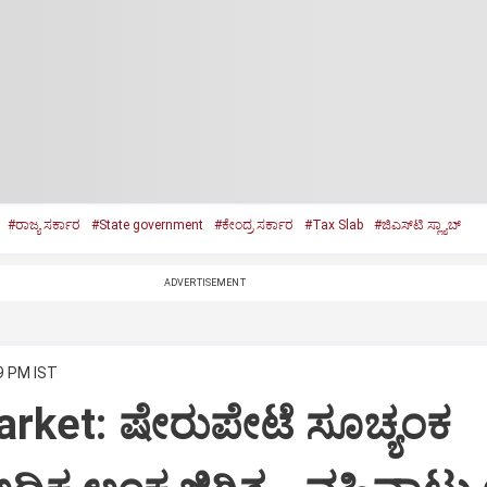
#ರಾಜ್ಯ ಸರ್ಕಾರ
#State government
#ಕೇಂದ್ರ ಸರ್ಕಾರ
#Tax Slab
#ಜಿಎಸ್‌ಟಿ ಸ್ಲ್ಯಾಬ್
ADVERTISEMENT
9 PM IST
rket: ಷೇರುಪೇಟೆ ಸೂಚ್ಯಂಕ