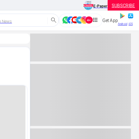
SUBSCRIBE
E-Paper
Get App
h News
Android
iOS