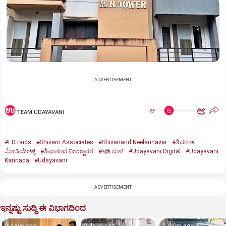
ADVERTISEMENT
ಅ
ಅ
TEAM UDAYAVANI
#ED raids
#Shivam Associates
#Shivanand Neelannavar
#ಶಿವಂ ಅ
ಸೋಸಿಯೇಟ್ಸ್
#ಶಿವಾನಂದ ನೀಲಣ್ಣವರ
#ಇಡಿ ದಾಳಿ
#Udayavani Digital
#Udayavani
Kannada
#Udayavani
ADVERTISEMENT
ಇನ್ನಷ್ಟು ಸುದ್ದಿ ಈ ವಿಭಾಗದಿಂದ