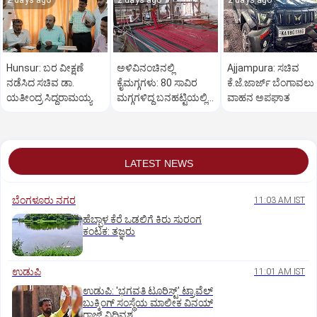
2 days ago
2 days ago
2 days ago
Hunsur: ಬರ ವೀಕ್ಷಣೆ
ಅಳಿವಿನಂಚಿನಲ್ಲಿ
Ajjampura: ಸಚಿವ
ನಡೆಸಿದ ಸಚಿವ ಡಾ.
ಕೈಮಗ್ಗಗಳು: 80 ಸಾವಿರ
ಕೆ.ಜೆ.ಜಾರ್ಜ್ ಬೆಂಗಾವಲು
ಯತೀಂದ್ರ ಸಿದ್ದರಾಮಯ್ಯ
ಮಗ್ಗಗಳಿದ್ದ ಬನಹಟ್ಟಿಯಲ್ಲಿ
ವಾಹನ ಅಪಘಾತ
ಉಳಿದಿರುವುದು ಕೇವಲ 18!
LATEST NEWS
ಬೆಂಗಳೂರು ನಗರ
11:03 AM IST
ಹೆಬ್ಬಾಳ ಕೆರೆ ಒಡಲಿಗೆ ಕಿರು ಸುರಂಗ
ಕಂಟಕ: ತಜ್ಞರು
ಉಡುಪಿ
11:01 AM IST
ಉಡುಪಿ: 'ಭಗವತಿ ಟೂರಿಸ್ಟ್' ಟ್ರಾವೆಲ್
ಬುಕ್ಕಿಂಗ್ ಸಂಸ್ಥೆಯ ಮಾಲೀಕ ವಿನಯ್
ರಾಜ್ ವಿಧಿವಶ