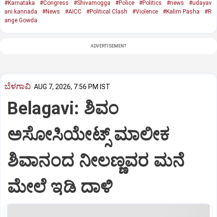
#Karnataka
#Congress
#Shivamogga
#Police
#Politics
#news
#udayav
ani kannada
#News
#AICC
#Political Clash
#Violence
#Kalim Pasha
#R
ange Gowda
ADVERTISEMENT
ಬೆಳಗಾವಿ
AUG 7, 2026, 7:56 PM IST
Belagavi: ಶಿವಂ
ಅಸೋಸಿಯೇಟ್ಸ್ ಮಾಲೀಕ
ಶಿವಾನಂದ ನೀಲಣ್ಣವರ ಮನೆ
ಮೇಲೆ ಇಡಿ‌ ದಾಳಿ