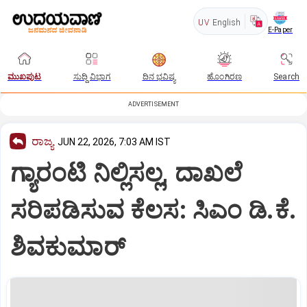
UV
English
E-Paper
ಮುಖಪುಟ
ಸುದ್ದಿ ವಿಭಾಗ
ದಿನ ಭವಿಷ್ಯ
ಹೊಂಗಿರಣ
Search
ADVERTISEMENT
ರಾಜ್ಯ
JUN 22, 2026, 7:03 AM IST
ಗ್ಯಾರಂಟಿ ನಿಲ್ಲಿಸಲ್ಲ, ದಾಖಲೆ
ಸರಿಪಡಿಸುವ ಕೆಲಸ: ಸಿಎಂ ಡಿ.ಕೆ.
ಶಿವಕುಮಾರ್‌