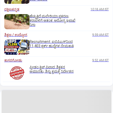
ದಕ್ಷಿಣಕನ್ನಡ
10:18 AM IST
ಹೆಚ್ಚುತ್ತಿದೆ ಮಲೇರಿಯಾ ಪ್ರಕರಣ;
ಕರಾವಳಿಗೆ ಆತಂಕ: ಆರೋಗ್ಯ ಇಲಾಖೆ
ನಿಗಾ
ಶಿಕ್ಷಣ / ಉದ್ಯೋಗ
9:59 AM IST
Recruitment: ಐಬಿಪಿಎಸ್‌ನಿಂದ
11,403 ಕ್ಲರ್ಕ್‌ ಹುದ್ದೆಗಳ ನೇಮಕಾತಿ
ಕಾಸರಗೋಡು
9:52 AM IST
ಫ್ರೀಡಂ ಕ್ವಿಜ್‌ ವಿವಾದ: ಶಿಕ್ಷಕನ
ಅಮಾನತು; ಶಿಸ್ತು ಕ್ರಮಕ್ಕೆ ನಿರ್ದೇಶನ