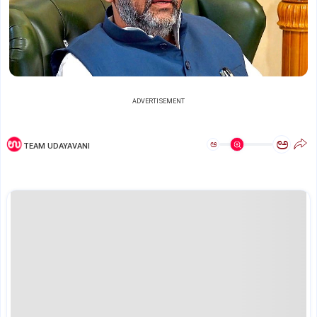
ADVERTISEMENT
ಅ
ಅ
TEAM UDAYAVANI