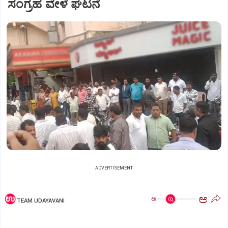
ಸಂಗ್ರಹ ವೇಳೆ ಘಟನೆ
ADVERTISEMENT
ಅ
ಅ
TEAM UDAYAVANI