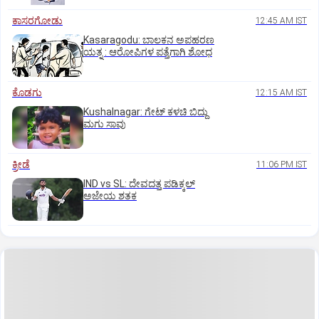
ಕಾಸರಗೋಡು
12:45 AM IST
Kasaragodu: ಬಾಲಕನ ಅಪಹರಣ
ಯತ್ನ : ಆರೋಪಿಗಳ ಪತ್ತೆಗಾಗಿ ಶೋಧ
ಕೊಡಗು
12:15 AM IST
Kushalnagar: ಗೇಟ್ ಕಳಚಿ ಬಿದ್ದು
ಮಗು ಸಾವು
ಕ್ರೀಡೆ
11:06 PM IST
IND vs SL: ದೇವದತ್ತ ಪಡಿಕ್ಕಲ್‌
ಅಜೇಯ ಶತಕ