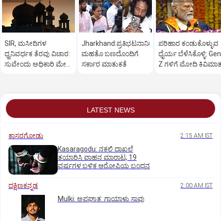
SIR, ಮಸೀದಿಗಳ
Jharkhand:ಪ್ರತಿಭಟನಾನಿರತ
ಪರಿಹಾರ ಕಂಡುಕೊಳ್ಳುವ
ಧ್ವನಿವರ್ಧಕ ತೆರವು ವಿಚಾರ:
ಮಹತೊ ಬಣದೊಂದಿಗೆ
ಧೈರ್ಯ ಬೆಳೆಸಿಕೊಳ್ಳಿ: Gen
ಸುವೇಂದು ಅಧಿಕಾರಿ ಮೇಲೆ
ಸರ್ಕಾರ ಮಾತುಕತೆ
Z ಗಳಿಗೆ ಮೋದಿ ಕಿವಿಮಾ
ಒತ್ತಡ
LATEST NEWS
ಕಾಸರಗೋಡು
2:15 AM IST
Kasaragodu: ನಕಲಿ ದಾಖಲೆ
ತಯಾರಿಸಿ ವಾಹನ ಮಾರಾಟ; 19
ವರ್ಷಗಳ ಬಳಿಕ ಆರೋಪಿಯ ಬಂಧನ
ದಕ್ಷಿಣಕನ್ನಡ
2:00 AM IST
Mulki: ಅಪಘಾತ: ಗಾಯಾಳು ಸಾವು