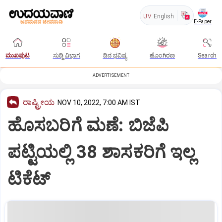
UV
English
E-Paper
ಮುಖಪುಟ
ಸುದ್ದಿ ವಿಭಾಗ
ದಿನ ಭವಿಷ್ಯ
ಹೊಂಗಿರಣ
Search
ADVERTISEMENT
ರಾಷ್ಟ್ರೀಯ
NOV 10, 2022, 7:00 AM IST
ಹೊಸಬರಿಗೆ ಮಣೆ: ಬಿಜೆಪಿ
ಪಟ್ಟಿಯಲ್ಲಿ 38 ಶಾಸಕರಿಗೆ ಇಲ್ಲ
ಟಿಕೆಟ್‌