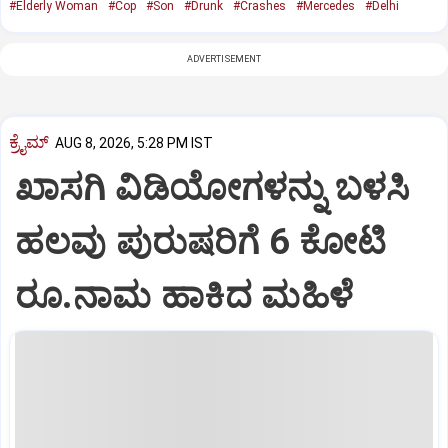
#Elderly Woman
#Cop
#Son
#Drunk
#Crashes
#Mercedes
#Delhi
ADVERTISEMENT
ಕ್ರೈಮ್
AUG 8, 2026, 5:28 PM IST
ಖಾಸಗಿ ವಿಡಿಯೋಗಳನ್ನು ಬಳಸಿ
ಹಲವು ಪುರುಷರಿಗೆ 6 ಕೋಟಿ
ರೂ.ನಾಮ ಹಾಕಿದ ಮಹಿಳೆ