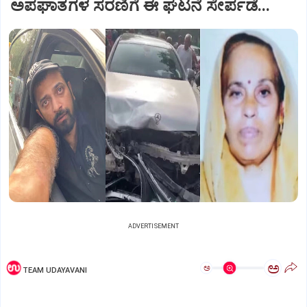
ಅಪಘಾತಗಳ ಸರಣಿಗೆ ಈ ಘಟನೆ ಸೇರ್ಪಡೆ...
ADVERTISEMENT
ಅ
ಅ
TEAM UDAYAVANI