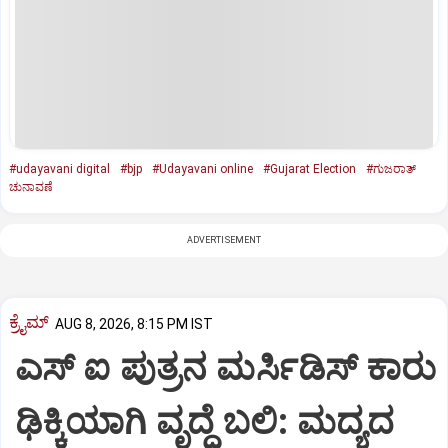
#udayavani digital
#bjp
#Udayavani online
#Gujarat Election
#ಗುಜರಾತ್‌
ಚುನಾವಣೆ
ADVERTISEMENT
ಕ್ರೈಮ್
AUG 8, 2026, 8:15 PM IST
ಎಸ್ ಐ ಪುತ್ರನ ಮರ್ಸಿಡಿಸ್‌ ಕಾರು
ಢಿಕ್ಕಿಯಾಗಿ ವೃದ್ಧೆ ಬಲಿ: ಮದ್ಯದ