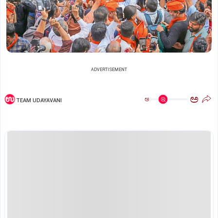
ADVERTISEMENT
ಅ
ಅ
TEAM UDAYAVANI