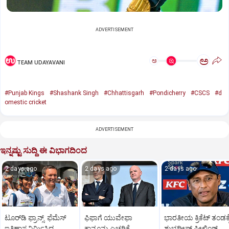
ADVERTISEMENT
ಅ
ಅ
TEAM UDAYAVANI
#Punjab Kings
#Shashank Singh
#Chhattisgarh
#Pondicherry
#CSCS
#d
omestic cricket
ADVERTISEMENT
ಇನ್ನಷ್ಟು ಸುದ್ದಿ ಈ ವಿಭಾಗದಿಂದ
2 days ago
2 days ago
2 days ago
ಟೂರ್‌ಡಿ ಫ್ರಾನ್ಸ್‌ ಫೆಮೆಸ್‌
ಫಿಫಾಗೆ ಯುವೇಫಾ
ಭಾರತೀಯ ಕ್ರಿಕೆಟ್‌ ತಂಡಕ್ಕ
ಇತಿಹಾಸ ನಿರ್ಮಿಸಿದ
ಕಾನೂನು ಎಚ್ಚರಿಕೆ
ಶುಭದೀಪ್‌ ಫೀಲ್ಡಿಂಗ್‌