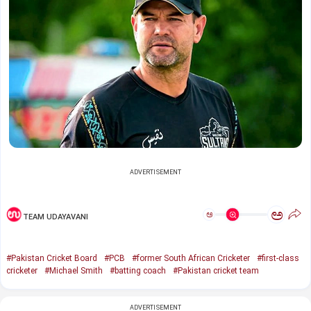
ADVERTISEMENT
ಅ
ಅ
TEAM UDAYAVANI
#Pakistan Cricket Board
#PCB
#former South African Cricketer
#first-class
cricketer
#Michael Smith
#batting coach
#Pakistan cricket team
ADVERTISEMENT