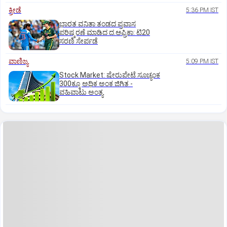
ಕ್ರೀಡೆ
5:36 PM IST
ಭಾರತ ವನಿತಾ ತಂಡದ ಪ್ರವಾಸ
ಪರಿಷ್ಕರಣೆ ಮಾಡಿದ ದ.ಆಫ್ರಿಕಾ: ಟಿ20
ಸರಣಿ ಸೇರ್ಪಡೆ
ವಾಣಿಜ್ಯ
5:09 PM IST
Stock Market: ಷೇರುಪೇಟೆ ಸೂಚ್ಯಂಕ
300ಕ್ಕೂ ಅಧಿಕ ಅಂಕ ಜಿಗಿತ -
ವಹಿವಾಟು ಅಂತ್ಯ