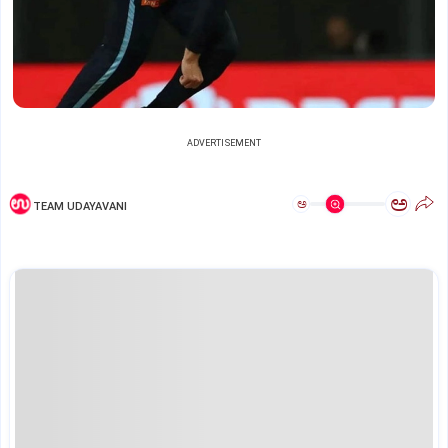
ADVERTISEMENT
ಅ
ಅ
TEAM UDAYAVANI