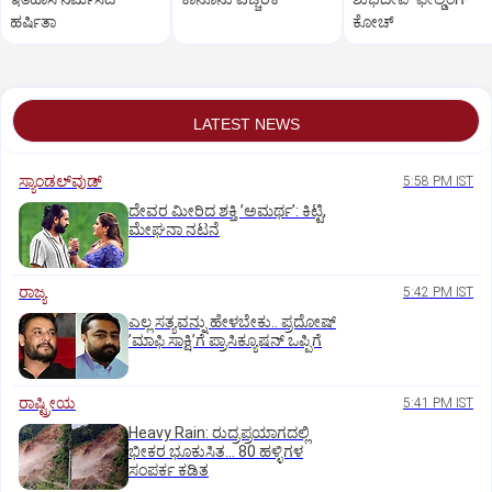
ಹರ್ಷಿತಾ
ಕೋಚ್‌
LATEST NEWS
ಸ್ಯಾಂಡಲ್‌ವುಡ್‌
5:58 PM IST
ದೇವರ ಮೀರಿದ ಶಕ್ತಿ ʼಅಮರ್ಥʼ: ಕಿಟ್ಟಿ,
ಮೇಘನಾ ನಟನೆ
ರಾಜ್ಯ
5:42 PM IST
ಎಲ್ಲ ಸತ್ಯವನ್ನು ಹೇಳಬೇಕು.. ಪ್ರದೋಷ್‌
ʼಮಾಫಿ ಸಾಕ್ಷಿʼಗೆ ಪ್ರಾಸಿಕ್ಯೂಷನ್ ಒಪ್ಪಿಗೆ
ರಾಷ್ಟ್ರೀಯ
5:41 PM IST
Heavy Rain: ರುದ್ರಪ್ರಯಾಗದಲ್ಲಿ
ಭೀಕರ ಭೂಕುಸಿತ... 80 ಹಳ್ಳಿಗಳ
ಸಂಪರ್ಕ ಕಡಿತ