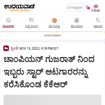
UV
English
E-Paper
ಮುಖಪುಟ
ಸುದ್ದಿ ವಿಭಾಗ
ದಿನ ಭವಿಷ್ಯ
ಹೊಂಗಿರಣ
Search
ADVERTISEMENT
ಕ್ರೀಡೆ
NOV 13, 2022, 4:18 PM IST
ಚಾಂಪಿಯನ್ ಗುಜರಾತ್ ನಿಂದ
ಇಬ್ಬರು ಸ್ಟಾರ್ ಆಟಗಾರರನ್ನು
ಕರೆಸಿಕೊಂಡ ಕೆಕೆಆರ್