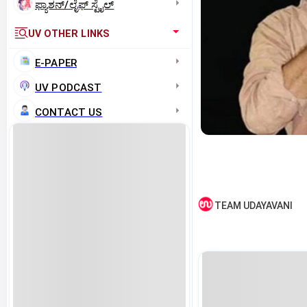
ಫ್ಯಾಶನ್/ಲೈಫ್‌ ಸ್ಟೈಲ್
UV OTHER LINKS
E-PAPER
UV PODCAST
CONTACT US
TEAM UDAYAVANI