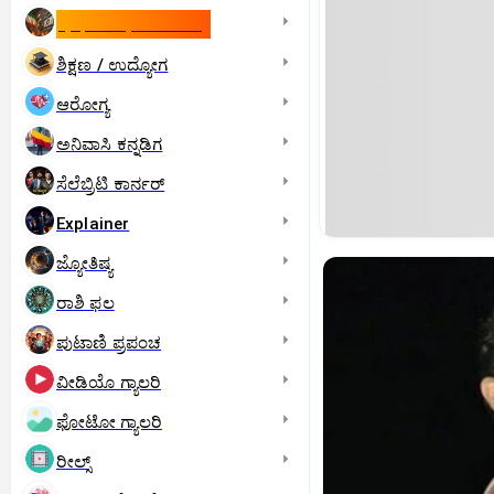
ಇಸ್ರೇಲ್- ಇರಾನ್‌ ಯುದ್ಧ
ಶಿಕ್ಷಣ / ಉದ್ಯೋಗ
ಆರೋಗ್ಯ
ಅನಿವಾಸಿ ಕನ್ನಡಿಗ
ಸೆಲೆಬ್ರಿಟಿ ಕಾರ್ನರ್‌
Explainer
ಜ್ಯೋತಿಷ್ಯ
ರಾಶಿ ಫಲ
ಪುಟಾಣಿ ಪ್ರಪಂಚ
ವೀಡಿಯೊ ಗ್ಯಾಲರಿ
ಫೋಟೋ ಗ್ಯಾಲರಿ
ರೀಲ್ಸ್