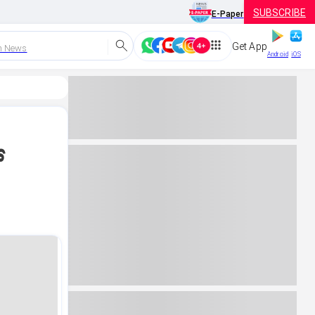
SUBSCRIBE
E-Paper
Get App
h News
Android
iOS
್