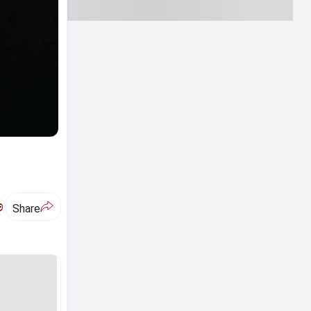
ಅ
Share