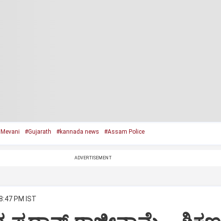
 Mevani
#Gujarath
#kannada news
#Assam Police
ADVERTISEMENT
 8:47 PM IST