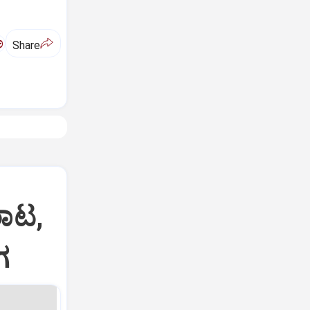
ಅ
Share
ರಾಟ,
ಗ