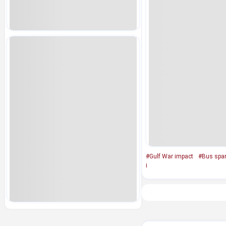
#Gulf War impact
#Bus spar
i