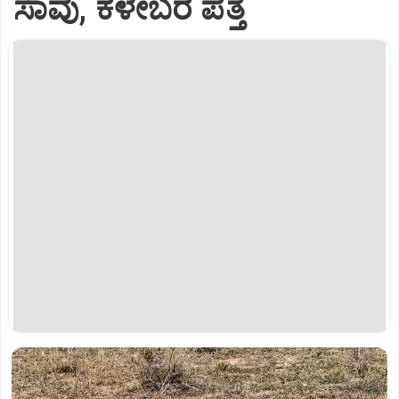
ಸಾವು, ಕಳೇಬರ ಪತ್ತೆ