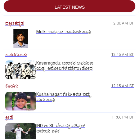
LATEST NEWS
ದಕ್ಷಿಣಕನ್ನಡ
2:00 AM IST
Mulki: ಅಪಘಾತ: ಗಾಯಾಳು ಸಾವು
ಕಾಸರಗೋಡು
12:45 AM IST
Kasaragodu: ಬಾಲಕನ ಅಪಹರಣ
ಯತ್ನ : ಆರೋಪಿಗಳ ಪತ್ತೆಗಾಗಿ ಶೋಧ
ಕೊಡಗು
12:15 AM IST
Kushalnagar: ಗೇಟ್ ಕಳಚಿ ಬಿದ್ದು
ಮಗು ಸಾವು
ಕ್ರೀಡೆ
11:06 PM IST
IND vs SL: ದೇವದತ್ತ ಪಡಿಕ್ಕಲ್‌
ಅಜೇಯ ಶತಕ