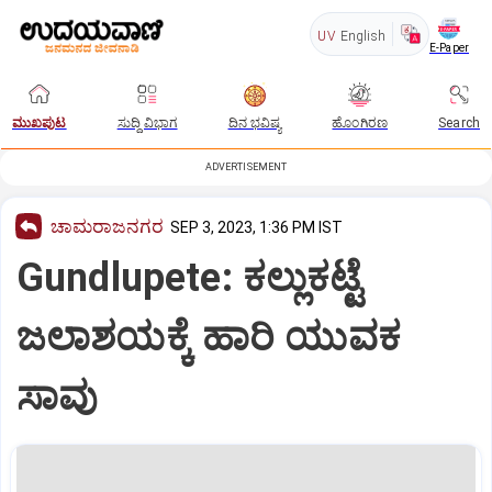
UV
English
E-Paper
ಮುಖಪುಟ
ಸುದ್ದಿ ವಿಭಾಗ
ದಿನ ಭವಿಷ್ಯ
ಹೊಂಗಿರಣ
Search
ADVERTISEMENT
ಚಾಮರಾಜನಗರ
SEP 3, 2023, 1:36 PM IST
Gundlupete: ಕಲ್ಲುಕಟ್ಟೆ
ಜಲಾಶಯಕ್ಕೆ ಹಾರಿ ಯುವಕ
ಸಾವು