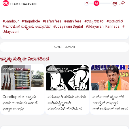
ಅ
ಅ
TEAM UDAYAVANI
#Bandipur
#Nagarhole
#safari fees
#entry fees
#ರಾಜ್ಯ ಸರ್ಕಾರ
#ಬಂಡೀಪುರ
#ನಾಗರಹೊಳೆ ರಾಷ್ಟ್ರೀಯ ಉದ್ಯಾನವನ
#Udayavani Digital
#Udayavani Kannada
#
Udayavani
ADVERTISEMENT
ಇನ್ನಷ್ಟು ಸುದ್ದಿ ಈ ವಿಭಾಗದಿಂದ
22 days ago
23 days ago
25 days ago
Gundlupete: ಅಕ್ರಮ
ಪರವಾನಗಿ ಪಡೆದು ಮರಳು
ಎಸ್‌ಐಆರ್‌ ಹೈಜಾಕ್‌ಗೆ
ನಾಡು ಬಂದೂಕು ಸಾಗಣೆ:
ಸಾಗಿಸುತ್ತಿದ್ದ ಲಾರಿ
ಕಾಂಗ್ರೆಸ್‌ ಹುನ್ನಾರ:
ನಾಲ್ವರ ಬಂಧನ
ಮಾಲೀಕನಿಗೆ ಬೆದರಿಸಿ ಹಣ
ಆರ್‌.ಅಶೋಕ್‌ ಆರೋಪ
ವಸೂಲಿ; ಮೂವರು ಅರೆಸ್ಟ್