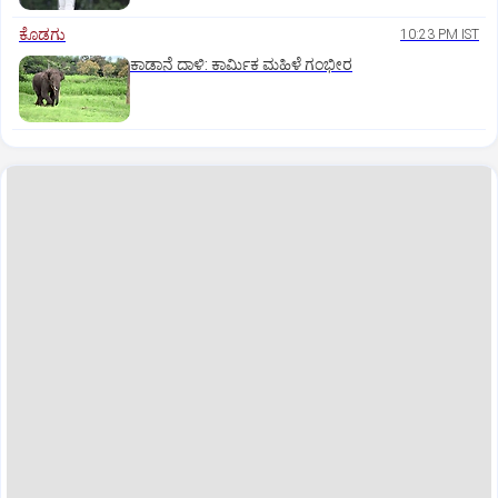
ಕೊಡಗು
10:23 PM IST
ಕಾಡಾನೆ ದಾಳಿ: ಕಾರ್ಮಿಕ ಮಹಿಳೆ ಗಂಭೀರ