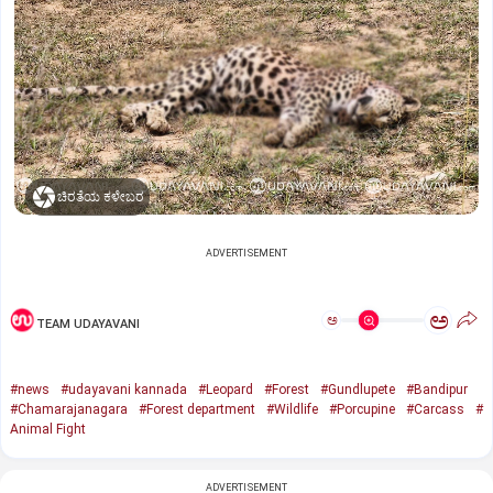
ಚಿರತೆಯ ಕಳೇಬರ
ADVERTISEMENT
ಅ
ಅ
TEAM UDAYAVANI
#news
#udayavani kannada
#Leopard
#Forest
#Gundlupete
#Bandipur
#Chamarajanagara
#Forest department
#Wildlife
#Porcupine
#Carcass
#
Animal Fight
ADVERTISEMENT