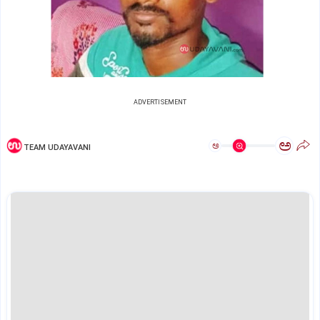
ADVERTISEMENT
ಅ
ಅ
TEAM UDAYAVANI